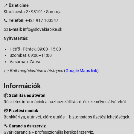
📍
Üzlet címe
Stará cesta 2 · 93101 · Somorja
📞
Telefon:
+421 917 103347
📧
E-mail:
info@slovakiabike.sk
Nyitvatartás:
Hétfő–Péntek: 09:00–15:00
Szombat: 09:00–11:00
Vasárnap: Zárva
👉
Bolt megtekintése a térképen
(
Google Maps link
)
Információk
📦
Szállítás és átvétel
Részletes információk a házhozszállításról és személyes átvételről.
💳
Fizetési módok
Bankkártya, utánvét, előre utalás – biztonságos fizetési lehetőségek.
🔧
Garancia és szerviz
Gyári garancia + professzionális kerékpárszerviz.