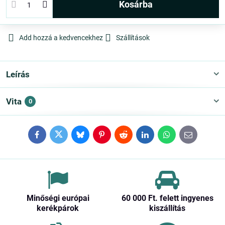
kosárba
Add hozzá a kedvencekhez
Szállítások
Leírás
Vita
0
Facebook
Twitter
Bluesky
Pinterest
Reddit
LinkedIn
WhatsApp
E-
mail
Minőségi európai
60 000 Ft​. felett ingyenes
kerékpárok
kiszállítás