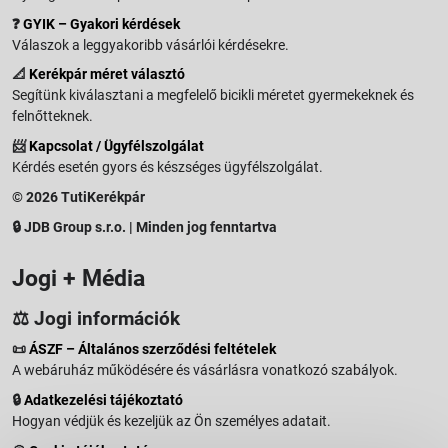
❓
GYIK – Gyakori kérdések
Válaszok a leggyakoribb vásárlói kérdésekre.
📐
Kerékpár méret választó
Segítünk kiválasztani a megfelelő bicikli méretet gyermekeknek és
felnőtteknek.
📨
Kapcsolat / Ügyfélszolgálat
Kérdés esetén gyors és készséges ügyfélszolgálat.
© 2026 TutiKerékpár
🔒 JDB Group s.r.o. | Minden jog fenntartva
Jogi + Média
⚖️ Jogi információk
📜
ÁSZF – Általános szerződési feltételek
A webáruház működésére és vásárlásra vonatkozó szabályok.
🔒
Adatkezelési tájékoztató
Hogyan védjük és kezeljük az Ön személyes adatait.