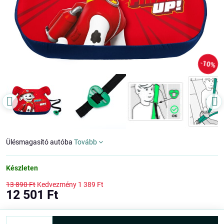
10%
Ülésmagasító autóba
Tovább
Készleten
13 890 Ft
Kedvezmény
1 389 Ft
12 501 Ft