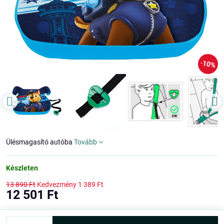
10%
Ülésmagasító autóba
Tovább
Készleten
13 890 Ft
Kedvezmény
1 389 Ft
12 501 Ft