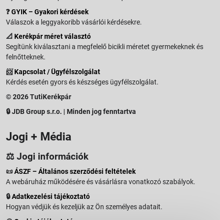
❓
GYIK – Gyakori kérdések
Válaszok a leggyakoribb vásárlói kérdésekre.
📐
Kerékpár méret választó
Segítünk kiválasztani a megfelelő bicikli méretet gyermekeknek és
felnőtteknek.
📨
Kapcsolat / Ügyfélszolgálat
Kérdés esetén gyors és készséges ügyfélszolgálat.
© 2026 TutiKerékpár
🔒 JDB Group s.r.o. | Minden jog fenntartva
Jogi + Média
⚖️ Jogi információk
📜
ÁSZF – Általános szerződési feltételek
A webáruház működésére és vásárlásra vonatkozó szabályok.
🔒
Adatkezelési tájékoztató
Hogyan védjük és kezeljük az Ön személyes adatait.