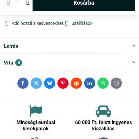
kosárba
Add hozzá a kedvencekhez
Szállítások
Leírás
Vita
0
Facebook
Twitter
Bluesky
Pinterest
Reddit
LinkedIn
WhatsApp
E-
mail
Minőségi európai
60 000 Ft​. felett ingyenes
kerékpárok
kiszállítás