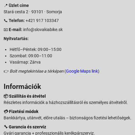
📍
Üzlet címe
Stará cesta 2 · 93101 · Somorja
📞
Telefon:
+421 917 103347
📧
E-mail:
info@slovakiabike.sk
Nyitvatartás:
Hétfő–Péntek: 09:00–15:00
Szombat: 09:00–11:00
Vasárnap: Zárva
👉
Bolt megtekintése a térképen
(
Google Maps link
)
Információk
📦
Szállítás és átvétel
Részletes információk a házhozszállításról és személyes átvételről.
💳
Fizetési módok
Bankkártya, utánvét, előre utalás – biztonságos fizetési lehetőségek.
🔧
Garancia és szerviz
Gyári garancia + professzionális kerékpárszerviz.