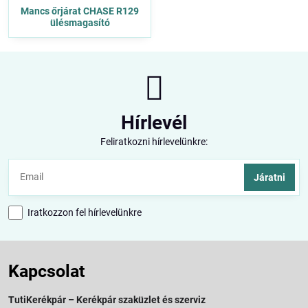
Mancs őrjárat CHASE R129
ülésmagasító
Hírlevél
Feliratkozni hírlevelünkre:
Járatni
Iratkozzon fel hírlevelünkre
Kapcsolat
TutiKerékpár – Kerékpár szaküzlet és szerviz