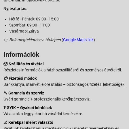
📧
E-mail:
info@slovakiabike.sk
Nyitvatartás:
Hétfő–Péntek: 09:00–15:00
Szombat: 09:00–11:00
Vasárnap: Zárva
👉
Bolt megtekintése a térképen
(
Google Maps link
)
Információk
📦
Szállítás és átvétel
Részletes információk a házhozszállításról és személyes átvételről.
💳
Fizetési módok
Bankkártya, utánvét, előre utalás – biztonságos fizetési lehetőségek.
🔧
Garancia és szerviz
Gyári garancia + professzionális kerékpárszerviz.
❓
GYIK – Gyakori kérdések
Válaszok a leggyakoribb vásárlói kérdésekre.
📐
Kerékpár méret választó
Segítünk kiválasztani a megfelelő bicikli méretet gyermekeknek és