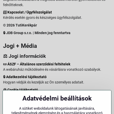
felnőtteknek.
📨
Kapcsolat / Ügyfélszolgálat
Kérdés esetén gyors és készséges ügyfélszolgálat.
© 2026 TutiKerékpár
🔒 JDB Group s.r.o. | Minden jog fenntartva
Jogi + Média
⚖️ Jogi információk
📜
ÁSZF – Általános szerződési feltételek
A webáruház működésére és vásárlásra vonatkozó szabályok.
🔒
Adatkezelési tájékoztató
Hogyan védjük és kezeljük az Ön személyes adatait.
🍪
Cookie tájékoztató
A weboldalon használt sütikről és adatkezelésről.
Adatvédelmi beállítások
↩️
Elállási jog – 14 napos visszaküldés
Vásárlástól való elállás menete és feltételei.
A sütiket weboldalunk látogatásának javítására,
teljesítményének elemzésére és a használatára vonatkozó