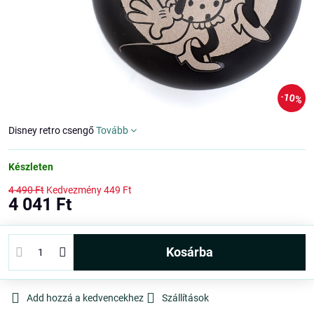
10%
Disney retro csengő
Tovább
Készleten
4 490 Ft
Kedvezmény
449 Ft
4 041 Ft
kosárba
Add hozzá a kedvencekhez
Szállítások