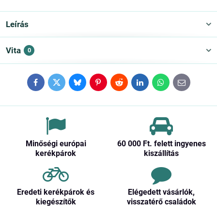
Leírás
Vita
0
Facebook
Twitter
Bluesky
Pinterest
Reddit
LinkedIn
WhatsApp
E-
mail
Minőségi európai
60 000 Ft​. felett ingyenes
kerékpárok
kiszállítás
Eredeti kerékpárok és
Elégedett vásárlók,
kiegészítők
visszatérő családok