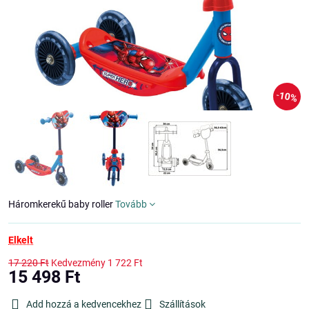
10%
Háromkerekű baby roller
Tovább
Elkelt
17 220 Ft
Kedvezmény
1 722 Ft
15 498 Ft
Add hozzá a kedvencekhez
Szállítások