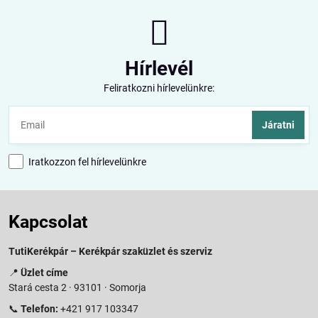
Hírlevél
Feliratkozni hírlevelünkre:
Járatni
Iratkozzon fel hírlevelünkre
Kapcsolat
TutiKerékpár – Kerékpár szaküzlet és szerviz
📍
Üzlet címe
Stará cesta 2 · 93101 · Somorja
📞
Telefon:
+421 917 103347