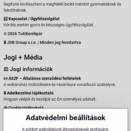
Segítünk kiválasztani a megfelelő bicikli méretet gyermekeknek és
felnőtteknek.
📨
Kapcsolat / Ügyfélszolgálat
Kérdés esetén gyors és készséges ügyfélszolgálat.
© 2026 TutiKerékpár
🔒 JDB Group s.r.o. | Minden jog fenntartva
Jogi + Média
⚖️ Jogi információk
📜
ÁSZF – Általános szerződési feltételek
A webáruház működésére és vásárlásra vonatkozó szabályok.
🔒
Adatkezelési tájékoztató
Hogyan védjük és kezeljük az Ön személyes adatait.
🍪
Cookie tájékoztató
A weboldalon használt sütikről és adatkezelésről.
Adatvédelmi beállítások
↩️
Elállási jog – 14 napos visszaküldés
Vásárlástól való elállás menete és feltételei.
A sütiket weboldalunk látogatásának javítására,