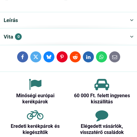
Leírás
Vita
0
Facebook
Twitter
Bluesky
Pinterest
Reddit
LinkedIn
WhatsApp
E-
mail
Minőségi európai
60 000 Ft​. felett ingyenes
kerékpárok
kiszállítás
Eredeti kerékpárok és
Elégedett vásárlók,
kiegészítők
visszatérő családok