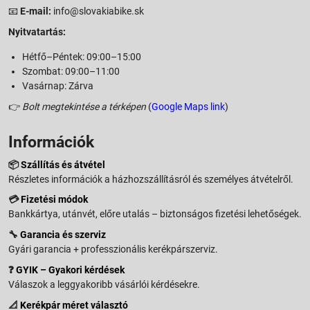
📧
E-mail:
info@slovakiabike.sk
Nyitvatartás:
Hétfő–Péntek: 09:00–15:00
Szombat: 09:00–11:00
Vasárnap: Zárva
👉
Bolt megtekintése a térképen
(
Google Maps link
)
Információk
📦
Szállítás és átvétel
Részletes információk a házhozszállításról és személyes átvételről.
💳
Fizetési módok
Bankkártya, utánvét, előre utalás – biztonságos fizetési lehetőségek.
🔧
Garancia és szerviz
Gyári garancia + professzionális kerékpárszerviz.
❓
GYIK – Gyakori kérdések
Válaszok a leggyakoribb vásárlói kérdésekre.
📐
Kerékpár méret választó