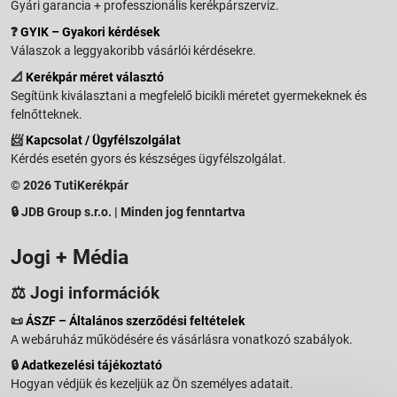
Gyári garancia + professzionális kerékpárszerviz.
❓
GYIK – Gyakori kérdések
Válaszok a leggyakoribb vásárlói kérdésekre.
📐
Kerékpár méret választó
Segítünk kiválasztani a megfelelő bicikli méretet gyermekeknek és
felnőtteknek.
📨
Kapcsolat / Ügyfélszolgálat
Kérdés esetén gyors és készséges ügyfélszolgálat.
© 2026 TutiKerékpár
🔒 JDB Group s.r.o. | Minden jog fenntartva
Jogi + Média
⚖️ Jogi információk
📜
ÁSZF – Általános szerződési feltételek
A webáruház működésére és vásárlásra vonatkozó szabályok.
🔒
Adatkezelési tájékoztató
Hogyan védjük és kezeljük az Ön személyes adatait.