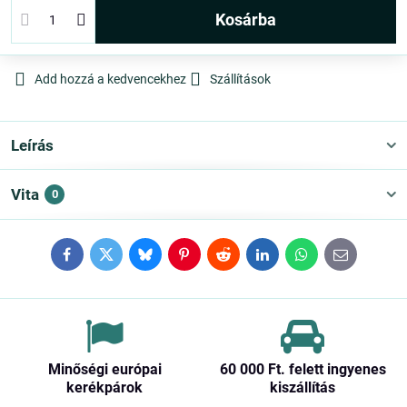
kosárba
Add hozzá a kedvencekhez
Szállítások
Leírás
Vita
0
Facebook
Twitter
Bluesky
Pinterest
Reddit
LinkedIn
WhatsApp
E-
mail
Minőségi európai
60 000 Ft​. felett ingyenes
kerékpárok
kiszállítás