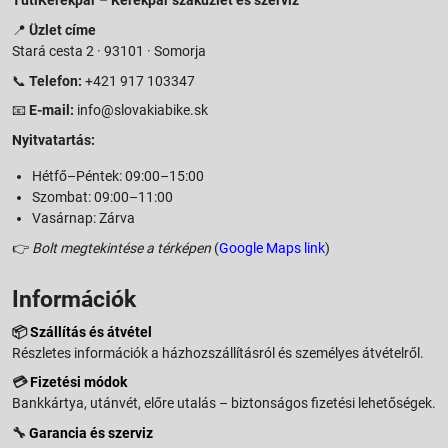
TutiKerékpár – Kerékpár szaküzlet és szerviz
📍
Üzlet címe
Stará cesta 2 · 93101 · Somorja
📞
Telefon:
+421 917 103347
📧
E-mail:
info@slovakiabike.sk
Nyitvatartás:
Hétfő–Péntek: 09:00–15:00
Szombat: 09:00–11:00
Vasárnap: Zárva
👉
Bolt megtekintése a térképen
(
Google Maps link
)
Információk
📦
Szállítás és átvétel
Részletes információk a házhozszállításról és személyes átvételről.
💳
Fizetési módok
Bankkártya, utánvét, előre utalás – biztonságos fizetési lehetőségek.
🔧
Garancia és szerviz