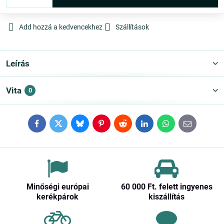
Add hozzá a kedvencekhez
Szállítások
Leírás
Vita
0
Facebook
Twitter
Bluesky
Pinterest
Reddit
LinkedIn
WhatsApp
E-
mail
Minőségi európai
60 000 Ft​. felett ingyenes
kerékpárok
kiszállítás