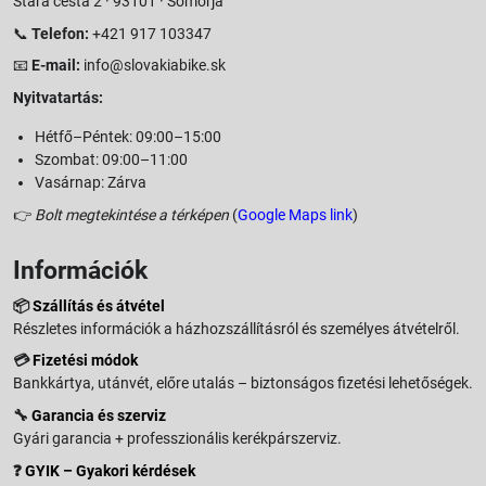
Stará cesta 2 · 93101 · Somorja
📞
Telefon:
+421 917 103347
📧
E-mail:
info@slovakiabike.sk
Nyitvatartás:
Hétfő–Péntek: 09:00–15:00
Szombat: 09:00–11:00
Vasárnap: Zárva
👉
Bolt megtekintése a térképen
(
Google Maps link
)
Információk
📦
Szállítás és átvétel
Részletes információk a házhozszállításról és személyes átvételről.
💳
Fizetési módok
Bankkártya, utánvét, előre utalás – biztonságos fizetési lehetőségek.
🔧
Garancia és szerviz
Gyári garancia + professzionális kerékpárszerviz.
❓
GYIK – Gyakori kérdések