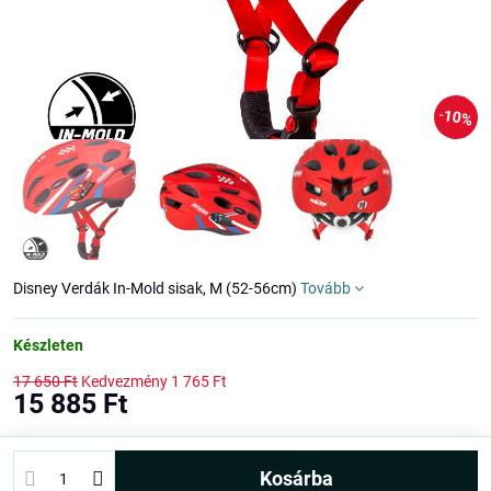
10%
Disney Verdák In-Mold sisak, M (52-56cm)
Tovább
Készleten
17 650 Ft
Kedvezmény
1 765 Ft
15 885 Ft
kosárba