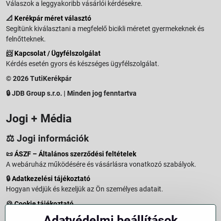
Válaszok a leggyakoribb vásárlói kérdésekre.
📐
Kerékpár méret választó
Segítünk kiválasztani a megfelelő bicikli méretet gyermekeknek és
felnőtteknek.
📨
Kapcsolat / Ügyfélszolgálat
Kérdés esetén gyors és készséges ügyfélszolgálat.
© 2026 TutiKerékpár
🔒 JDB Group s.r.o. | Minden jog fenntartva
Jogi + Média
⚖️ Jogi információk
📜
ÁSZF – Általános szerződési feltételek
A webáruház működésére és vásárlásra vonatkozó szabályok.
🔒
Adatkezelési tájékoztató
Hogyan védjük és kezeljük az Ön személyes adatait.
🍪
Cookie tájékoztató
A weboldalon használt sütikről és adatkezelésről.
Adatvédelmi beállítások