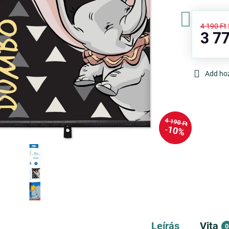
4 190 Ft
3 77
Add ho
4 190 Ft
10%
Leírás
Vita
0