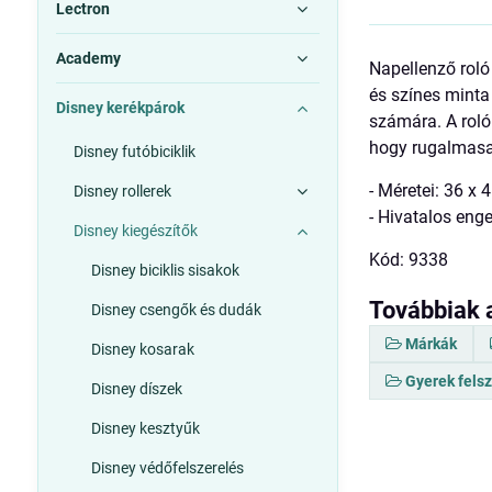
Lectron
Academy
Napellenző roló
és színes minta
Disney kerékpárok
számára. A roló
hogy rugalmasab
Disney futóbiciklik
- Méretei: 36 x 
Disney rollerek
- Hivatalos eng
Disney kiegészítők
Kód: 9338
Disney biciklis sisakok
Továbbiak 
Disney csengők és dudák
Márkák
Disney kosarak
Gyerek fels
Disney díszek
Disney kesztyűk
Disney védőfelszerelés