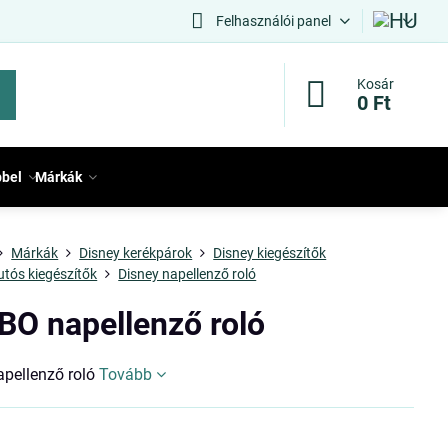
Felhasználói panel
Kosár
0 Ft
bbel
Márkák
Márkák
Disney kerékpárok
Disney kiegészítők
utós kiegészítők
Disney napellenző roló
O napellenző roló
pellenző roló
Tovább