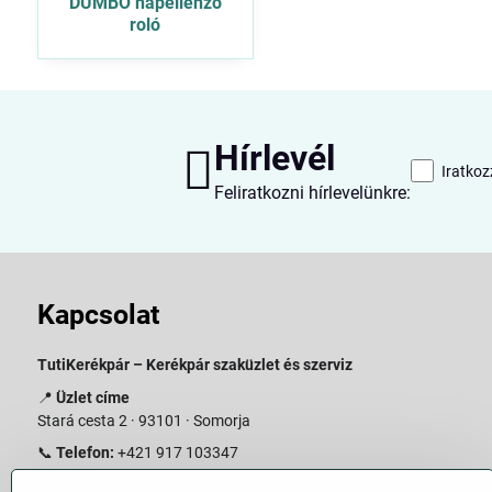
DUMBO napellenző
roló
Hírlevél
Iratkoz
Feliratkozni hírlevelünkre:
Kapcsolat
TutiKerékpár – Kerékpár szaküzlet és szerviz
📍
Üzlet címe
Stará cesta 2 · 93101 · Somorja
📞
Telefon:
+421 917 103347
📧
E-mail:
info@slovakiabike.sk