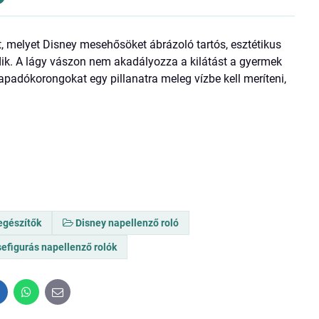
, melyet Disney mesehősöket ábrázoló tartós, esztétikus
ik. A lágy vászon nem akadályozza a kilátást a gyermek
apadókorongokat egy pillanatra meleg vízbe kell meríteni,
egészítők
Disney napellenző roló
efigurás napellenző rolók
inkedIn
WhatsApp
E-
mail