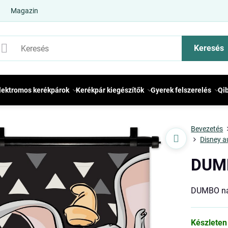
Magazin
Keresés
lektromos kerékpárok
Kerékpár kiegészítők
Gyerek felszerelés
Qi
Bevezetés
Disney a
DUMB
DUMBO na
Készleten