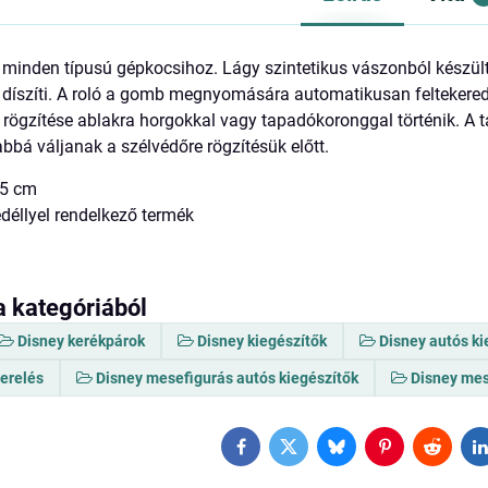
 minden típusú gépkocsihoz. Lágy szintetikus vászonból készült
 díszíti. A roló a gomb megnyomására automatikusan feltekered
 rögzítése ablakra horgokkal vagy tapadókoronggal történik. A t
bá váljanak a szélvédőre rögzítésük előtt.
45 cm
edéllyel rendelkező termék
a kategóriából
Disney kerékpárok
Disney kiegészítők
Disney autós ki
zerelés
Disney mesefigurás autós kiegészítők
Disney mes
Facebook
Twitter
Bluesky
Pinterest
Reddit
L