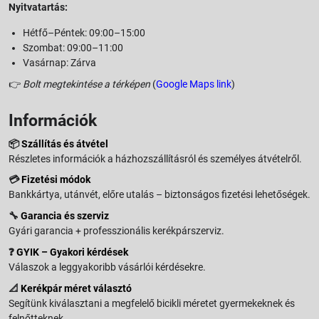
Nyitvatartás:
Hétfő–Péntek: 09:00–15:00
Szombat: 09:00–11:00
Vasárnap: Zárva
👉
Bolt megtekintése a térképen
(
Google Maps link
)
Információk
📦
Szállítás és átvétel
Részletes információk a házhozszállításról és személyes átvételről.
💳
Fizetési módok
Bankkártya, utánvét, előre utalás – biztonságos fizetési lehetőségek.
🔧
Garancia és szerviz
Gyári garancia + professzionális kerékpárszerviz.
❓
GYIK – Gyakori kérdések
Válaszok a leggyakoribb vásárlói kérdésekre.
📐
Kerékpár méret választó
Segítünk kiválasztani a megfelelő bicikli méretet gyermekeknek és
felnőtteknek.