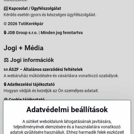
📨
Kapcsolat / Ügyfélszolgálat
Kérdés esetén gyors és készséges ügyfélszolgálat.
© 2026 TutiKerékpár
🔒 JDB Group s.r.o. | Minden jog fenntartva
Jogi + Média
⚖️ Jogi információk
📜
ÁSZF – Általános szerződési feltételek
A webáruház működésére és vásárlásra vonatkozó szabályok.
🔒
Adatkezelési tájékoztató
Hogyan védjük és kezeljük az Ön személyes adatait.
🍪
Cookie tájékoztató
A weboldalon használt sütikről és adatkezelésről.
Adatvédelmi beállítások
↩️
Elállási jog – 14 napos visszaküldés
Vásárlástól való elállás menete és feltételei.
A sütiket weboldalunk látogatásának javítására,
teljesítményének elemzésére és a használatára vonatkozó
↩️
Elállás a szerződéstől
adatok gyűjtésére használjuk. Ehhez harmadik felek eszközeit