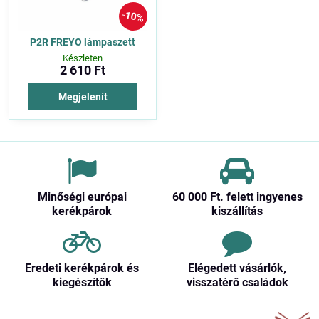
10%
P2R FREYO lámpaszett
Készleten
2 610 Ft
Megjelenít
Minőségi európai
60 000 Ft​. felett ingyenes
kerékpárok
kiszállítás
Eredeti kerékpárok és
Elégedett vásárlók,
kiegészítők
visszatérő családok