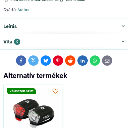
Gyártó:
Author
Leírás
Vita
0
Facebook
Twitter
Bluesky
Pinterest
Reddit
LinkedIn
WhatsApp
E-
mail
Alternatív termékek
Válasszon szint