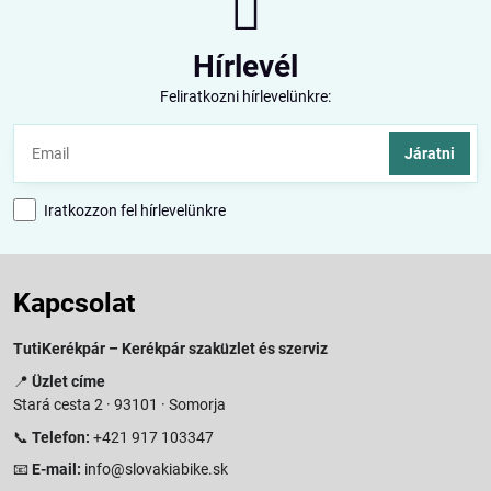
Hírlevél
Feliratkozni hírlevelünkre:
Járatni
Iratkozzon fel hírlevelünkre
Kapcsolat
TutiKerékpár – Kerékpár szaküzlet és szerviz
📍
Üzlet címe
Stará cesta 2 · 93101 · Somorja
📞
Telefon:
+421 917 103347
📧
E-mail:
info@slovakiabike.sk