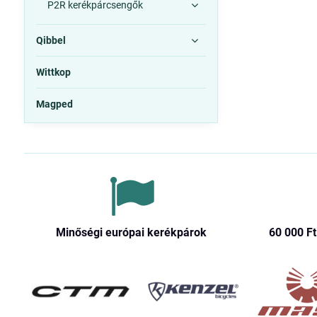
P2R kerékpárcsengők
Qibbel
Wittkop
Magped
Minőségi európai kerékpárok
60 000 Ft​