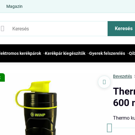
Magazin
Keresés
lektromos kerékpárok
Kerékpár kiegészítők
Gyerek felszerelés
Qi
Bevezetés
t
Ther
600 
Thermo k