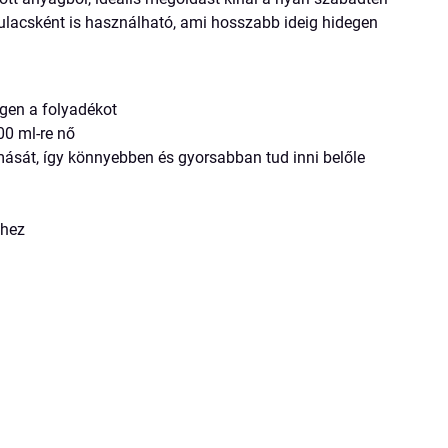
lacsként is használható, ami hosszabb ideig hidegen
gen a folyadékot
00 ml-re nő
ását, így könnyebben és gyorsabban tud inni belőle
éhez