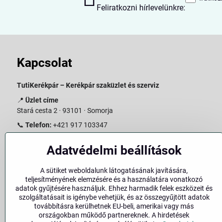
Feliratkozni hírlevelünkre:
Kapcsolat
TutiKerékpár – Kerékpár szaküzlet és szerviz
📍
Üzlet címe
Stará cesta 2 · 93101 · Somorja
📞
Telefon:
+421 917 103347
📧
E-mail:
info@slovakiabike.sk
Adatvédelmi beállítások
Nyitvatartás:
A sütiket weboldalunk látogatásának javítására,
Hétfő–Péntek: 09:00–15:00
teljesítményének elemzésére és a használatára vonatkozó
Szombat: 09:00–11:00
adatok gyűjtésére használjuk. Ehhez harmadik felek eszközeit és
Vasárnap: Zárva
szolgáltatásait is igénybe vehetjük, és az összegyűjtött adatok
továbbításra kerülhetnek EU-beli, amerikai vagy más
👉
Bolt megtekintése a térképen
(
Google Maps link
)
országokban működő partnereknek. A hirdetések