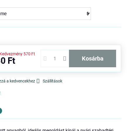
Kedvezmény
570 Ft
kosárba
0 Ft
zzá a kedvencekhez
Szállítások
R
ott anyagból, ideális megoldást kínál a nyári szabadtéri