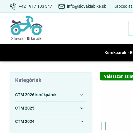
+421 917 103 347
info@slovakiabike.sk
Kapcsolat
Kerékpárok
E
Válasszon szin
Kategóriák
CTM 2026 kerékpárok
CTM 2025
CTM 2024