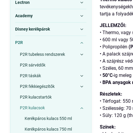
Lectron
tevékenységekh
tartja a folyad
Academy
JELLEMZŐI:
Disney kerékpárok
• Thermo, vagy s
• 600 ml vagy 5
P2R
• Polipropilén
(
• A palack száj
P2R tubeless rendszerek
• A szájrész vé
P2R sárvédők
• Széles, 60 mm
•
50°C
-ig meleg
P2R táskák
•
BPA anyagok n
P2R fékkiegészítők
Részletek:
P2R kulacstartók
• Térfogat: 550
P2R kulacsok
• Szélesség: 7
• Súly: 120 g (
Kerékpáros kulacs 550 ml
Színek:
Kerékpáros kulacs 750 ml