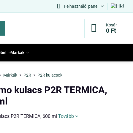
Felhasználói panel
Kosár
0 Ft
bbel
Márkák
Márkák
P2R
P2R kulacsok
mo kulacs P2R TERMICA,
ml
ulacs P2R TERMICA, 600 ml
Tovább