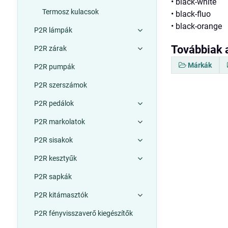
• black-white
Termosz kulacsok
• black-fluo
• black-orange
P2R lámpák
Továbbiak 
P2R zárak
Márkák
P2R pumpák
P2R szerszámok
P2R pedálok
P2R markolatok
P2R sisakok
P2R kesztyűk
P2R sapkák
P2R kitámasztók
P2R fényvisszaverő kiegészítők