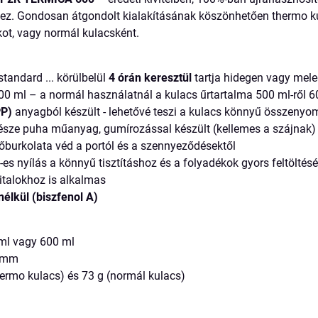
ez. Gondosan átgondolt kialakításának köszönhetően thermo ku
ékot, vagy normál kulacsként.
tandard ... körülbelül
4 órán keresztül
tartja hidegen vagy mele
00 ml – a normál használatnál a kulacs űrtartalma 500 ml-ről 6
PP)
anyagból készült - lehetővé teszi a kulacs könnyű összenyom
része puha műanyag, gumírozással készült (kellemes a szájnak)
dőburkolata véd a portól és a szennyeződésektől
-es nyílás a könnyű tisztításhoz és a folyadékok gyors feltöltés
 italokhoz is alkalmas
élkül (biszfenol A)
 ml vagy 600 ml
0 mm
thermo kulacs) és 73 g (normál kulacs)