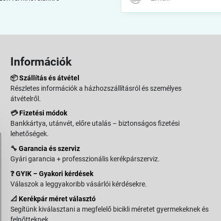
Információk
📦
Szállítás és átvétel
Részletes információk a házhozszállításról és személyes
átvételről.
💳
Fizetési módok
Bankkártya, utánvét, előre utalás – biztonságos fizetési
lehetőségek.
🔧
Garancia és szerviz
Gyári garancia + professzionális kerékpárszerviz.
❓
GYIK – Gyakori kérdések
Válaszok a leggyakoribb vásárlói kérdésekre.
📐
Kerékpár méret választó
Segítünk kiválasztani a megfelelő bicikli méretet gyermekeknek és
felnőtteknek.