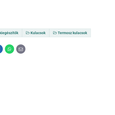
kiegészítők
Kulacsok
Termosz kulacsok
inkedIn
WhatsApp
E-
mail