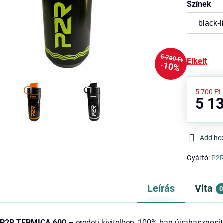
Színek
5 700 Ft
Elkelt
10%
5 700 Ft
5 13
Add ho
Gyártó:
P2
Leírás
Vita
0
 P2R TERMICA 600
– eredeti kivitelben, 100%-ban újrahasznosít