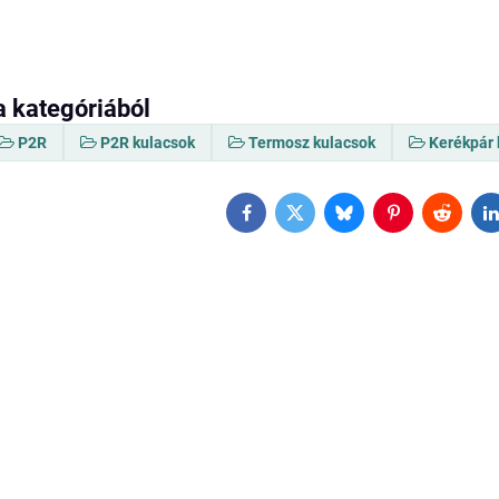
a kategóriából
P2R
P2R kulacsok
Termosz kulacsok
Kerékpár 
Facebook
Twitter
Bluesky
Pinterest
Reddit
L