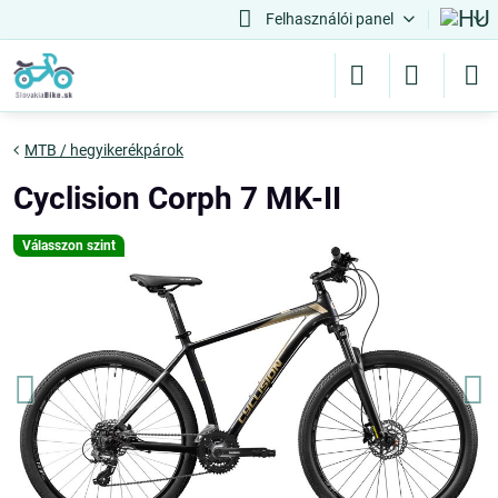
Felhasználói panel
MTB / hegyikerékpárok
Cyclision Corph 7 MK-II
Válasszon szint