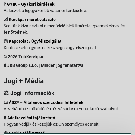
❓
GYIK – Gyakori kérdések
Válaszok a leggyakoribb vásárlói kérdésekre.
📐
Kerékpár méret választó
Segítünk kiválasztani a megfelelő bicikli méretet gyermekeknek és
felnőtteknek.
📨
Kapcsolat / Ügyfélszolgálat
Kérdés esetén gyors és készséges ügyfélszolgálat.
© 2026 TutiKerékpár
🔒 JDB Group s.r.o. | Minden jog fenntartva
Jogi + Média
⚖️ Jogi információk
📜
ÁSZF – Általános szerződési feltételek
A webáruház működésére és vásárlásra vonatkozó szabályok.
🔒
Adatkezelési tájékoztató
Hogyan védjük és kezeljük az Ön személyes adatait.
🍪
Cookie tájékoztató