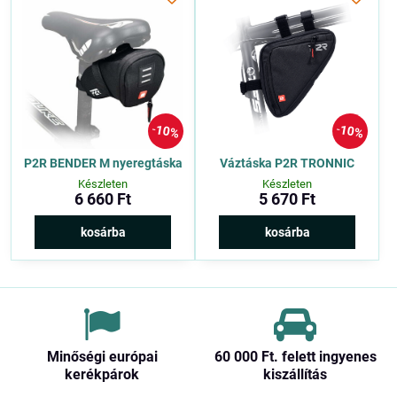
10%
10%
P2R BENDER M nyeregtáska
Váztáska P2R TRONNIC
Készleten
Készleten
6 660 Ft
5 670 Ft
kosárba
kosárba
Minőségi európai
60 000 Ft​. felett ingyenes
kerékpárok
kiszállítás