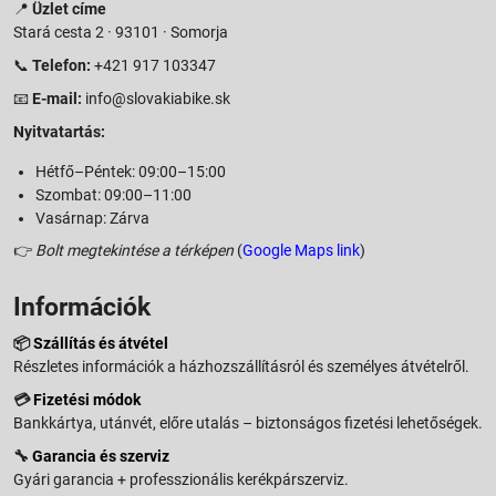
📍
Üzlet címe
Stará cesta 2 · 93101 · Somorja
📞
Telefon:
+421 917 103347
📧
E-mail:
info@slovakiabike.sk
Nyitvatartás:
Hétfő–Péntek: 09:00–15:00
Szombat: 09:00–11:00
Vasárnap: Zárva
👉
Bolt megtekintése a térképen
(
Google Maps link
)
Információk
📦
Szállítás és átvétel
Részletes információk a házhozszállításról és személyes átvételről.
💳
Fizetési módok
Bankkártya, utánvét, előre utalás – biztonságos fizetési lehetőségek.
🔧
Garancia és szerviz
Gyári garancia + professzionális kerékpárszerviz.