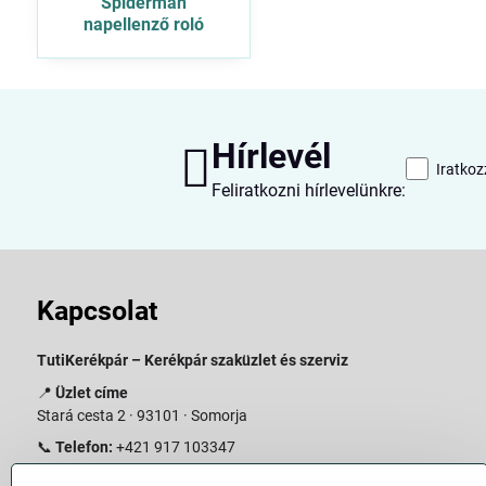
Spiderman
napellenző roló
Hírlevél
Iratkoz
Feliratkozni hírlevelünkre:
Kapcsolat
TutiKerékpár – Kerékpár szaküzlet és szerviz
📍
Üzlet címe
Stará cesta 2 · 93101 · Somorja
📞
Telefon:
+421 917 103347
📧
E-mail:
info@slovakiabike.sk