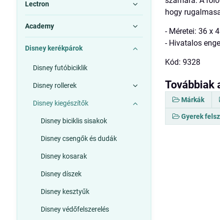
számára. A roló
Lectron
hogy rugalmasab
Academy
- Méretei: 36 x 
- Hivatalos eng
Disney kerékpárok
Kód: 9328
Disney futóbiciklik
Továbbiak 
Disney rollerek
Márkák
Disney kiegészítők
Gyerek fels
Disney biciklis sisakok
Disney csengők és dudák
Disney kosarak
Disney díszek
Disney kesztyűk
Disney védőfelszerelés