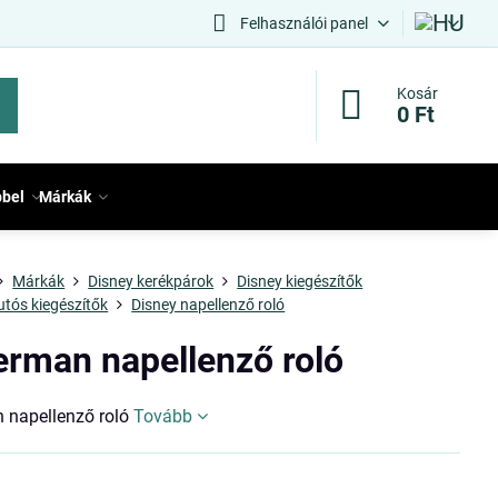
Felhasználói panel
Kosár
0 Ft
bbel
Márkák
Márkák
Disney kerékpárok
Disney kiegészítők
utós kiegészítők
Disney napellenző roló
erman napellenző roló
 napellenző roló
Tovább