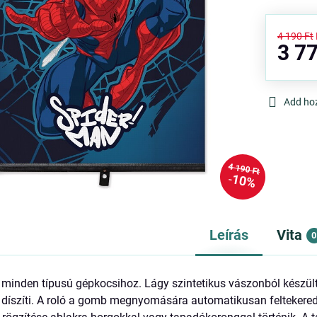
4 190 Ft
3 77
Add ho
4 190 Ft
10%
Leírás
Vita
0
 minden típusú gépkocsihoz. Lágy szintetikus vászonból készült
 díszíti. A roló a gomb megnyomására automatikusan feltekered