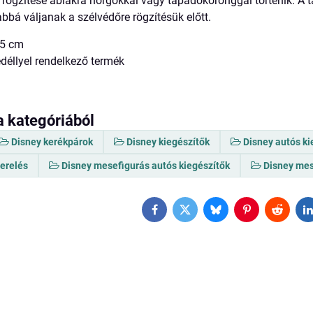
 rögzítése ablakra horgokkal vagy tapadókoronggal történik. A t
bá váljanak a szélvédőre rögzítésük előtt.
45 cm
edéllyel rendelkező termék
a kategóriából
Disney kerékpárok
Disney kiegészítők
Disney autós ki
zerelés
Disney mesefigurás autós kiegészítők
Disney mes
Facebook
Twitter
Bluesky
Pinterest
Reddit
L