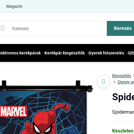
Magazin
Keresés
lektromos kerékpárok
Kerékpár kiegészítők
Gyerek felszerelés
Qi
Bevezetés
Disney a
Spid
Spiderman
Készleten