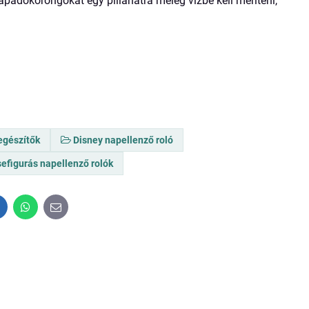
apadókorongokat egy pillanatra meleg vízbe kell meríteni,
egészítők
Disney napellenző roló
efigurás napellenző rolók
inkedIn
WhatsApp
E-
mail