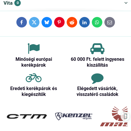
Vita
0
Facebook
Twitter
Bluesky
Pinterest
Reddit
LinkedIn
WhatsApp
E-
mail
Minőségi európai
60 000 Ft​. felett ingyenes
kerékpárok
kiszállítás
Eredeti kerékpárok és
Elégedett vásárlók,
kiegészítők
visszatérő családok