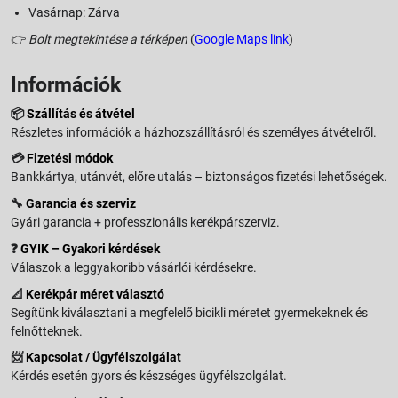
Vasárnap: Zárva
👉
Bolt megtekintése a térképen
(
Google Maps link
)
Információk
📦
Szállítás és átvétel
Részletes információk a házhozszállításról és személyes átvételről.
💳
Fizetési módok
Bankkártya, utánvét, előre utalás – biztonságos fizetési lehetőségek.
🔧
Garancia és szerviz
Gyári garancia + professzionális kerékpárszerviz.
❓
GYIK – Gyakori kérdések
Válaszok a leggyakoribb vásárlói kérdésekre.
📐
Kerékpár méret választó
Segítünk kiválasztani a megfelelő bicikli méretet gyermekeknek és
felnőtteknek.
📨
Kapcsolat / Ügyfélszolgálat
Kérdés esetén gyors és készséges ügyfélszolgálat.