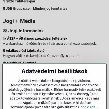
© 2026 TutiKerékpár
🔒 JDB Group s.r.o. | Minden jog fenntartva
Jogi + Média
⚖️ Jogi információk
📜
ÁSZF – Általános szerződési feltételek
A webáruház működésére és vásárlásra vonatkozó szabályok.
🔒
Adatkezelési tájékoztató
Hogyan védjük és kezeljük az Ön személyes adatait.
🍪
Cookie tájékoztató
A weboldalon használt sütikről és adatkezelésről.
Adatvédelmi beállítások
↩️
Elállási jog – 14 napos visszaküldés
Vásárlástól való elállás menete és feltételei.
A sütiket weboldalunk látogatásának javítására,
teljesítményének elemzésére és a használatára vonatkozó
↩️
Elállás a szerződéstől
adatok gyűjtésére használjuk. Ehhez harmadik felek eszközeit
és szolgáltatásait is igénybe vehetjük, és az összegyűjtött
🏢
Impresszum
adatok továbbításra kerülhetnek EU-beli, amerikai vagy más
Üzemeltetői adatok és jogi tudnivalók.
országokban működő partnereknek. A hirdetések
relevanciájának javítására szolgáló sütiket a
Google Ads –