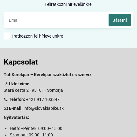
Feliratkozni hírlevelünkre:
Járatni
Iratkozzon fel hírlevelünkre
Kapcsolat
TutiKerékpár – Kerékpár szaküzlet és szerviz
📍
Üzlet címe
Stará cesta 2 · 93101 · Somorja
📞
Telefon:
+421 917 103347
📧
E-mail:
info@slovakiabike.sk
Nyitvatartás:
Hétfő–Péntek: 09:00–15:00
Szombat: 09:00–11:00