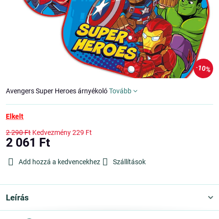
10%
Avengers Super Heroes árnyékoló
Tovább
Elkelt
2 290 Ft
Kedvezmény
229 Ft
2 061 Ft
Add hozzá a kedvencekhez
Szállítások
Leírás