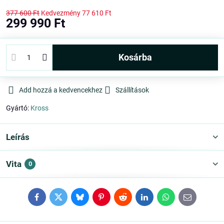
377 600 Ft
Kedvezmény
77 610 Ft
299 990 Ft
kosárba
Add hozzá a kedvencekhez
Szállítások
Gyártó:
Kross
Leírás
Vita
0
Facebook
Twitter
Bluesky
Pinterest
Reddit
LinkedIn
WhatsApp
E-
mail