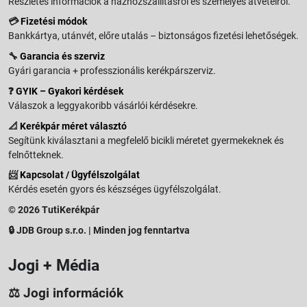
Részletes információk a házhozszállításról és személyes átvételről.
💳
Fizetési módok
Bankkártya, utánvét, előre utalás – biztonságos fizetési lehetőségek.
🔧
Garancia és szerviz
Gyári garancia + professzionális kerékpárszerviz.
❓
GYIK – Gyakori kérdések
Válaszok a leggyakoribb vásárlói kérdésekre.
📐
Kerékpár méret választó
Segítünk kiválasztani a megfelelő bicikli méretet gyermekeknek és
felnőtteknek.
📨
Kapcsolat / Ügyfélszolgálat
Kérdés esetén gyors és készséges ügyfélszolgálat.
© 2026 TutiKerékpár
🔒 JDB Group s.r.o. | Minden jog fenntartva
Jogi + Média
⚖️ Jogi információk