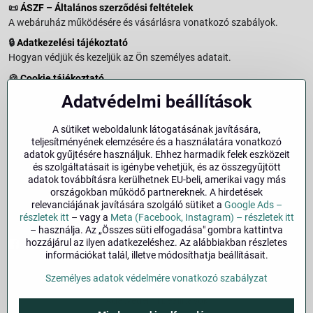
📜
ÁSZF – Általános szerződési feltételek
A webáruház működésére és vásárlásra vonatkozó szabályok.
🔒
Adatkezelési tájékoztató
Hogyan védjük és kezeljük az Ön személyes adatait.
🍪
Cookie tájékoztató
A weboldalon használt sütikről és adatkezelésről.
Adatvédelmi beállítások
↩️
Elállási jog – 14 napos visszaküldés
Vásárlástól való elállás menete és feltételei.
A sütiket weboldalunk látogatásának javítására,
teljesítményének elemzésére és a használatára vonatkozó
↩️
Elállás a szerződéstől
adatok gyűjtésére használjuk. Ehhez harmadik felek eszközeit
és szolgáltatásait is igénybe vehetjük, és az összegyűjtött
🏢
Impresszum
adatok továbbításra kerülhetnek EU-beli, amerikai vagy más
Üzemeltetői adatok és jogi tudnivalók.
országokban működő partnereknek. A hirdetések
relevanciájának javítására szolgáló sütiket a
Google Ads –
🔐
Biztonság
részletek itt
– vagy a
Meta (Facebook, Instagram) – részletek itt
– használja. Az „Összes süti elfogadása" gombra kattintva
hozzájárul az ilyen adatkezeléshez. Az alábbiakban részletes
Facebook
Instagram
információkat talál, illetve módosíthatja beállításait.
Személyes adatok védelmére vonatkozó szabályzat
©
2026
Szerzői jog
Adatvédelmi beállítások