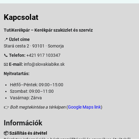
Kapcsolat
TutiKerékpár – Kerékpár szaküzlet és szerviz
📍
Üzlet címe
Stará cesta 2 · 93101 · Somorja
📞
Telefon:
+421 917 103347
📧
E-mail:
info@slovakiabike.sk
Nyitvatartás:
Hétfő–Péntek: 09:00–15:00
Szombat: 09:00–11:00
Vasárnap: Zárva
👉
Bolt megtekintése a térképen
(
Google Maps link
)
Információk
📦
Szállítás és átvétel