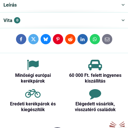
Leírás
Vita
0
Facebook
Twitter
Bluesky
Pinterest
Reddit
LinkedIn
WhatsApp
E-
mail
Minőségi európai
60 000 Ft​. felett ingyenes
kerékpárok
kiszállítás
Eredeti kerékpárok és
Elégedett vásárlók,
kiegészítők
visszatérő családok