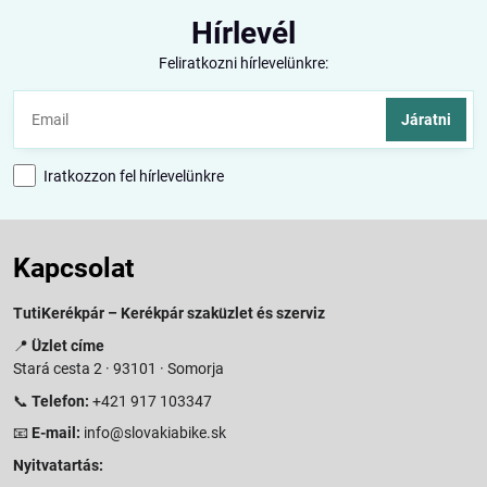
Hírlevél
Feliratkozni hírlevelünkre:
Járatni
Iratkozzon fel hírlevelünkre
Kapcsolat
TutiKerékpár – Kerékpár szaküzlet és szerviz
📍
Üzlet címe
Stará cesta 2 · 93101 · Somorja
📞
Telefon:
+421 917 103347
📧
E-mail:
info@slovakiabike.sk
Nyitvatartás: