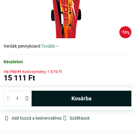
10%
Verdák pennyboard
Tovább
Készleten
16 790 Ft
Kedvezmény
1 679 Ft
15 111 Ft
kosárba
Add hozzá a kedvencekhez
Szállítások