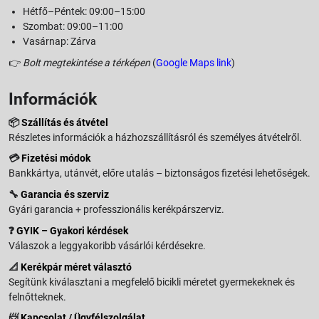
Hétfő–Péntek: 09:00–15:00
Szombat: 09:00–11:00
Vasárnap: Zárva
👉
Bolt megtekintése a térképen
(
Google Maps link
)
Információk
📦
Szállítás és átvétel
Részletes információk a házhozszállításról és személyes átvételről.
💳
Fizetési módok
Bankkártya, utánvét, előre utalás – biztonságos fizetési lehetőségek.
🔧
Garancia és szerviz
Gyári garancia + professzionális kerékpárszerviz.
❓
GYIK – Gyakori kérdések
Válaszok a leggyakoribb vásárlói kérdésekre.
📐
Kerékpár méret választó
Segítünk kiválasztani a megfelelő bicikli méretet gyermekeknek és
felnőtteknek.
📨
Kapcsolat / Ügyfélszolgálat