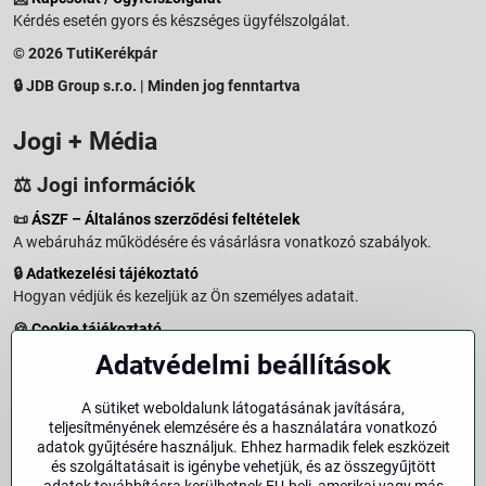
Kérdés esetén gyors és készséges ügyfélszolgálat.
© 2026 TutiKerékpár
🔒 JDB Group s.r.o. | Minden jog fenntartva
Jogi + Média
⚖️ Jogi információk
📜
ÁSZF – Általános szerződési feltételek
A webáruház működésére és vásárlásra vonatkozó szabályok.
🔒
Adatkezelési tájékoztató
Hogyan védjük és kezeljük az Ön személyes adatait.
🍪
Cookie tájékoztató
A weboldalon használt sütikről és adatkezelésről.
Adatvédelmi beállítások
↩️
Elállási jog – 14 napos visszaküldés
Vásárlástól való elállás menete és feltételei.
A sütiket weboldalunk látogatásának javítására,
teljesítményének elemzésére és a használatára vonatkozó
↩️
Elállás a szerződéstől
adatok gyűjtésére használjuk. Ehhez harmadik felek eszközeit
és szolgáltatásait is igénybe vehetjük, és az összegyűjtött
🏢
Impresszum