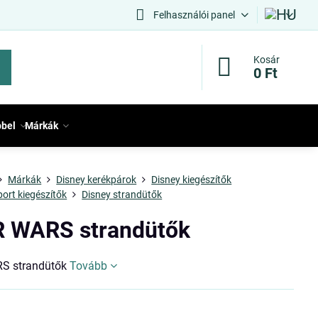
Felhasználói panel
Kosár
0 Ft
bbel
Márkák
Márkák
Disney kerékpárok
Disney kiegészítők
port kiegészítők
Disney strandütők
 WARS strandütők
S strandütők
Tovább