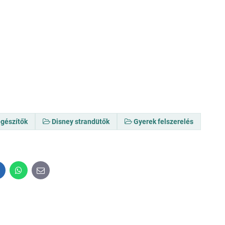
egészítők
Disney strandütők
Gyerek felszerelés
inkedIn
WhatsApp
E-
mail