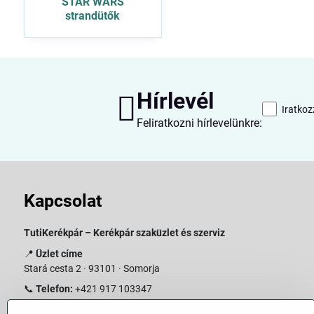
STAR WARS
strandütők
Hírlevél
Iratkoz
Feliratkozni hírlevelünkre:
Kapcsolat
TutiKerékpár – Kerékpár szaküzlet és szerviz
📍
Üzlet címe
Stará cesta 2 · 93101 · Somorja
📞
Telefon:
+421 917 103347
📧
E-mail:
info@slovakiabike.sk