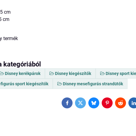
,5 cm
,5 cm
y termék
a kategóriából
Disney kerékpárok
Disney kiegészítők
Disney sport ki
figurás sport kiegészítők
Disney mesefigurás strandütők
Facebook
Twitter
Bluesky
Pinterest
Reddit
L