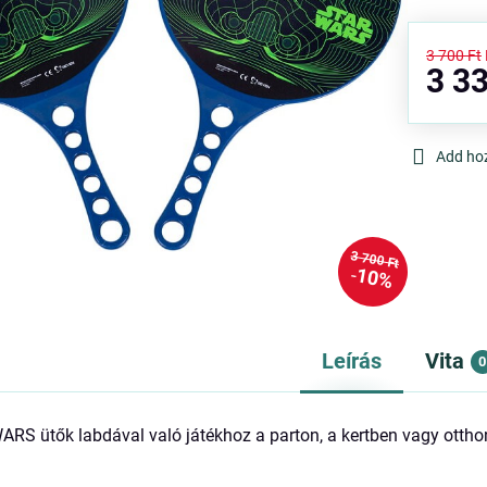
3 700 Ft
3 33
Add ho
3 700 Ft
10%
Leírás
Vita
0
S ütők labdával való játékhoz a parton, a kertben vagy otthon