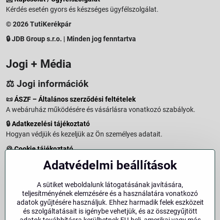
Kérdés esetén gyors és készséges ügyfélszolgálat.
© 2026 TutiKerékpár
🔒 JDB Group s.r.o. | Minden jog fenntartva
Jogi + Média
⚖️ Jogi információk
📜
ÁSZF – Általános szerződési feltételek
A webáruház működésére és vásárlásra vonatkozó szabályok.
🔒
Adatkezelési tájékoztató
Hogyan védjük és kezeljük az Ön személyes adatait.
🍪
Cookie tájékoztató
A weboldalon használt sütikről és adatkezelésről.
Adatvédelmi beállítások
↩️
Elállási jog – 14 napos visszaküldés
Vásárlástól való elállás menete és feltételei.
A sütiket weboldalunk látogatásának javítására,
teljesítményének elemzésére és a használatára vonatkozó
↩️
Elállás a szerződéstől
adatok gyűjtésére használjuk. Ehhez harmadik felek eszközeit
és szolgáltatásait is igénybe vehetjük, és az összegyűjtött
🏢
Impresszum