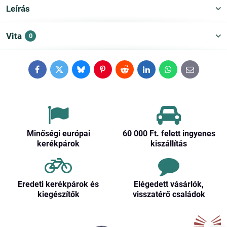
Leírás
Vita
0
Facebook
Twitter
Bluesky
Pinterest
Reddit
LinkedIn
WhatsApp
E-
mail
Minőségi európai
60 000 Ft​. felett ingyenes
kerékpárok
kiszállítás
Eredeti kerékpárok és
Elégedett vásárlók,
kiegészítők
visszatérő családok