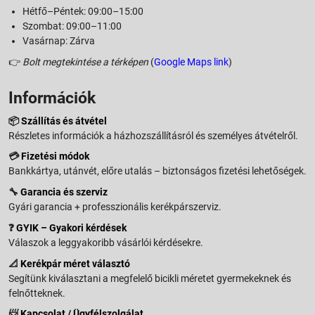
Hétfő–Péntek: 09:00–15:00
Szombat: 09:00–11:00
Vasárnap: Zárva
👉
Bolt megtekintése a térképen
(
Google Maps link
)
Információk
📦
Szállítás és átvétel
Részletes információk a házhozszállításról és személyes átvételről.
💳
Fizetési módok
Bankkártya, utánvét, előre utalás – biztonságos fizetési lehetőségek.
🔧
Garancia és szerviz
Gyári garancia + professzionális kerékpárszerviz.
❓
GYIK – Gyakori kérdések
Válaszok a leggyakoribb vásárlói kérdésekre.
📐
Kerékpár méret választó
Segítünk kiválasztani a megfelelő bicikli méretet gyermekeknek és
felnőtteknek.
📨
Kapcsolat / Ügyfélszolgálat