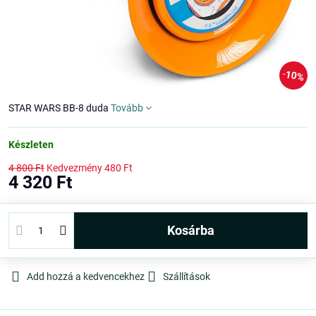
10%
STAR WARS BB-8 duda
Tovább
Készleten
4 800 Ft
Kedvezmény
480 Ft
4 320 Ft
kosárba
Add hozzá a kedvencekhez
Szállítások