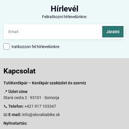
Hírlevél
Feliratkozni hírlevelünkre:
Járatni
Iratkozzon fel hírlevelünkre
Kapcsolat
TutiKerékpár – Kerékpár szaküzlet és szerviz
📍
Üzlet címe
Stará cesta 2 · 93101 · Somorja
📞
Telefon:
+421 917 103347
📧
E-mail:
info@slovakiabike.sk
Nyitvatartás: