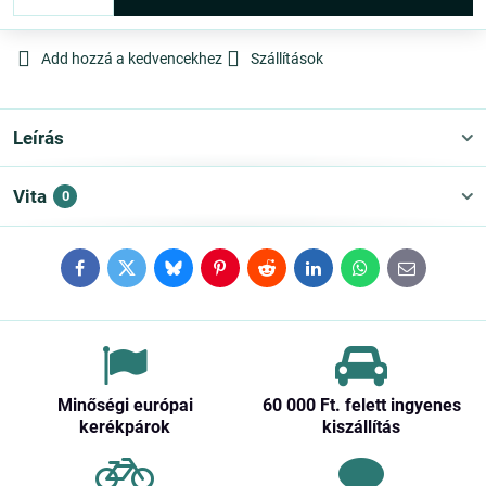
Add hozzá a kedvencekhez
Szállítások
Leírás
Vita
0
Facebook
Twitter
Bluesky
Pinterest
Reddit
LinkedIn
WhatsApp
E-
mail
Minőségi európai
60 000 Ft​. felett ingyenes
kerékpárok
kiszállítás