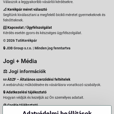
Válaszok a leggyakoribb vásárlói kérdésekre.
📐
Kerékpár méret választó
Segítünk kiválasztani a megfelelő bicikli méretet gyermekeknek és
felnőtteknek.
📨
Kapcsolat / Ügyfélszolgálat
Kérdés esetén gyors és készséges ügyfélszolgálat.
© 2026 TutiKerékpár
🔒 JDB Group s.r.o. | Minden jog fenntartva
Jogi + Média
⚖️ Jogi információk
📜
ÁSZF – Általános szerződési feltételek
A webáruház működésére és vásárlásra vonatkozó szabályok.
🔒
Adatkezelési tájékoztató
Hogyan védjük és kezeljük az Ön személyes adatait.
🍪
Cookie tájékoztató
A weboldalon használt sütikről és adatkezelésről.
Adatvédelmi beállítások