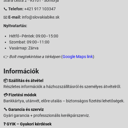
Stará cesta 2 · 93101 · Somorja
📞
Telefon:
+421 917 103347
📧
E-mail:
info@slovakiabike.sk
Nyitvatartás:
Hétfő–Péntek: 09:00–15:00
Szombat: 09:00–11:00
Vasárnap: Zárva
👉
Bolt megtekintése a térképen
(
Google Maps link
)
Információk
📦
Szállítás és átvétel
Részletes információk a házhozszállításról és személyes átvételről.
💳
Fizetési módok
Bankkártya, utánvét, előre utalás – biztonságos fizetési lehetőségek.
🔧
Garancia és szerviz
Gyári garancia + professzionális kerékpárszerviz.
❓
GYIK – Gyakori kérdések