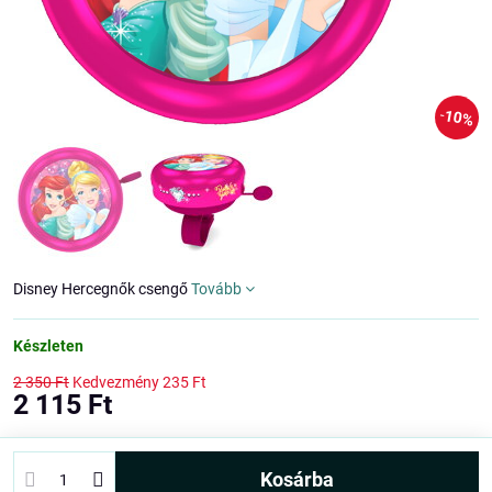
10%
Disney Hercegnők csengő
Tovább
Készleten
2 350 Ft
Kedvezmény
235 Ft
2 115 Ft
kosárba