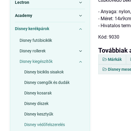
csuklóvédő bekö
Lectron
- Anyaga: nylon,
Academy
- Méret: 14x9c
- Hivatalos ter
Disney kerékpárok
Kód: 9030
Disney futóbiciklik
Továbbiak 
Disney rollerek
Márkák
Disney kiegészítők
Disney mese
Disney biciklis sisakok
Disney csengők és dudák
Disney kosarak
Disney díszek
Disney kesztyűk
Disney védőfelszerelés