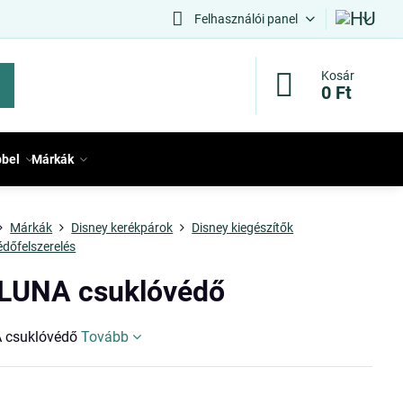
Felhasználói panel
Kosár
0 Ft
bbel
Márkák
Márkák
Disney kerékpárok
Disney kiegészítők
édőfelszerelés
LUNA csuklóvédő
 csuklóvédő
Tovább