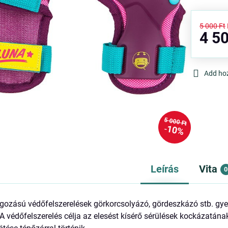
5 000 Ft
4 50
Add ho
5 000 Ft
10%
Leírás
Vita
0
lgozású védőfelszerelések görkorcsolyázó, gördeszkázó stb. g
. A védőfelszerelés célja az elesést kísérő sérülések kockázatá