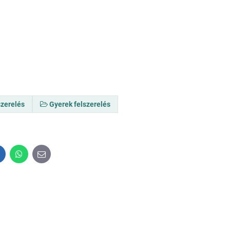
szerelés
Gyerek felszerelés
inkedIn
WhatsApp
E-
mail