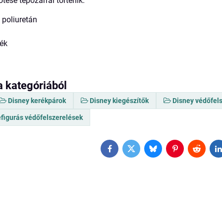
tése tépőzárral történik.
 poliuretán
m
mék
a kategóriából
Disney kerékpárok
Disney kiegészítők
Disney védőfel
figurás védőfelszerelések
Facebook
Twitter
Bluesky
Pinterest
Reddit
L