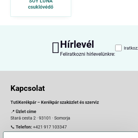
SOY LUNA
csuklóvédő
Hírlevél
Iratkoz
Feliratkozni hírlevelünkre:
Kapcsolat
TutiKerékpár – Kerékpár szaküzlet és szerviz
📍
Üzlet címe
Stará cesta 2 · 93101 · Somorja
📞
Telefon:
+421 917 103347
📧
E-mail:
info@slovakiabike.sk