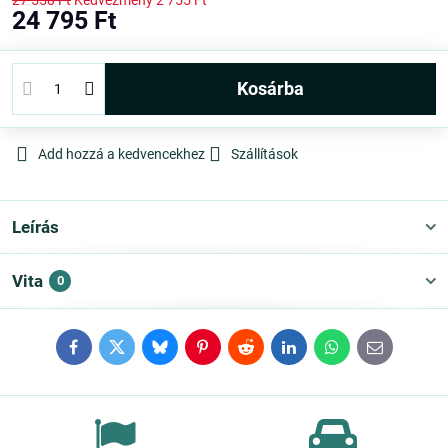
27 550 Ft
Kedvezmény
2 755 Ft
24 795 Ft
kosárba
Add hozzá a kedvencekhez
Szállítások
Leírás
Vita
0
Facebook
Twitter
Bluesky
Pinterest
Reddit
LinkedIn
WhatsApp
E-
mail