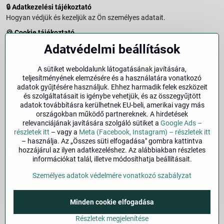
🔒
Adatkezelési tájékoztató
Hogyan védjük és kezeljük az Ön személyes adatait.
🍪
Cookie tájékoztató
A weboldalon használt sütikről és adatkezelésről.
Adatvédelmi beállítások
↩️
Elállási jog – 14 napos visszaküldés
Vásárlástól való elállás menete és feltételei.
A sütiket weboldalunk látogatásának javítására,
teljesítményének elemzésére és a használatára vonatkozó
↩️
Elállás a szerződéstől
adatok gyűjtésére használjuk. Ehhez harmadik felek eszközeit
és szolgáltatásait is igénybe vehetjük, és az összegyűjtött
🏢
Impresszum
adatok továbbításra kerülhetnek EU-beli, amerikai vagy más
Üzemeltetői adatok és jogi tudnivalók.
országokban működő partnereknek. A hirdetések
relevanciájának javítására szolgáló sütiket a
Google Ads –
🔐
Biztonság
részletek itt
– vagy a
Meta (Facebook, Instagram) – részletek itt
– használja. Az „Összes süti elfogadása" gombra kattintva
hozzájárul az ilyen adatkezeléshez. Az alábbiakban részletes
Facebook
Instagram
információkat talál, illetve módosíthatja beállításait.
Személyes adatok védelmére vonatkozó szabályzat
©
2026
Szerzői jog
Adatvédelmi beállítások
Minden cookie elfogadása
Személyes adatok védelmére vonatkozó szabályzat
A megrendelés állapota
Részletek megjelenítése
Alapján készült:
BiznisWeb.sk