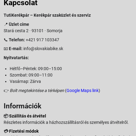
Kapcsolat
TutiKerékpár – Kerékpár szaküzlet és szerviz
📍
Üzlet címe
Stará cesta 2 · 93101 · Somorja
📞
Telefon:
+421 917 103347
📧
E-mail:
info@slovakiabike.sk
Nyitvatartás:
Hétfő–Péntek: 09:00–15:00
Szombat: 09:00–11:00
Vasárnap: Zárva
👉
Bolt megtekintése a térképen
(
Google Maps link
)
Információk
📦
Szállítás és átvétel
Részletes információk a házhozszállításról és személyes átvételről.
💳
Fizetési módok