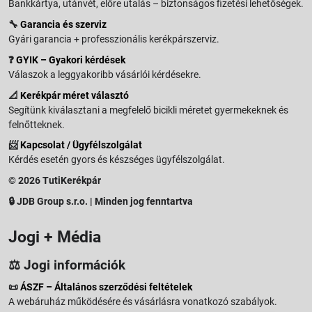
Bankkártya, utánvét, előre utalás – biztonságos fizetési lehetőségek.
🔧
Garancia és szerviz
Gyári garancia + professzionális kerékpárszerviz.
❓
GYIK – Gyakori kérdések
Válaszok a leggyakoribb vásárlói kérdésekre.
📐
Kerékpár méret választó
Segítünk kiválasztani a megfelelő bicikli méretet gyermekeknek és
felnőtteknek.
📨
Kapcsolat / Ügyfélszolgálat
Kérdés esetén gyors és készséges ügyfélszolgálat.
© 2026 TutiKerékpár
🔒 JDB Group s.r.o. | Minden jog fenntartva
Jogi + Média
⚖️ Jogi információk
📜
ÁSZF – Általános szerződési feltételek
A webáruház működésére és vásárlásra vonatkozó szabályok.