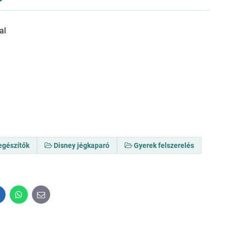
al
egészítők
Disney jégkaparó
Gyerek felszerelés
inkedIn
WhatsApp
E-
mail