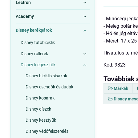
Lectron
Academy
- Minőségi jégk
- Meleg polár k
Disney kerékpárok
- Hó és jég eltá
- Méret: 17 x 2
Disney futóbiciklik
Hivatalos termé
Disney rollerek
Kód: 9823
Disney kiegészítők
Disney biciklis sisakok
Továbbiak 
Disney csengők és dudák
Márkák
Disney kosarak
Disney mese
Disney díszek
Disney kesztyűk
Disney védőfelszerelés