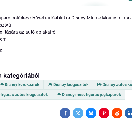
aparó polárkesztyűvel autóablakra Disney Minnie Mouse mintáv
esztyű
volítására az autó ablakairól
5 cm
k.
a kategóriából
Disney kerékpárok
Disney kiegészítők
Disney autós ki
figurás autós kiegészítők
Disney mesefigurás jégkaparók
Facebook
Twitter
Bluesky
Pinterest
Reddit
L