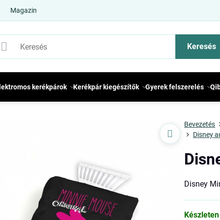
Magazin
Keresés
lektromos kerékpárok
Kerékpár kiegészítők
Gyerek felszerelés
Qi
Bevezetés
Disney a
Disn
Disney Mi
Készleten