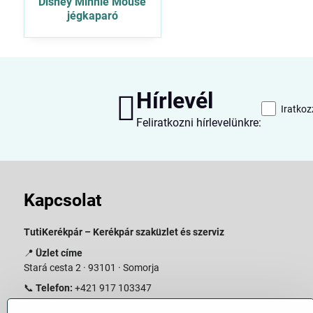
Disney Minnie Mouse
jégkaparó
Hírlevél
Iratkoz
Feliratkozni hírlevelünkre:
Kapcsolat
TutiKerékpár – Kerékpár szaküzlet és szerviz
📍
Üzlet címe
Stará cesta 2 · 93101 · Somorja
📞
Telefon:
+421 917 103347
📧
E-mail:
info@slovakiabike.sk