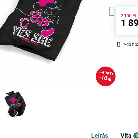
2 100 Ft
1 89
Add ho
2 100 Ft
10%
Leírás
Vita
0