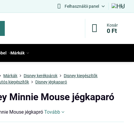
Felhasználói panel
Kosár
0 Ft
bbel
Márkák
Márkák
Disney kerékpárok
Disney kiegészítők
utós kiegészítők
Disney jégkaparó
ey Minnie Mouse jégkaparó
nnie Mouse jégkapró
Tovább