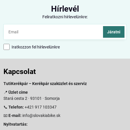
Hírlevél
Feliratkozni hírlevelünkre:
Járatni
Iratkozzon fel hírlevelünkre
Kapcsolat
TutiKerékpár – Kerékpár szaküzlet és szerviz
📍
Üzlet címe
Stará cesta 2 · 93101 · Somorja
📞
Telefon:
+421 917 103347
📧
E-mail:
info@slovakiabike.sk
Nyitvatartás: