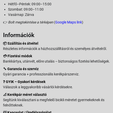
Hétfő–Péntek: 09:00–15:00
Szombat: 09:00–11:00
Vasárnap: Zárva
👉
Bolt megtekintése a térképen
(
Google Maps link
)
Információk
📦
Szállítás és átvétel
Részletes információk a házhozszállításról és személyes átvételről.
💳
Fizetési módok
Bankkártya, utánvét, előre utalás – biztonságos fizetési lehetőségek.
🔧
Garancia és szerviz
Gyári garancia + professzionális kerékpárszerviz.
❓
GYIK – Gyakori kérdések
Válaszok a leggyakoribb vásárlói kérdésekre.
📐
Kerékpár méret választó
Segítünk kiválasztani a megfelelő bicikli méretet gyermekeknek és
felnőtteknek.
📨
Kapcsolat / Ügyfélszolgálat