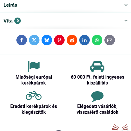
Leírás
Vita
0
Facebook
Twitter
Bluesky
Pinterest
Reddit
LinkedIn
WhatsApp
E-
mail
Minőségi európai
60 000 Ft​. felett ingyenes
kerékpárok
kiszállítás
Eredeti kerékpárok és
Elégedett vásárlók,
kiegészítők
visszatérő családok