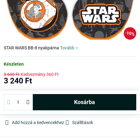
10%
STAR WARS BB-8 nyakpárna
Tovább
Készleten
3 600 Ft
Kedvezmény
360 Ft
3 240 Ft
kosárba
Add hozzá a kedvencekhez
Szállítások