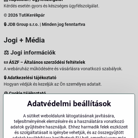
Kérdés esetén gyors és készséges ügyfélszolgálat.
© 2026 TutiKerékpár
🔒 JDB Group s.r.o. | Minden jog fenntartva
Jogi + Média
⚖️ Jogi információk
📜
ÁSZF – Általános szerződési feltételek
A webáruház működésére és vásárlásra vonatkozó szabályok.
🔒
Adatkezelési tájékoztató
Hogyan védjük és kezeljük az Ön személyes adatait.
🍪
Cookie tájékoztató
A weboldalon használt sütikről és adatkezelésről.
Adatvédelmi beállítások
↩️
Elállási jog – 14 napos visszaküldés
Vásárlástól való elállás menete és feltételei.
A sütiket weboldalunk látogatásának javítására,
teljesítményének elemzésére és a használatára vonatkozó
↩️
Elállás a szerződéstől
adatok gyűjtésére használjuk. Ehhez harmadik felek eszközeit
és szolgáltatásait is igénybe vehetjük, és az összegyűjtött
🏢
Impresszum