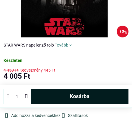
10%
STAR WARS napellenző roló
Tovább
Készleten
4 450 Ft
Kedvezmény
445 Ft
4 005 Ft
kosárba
Add hozzá a kedvencekhez
Szállítások