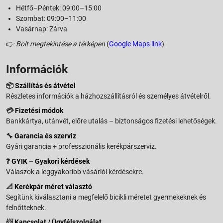
Hétfő–Péntek: 09:00–15:00
Szombat: 09:00–11:00
Vasárnap: Zárva
👉
Bolt megtekintése a térképen
(
Google Maps link
)
Információk
📦
Szállítás és átvétel
Részletes információk a házhozszállításról és személyes átvételről.
💳
Fizetési módok
Bankkártya, utánvét, előre utalás – biztonságos fizetési lehetőségek.
🔧
Garancia és szerviz
Gyári garancia + professzionális kerékpárszerviz.
❓
GYIK – Gyakori kérdések
Válaszok a leggyakoribb vásárlói kérdésekre.
📐
Kerékpár méret választó
Segítünk kiválasztani a megfelelő bicikli méretet gyermekeknek és
felnőtteknek.
📨
Kapcsolat / Ügyfélszolgálat