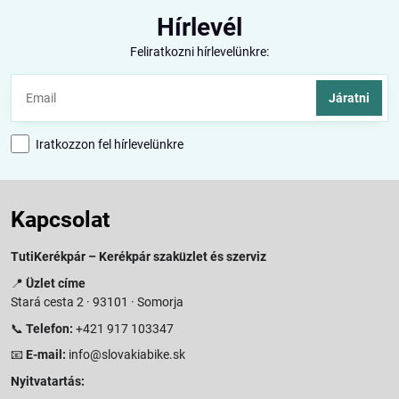
Hírlevél
Feliratkozni hírlevelünkre:
Járatni
Iratkozzon fel hírlevelünkre
Kapcsolat
TutiKerékpár – Kerékpár szaküzlet és szerviz
📍
Üzlet címe
Stará cesta 2 · 93101 · Somorja
📞
Telefon:
+421 917 103347
📧
E-mail:
info@slovakiabike.sk
Nyitvatartás: