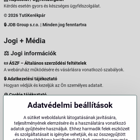
Kérdés esetén gyors és készséges ügyfélszolgálat.
© 2026 TutiKerékpár
🔒 JDB Group s.r.o. | Minden jog fenntartva
Jogi + Média
⚖️ Jogi információk
📜
ÁSZF – Általános szerződési feltételek
A webáruház működésére és vásárlásra vonatkozó szabályok.
🔒
Adatkezelési tájékoztató
Hogyan védjük és kezeljük az Ön személyes adatait.
🍪
Cookie tájékoztató
A weboldalon használt sütikről és adatkezelésről.
Adatvédelmi beállítások
↩️
Elállási jog – 14 napos visszaküldés
Vásárlástól való elállás menete és feltételei.
A sütiket weboldalunk látogatásának javítására,
teljesítményének elemzésére és a használatára vonatkozó
↩️
Elállás a szerződéstől
adatok gyűjtésére használjuk. Ehhez harmadik felek eszközeit
és szolgáltatásait is igénybe vehetjük, és az összegyűjtött
🏢
Impresszum