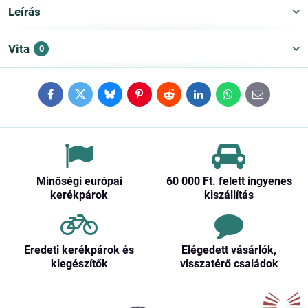
Leírás
Vita
0
Facebook
Twitter
Bluesky
Pinterest
Reddit
LinkedIn
WhatsApp
E-
mail
Minőségi európai
60 000 Ft​. felett ingyenes
kerékpárok
kiszállítás
Eredeti kerékpárok és
Elégedett vásárlók,
kiegészítők
visszatérő családok