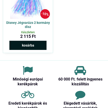
10%
Disney Jégvarázs 2 kormány
dísz
Készleten
2 115 Ft
kosárba
Minőségi európai
60 000 Ft​. felett ingyenes
kerékpárok
kiszállítás
Eredeti kerékpárok és
Elégedett vásárlók,