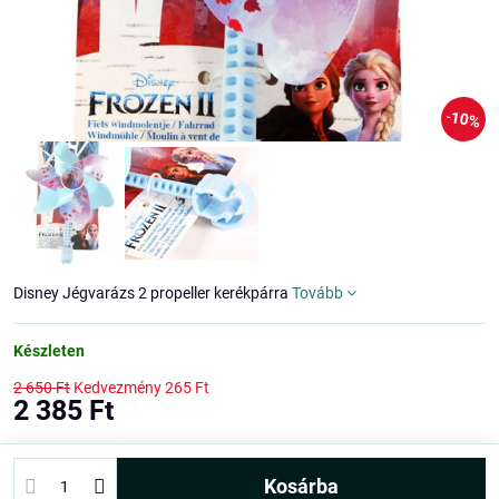
10%
Disney Jégvarázs 2 propeller kerékpárra
Tovább
Készleten
2 650 Ft
Kedvezmény
265 Ft
2 385 Ft
kosárba