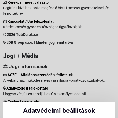
📐
Kerékpár méret választó
Segítünk kiválasztani a megfelelő bicikli méretet gyermekeknek és
felnőtteknek.
📨
Kapcsolat / Ügyfélszolgálat
Kérdés esetén gyors és készséges ügyfélszolgálat.
© 2026 TutiKerékpár
🔒 JDB Group s.r.o. | Minden jog fenntartva
Jogi + Média
⚖️ Jogi információk
📜
ÁSZF – Általános szerződési feltételek
A webáruház működésére és vásárlásra vonatkozó szabályok.
🔒
Adatkezelési tájékoztató
Hogyan védjük és kezeljük az Ön személyes adatait.
🍪
Cookie tájékoztató
A weboldalon használt sütikről és adatkezelésről.
Adatvédelmi beállítások
↩️
Elállási jog – 14 napos visszaküldés