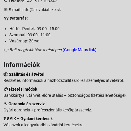
📞
Telefon:
+421 917 103347
📧
E-mail:
info@slovakiabike.sk
Nyitvatartás:
Hétfő–Péntek: 09:00–15:00
Szombat: 09:00–11:00
Vasárnap: Zárva
👉
Bolt megtekintése a térképen
(
Google Maps link
)
Információk
📦
Szállítás és átvétel
Részletes információk a házhozszállításról és személyes átvételről.
💳
Fizetési módok
Bankkártya, utánvét, előre utalás – biztonságos fizetési lehetőségek.
🔧
Garancia és szerviz
Gyári garancia + professzionális kerékpárszerviz.
❓
GYIK – Gyakori kérdések
Válaszok a leggyakoribb vásárlói kérdésekre.