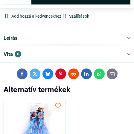
Add hozzá a kedvencekhez
Szállítások
Leírás
Vita
0
Facebook
Twitter
Bluesky
Pinterest
Reddit
LinkedIn
WhatsApp
E-
mail
Alternatív termékek