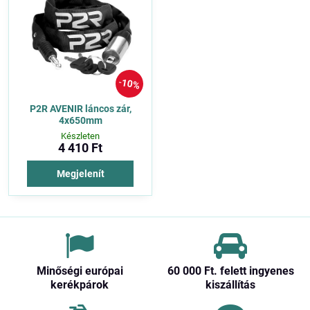
10%
P2R AVENIR láncos zár,
4x650mm
Készleten
4 410 Ft
Megjelenít
Minőségi európai
60 000 Ft​. felett ingyenes
kerékpárok
kiszállítás