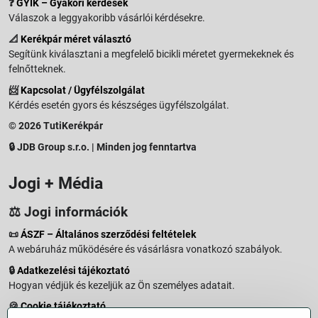
❓
GYIK – Gyakori kérdések
Válaszok a leggyakoribb vásárlói kérdésekre.
📐
Kerékpár méret választó
Segítünk kiválasztani a megfelelő bicikli méretet gyermekeknek és
felnőtteknek.
📨
Kapcsolat / Ügyfélszolgálat
Kérdés esetén gyors és készséges ügyfélszolgálat.
© 2026 TutiKerékpár
🔒 JDB Group s.r.o. | Minden jog fenntartva
Jogi + Média
⚖️ Jogi információk
📜
ÁSZF – Általános szerződési feltételek
A webáruház működésére és vásárlásra vonatkozó szabályok.
🔒
Adatkezelési tájékoztató
Hogyan védjük és kezeljük az Ön személyes adatait.
🍪
Cookie tájékoztató