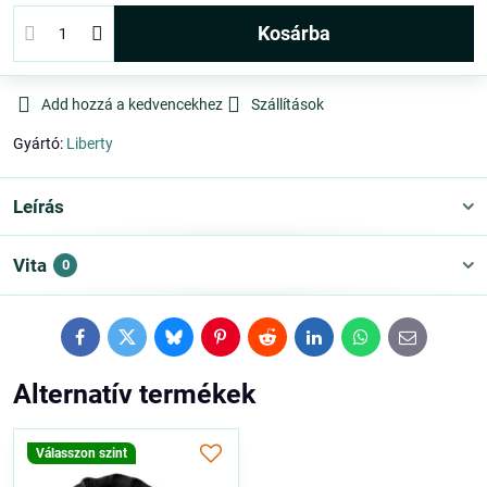
kosárba
Add hozzá a kedvencekhez
Szállítások
Gyártó:
Liberty
Leírás
Vita
0
Facebook
Twitter
Bluesky
Pinterest
Reddit
LinkedIn
WhatsApp
E-
mail
Alternatív termékek
Válasszon szint