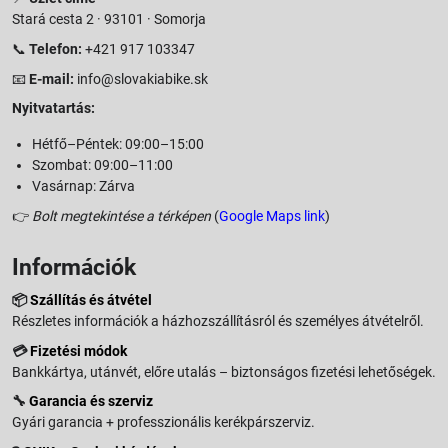
Stará cesta 2 · 93101 · Somorja
📞
Telefon:
+421 917 103347
📧
E-mail:
info@slovakiabike.sk
Nyitvatartás:
Hétfő–Péntek: 09:00–15:00
Szombat: 09:00–11:00
Vasárnap: Zárva
👉
Bolt megtekintése a térképen
(
Google Maps link
)
Információk
📦
Szállítás és átvétel
Részletes információk a házhozszállításról és személyes átvételről.
💳
Fizetési módok
Bankkártya, utánvét, előre utalás – biztonságos fizetési lehetőségek.
🔧
Garancia és szerviz
Gyári garancia + professzionális kerékpárszerviz.