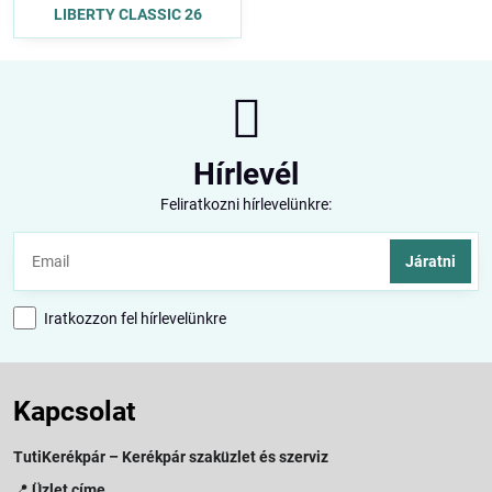
LIBERTY CLASSIC 26
Hírlevél
Feliratkozni hírlevelünkre:
Járatni
Iratkozzon fel hírlevelünkre
Kapcsolat
TutiKerékpár – Kerékpár szaküzlet és szerviz
📍
Üzlet címe