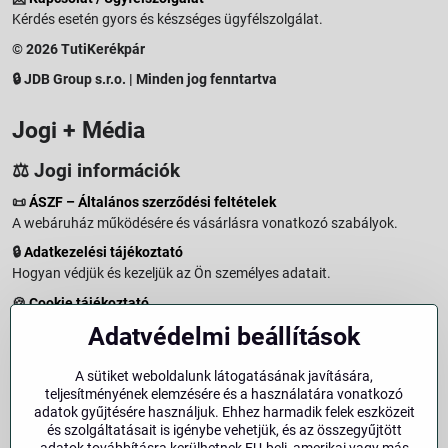
Kérdés esetén gyors és készséges ügyfélszolgálat.
© 2026 TutiKerékpár
🔒 JDB Group s.r.o. | Minden jog fenntartva
Jogi + Média
⚖️ Jogi információk
📜
ÁSZF – Általános szerződési feltételek
A webáruház működésére és vásárlásra vonatkozó szabályok.
🔒
Adatkezelési tájékoztató
Hogyan védjük és kezeljük az Ön személyes adatait.
🍪
Cookie tájékoztató
A weboldalon használt sütikről és adatkezelésről.
Adatvédelmi beállítások
↩️
Elállási jog – 14 napos visszaküldés
Vásárlástól való elállás menete és feltételei.
A sütiket weboldalunk látogatásának javítására,
teljesítményének elemzésére és a használatára vonatkozó
↩️
Elállás a szerződéstől
adatok gyűjtésére használjuk. Ehhez harmadik felek eszközeit
és szolgáltatásait is igénybe vehetjük, és az összegyűjtött
🏢
Impresszum