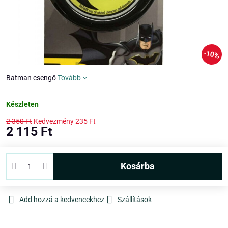
10%
Batman csengő
Tovább
Készleten
2 350 Ft
Kedvezmény
235 Ft
2 115 Ft
kosárba
Add hozzá a kedvencekhez
Szállítások