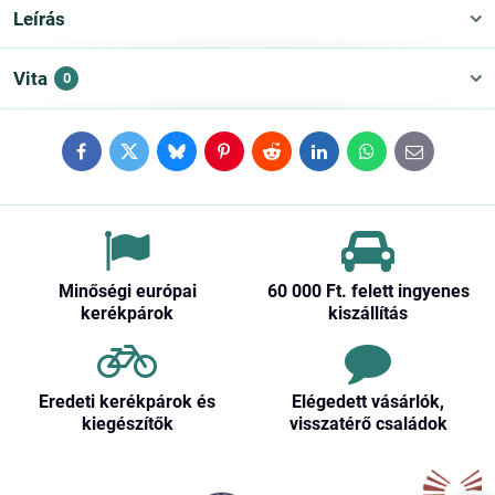
Leírás
Vita
0
Facebook
Twitter
Bluesky
Pinterest
Reddit
LinkedIn
WhatsApp
E-
mail
Minőségi európai
60 000 Ft​. felett ingyenes
kerékpárok
kiszállítás
Eredeti kerékpárok és
Elégedett vásárlók,
kiegészítők
visszatérő családok