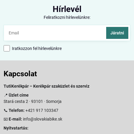
Hírlevél
Feliratkozni hírlevelünkre:
Járatni
Iratkozzon fel hírlevelünkre
Kapcsolat
TutiKerékpár – Kerékpár szaküzlet és szerviz
📍
Üzlet címe
Stará cesta 2 · 93101 · Somorja
📞
Telefon:
+421 917 103347
📧
E-mail:
info@slovakiabike.sk
Nyitvatartás: