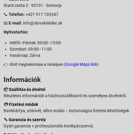
Stará cesta 2 · 93101 · Somorja
📞
Telefon:
+421 917 103347
📧
E-mail:
info@slovakiabike.sk
Nyitvatartás:
Hétfő–Péntek: 09:00–15:00
Szombat: 09:00–11:00
Vasárnap: Zárva
👉
Bolt megtekintése a térképen
(
Google Maps link
)
Információk
📦
Szállítás és átvétel
Részletes információk a házhozszállításról és személyes átvételről.
💳
Fizetési módok
Bankkártya, utánvét, előre utalás – biztonságos fizetési lehetőségek.
🔧
Garancia és szerviz
Gyári garancia + professzionális kerékpárszerviz.