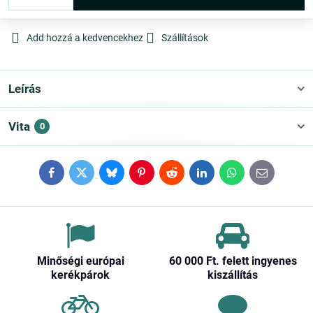
Add hozzá a kedvencekhez
Szállítások
Leírás
Vita
0
Facebook
Twitter
Bluesky
Pinterest
Reddit
LinkedIn
WhatsApp
E-
mail
Minőségi európai
60 000 Ft​. felett ingyenes
kerékpárok
kiszállítás