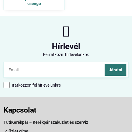
csengő
Hírlevél
Feliratkozni hírlevelünkre:
Járatni
Iratkozzon fel hírlevelünkre
Kapcsolat
TutiKerékpár – Kerékpár szaküzlet és szerviz
📍
Üzlet címe