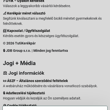
❓
GYIK – Gyakori kérdések
Válaszok a leggyakoribb vásárlói kérdésekre.
📐
Kerékpár méret választó
Segítünk kiválasztani a megfelelő bicikli méretet gyermekeknek és
felnőtteknek.
📨
Kapcsolat / Ügyfélszolgálat
Kérdés esetén gyors és készséges ügyfélszolgálat.
© 2026 TutiKerékpár
🔒 JDB Group s.r.o. | Minden jog fenntartva
Jogi + Média
⚖️ Jogi információk
📜
ÁSZF – Általános szerződési feltételek
A webáruház működésére és vásárlásra vonatkozó szabályok.
🔒
Adatkezelési tájékoztató
Hogyan védjük és kezeljük az Ön személyes adatait.
🍪
Cookie tájékoztató