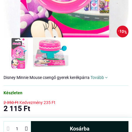
10%
Disney Minnie Mouse csengő gyerek kerékpárra
Tovább
Készleten
2 350 Ft
Kedvezmény
235 Ft
2 115 Ft
kosárba