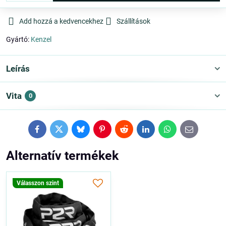
Add hozzá a kedvencekhez
Szállítások
Gyártó:
Kenzel
Leírás
Vita
0
Facebook
Twitter
Bluesky
Pinterest
Reddit
LinkedIn
WhatsApp
E-
mail
Alternatív termékek
Válasszon szint