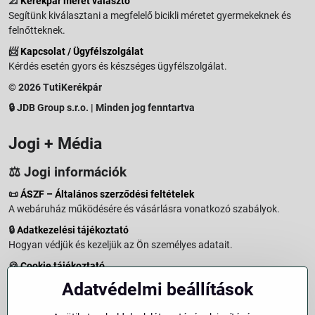
📐
Kerékpár méret választó
Segítünk kiválasztani a megfelelő bicikli méretet gyermekeknek és
felnőtteknek.
📨
Kapcsolat / Ügyfélszolgálat
Kérdés esetén gyors és készséges ügyfélszolgálat.
© 2026 TutiKerékpár
🔒 JDB Group s.r.o. | Minden jog fenntartva
Jogi + Média
⚖️ Jogi információk
📜
ÁSZF – Általános szerződési feltételek
A webáruház működésére és vásárlásra vonatkozó szabályok.
🔒
Adatkezelési tájékoztató
Hogyan védjük és kezeljük az Ön személyes adatait.
🍪
Cookie tájékoztató
A weboldalon használt sütikről és adatkezelésről.
Adatvédelmi beállítások
↩️
Elállási jog – 14 napos visszaküldés