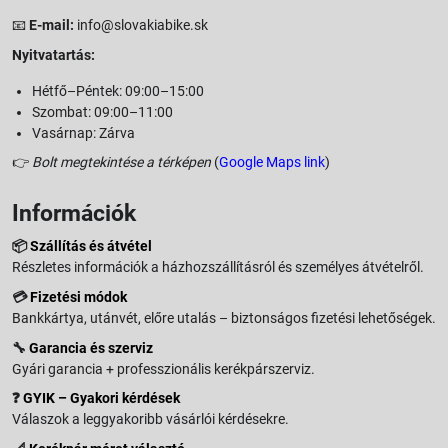
📧
E-mail:
info@slovakiabike.sk
Nyitvatartás:
Hétfő–Péntek: 09:00–15:00
Szombat: 09:00–11:00
Vasárnap: Zárva
👉
Bolt megtekintése a térképen
(
Google Maps link
)
Információk
📦
Szállítás és átvétel
Részletes információk a házhozszállításról és személyes átvételről.
💳
Fizetési módok
Bankkártya, utánvét, előre utalás – biztonságos fizetési lehetőségek.
🔧
Garancia és szerviz
Gyári garancia + professzionális kerékpárszerviz.
❓
GYIK – Gyakori kérdések
Válaszok a leggyakoribb vásárlói kérdésekre.