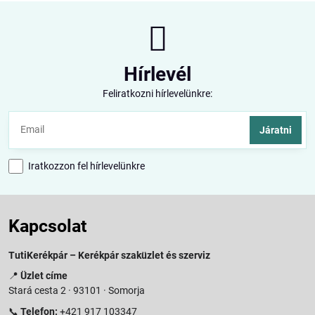
Hírlevél
Feliratkozni hírlevelünkre:
Járatni
Iratkozzon fel hírlevelünkre
Kapcsolat
TutiKerékpár – Kerékpár szaküzlet és szerviz
📍
Üzlet címe
Stará cesta 2 · 93101 · Somorja
📞
Telefon:
+421 917 103347