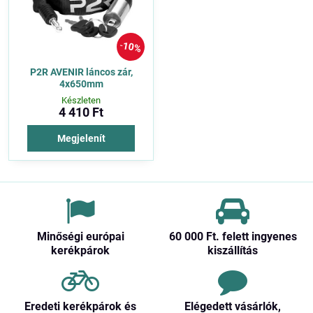
10%
P2R AVENIR láncos zár,
4x650mm
Készleten
4 410 Ft
Megjelenít
Minőségi európai
60 000 Ft​. felett ingyenes
kerékpárok
kiszállítás
Eredeti kerékpárok és
Elégedett vásárlók,