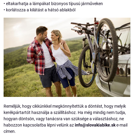
• eltakarhatja a lámpákat bizonyos típusú járműveken
• korlátozza a kilátást a hátsó ablakból
Reméljük, hogy cikkünkkel megkönnyítettük a döntést, hogy melyik
kerékpártartót használja a szállításhoz. Ha még mindig nem tudja,
hogyan döntsön, vagy tanácsra van szüksége a választáshoz, ne
habozzon kapcsolatba lépni velünk az
info@slovakiabike.sk
e-mail
címen.