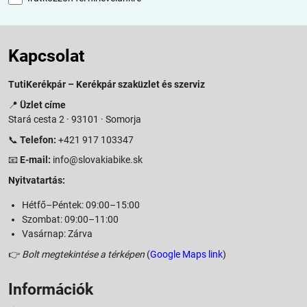
Kapcsolat
TutiKerékpár – Kerékpár szaküzlet és szerviz
📍
Üzlet címe
Stará cesta 2 · 93101 · Somorja
📞
Telefon:
+421 917 103347
📧
E-mail:
info@slovakiabike.sk
Nyitvatartás:
Hétfő–Péntek: 09:00–15:00
Szombat: 09:00–11:00
Vasárnap: Zárva
👉
Bolt megtekintése a térképen
(
Google Maps link
)
Információk