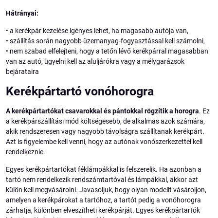
Hátrányai:
• a kerékpár kezelése igényes lehet, ha magasabb autója van,
• szállítás során nagyobb üzemanyag-fogyasztással kell számolni,
• nem szabad elfelejteni, hogy a tetőn lévő kerékpárral magasabban
van az autó, ügyelni kell az aluljárókra vagy a mélygarázsok
bejárataira
Kerékpártartó vonóhorogra
A kerékpártartókat csavarokkal és pántokkal rögzítik a horogra
. Ez
a kerékpárszállítási mód költségesebb, de alkalmas azok számára,
akik rendszeresen vagy nagyobb távolságra szállítanak kerékpárt.
Azt is figyelembe kell venni, hogy az autónak vonószerkezettel kell
rendelkeznie.
Egyes kerékpártartókat féklámpákkal is felszerelik. Ha azonban a
tartó nem rendelkezik rendszámtartóval és lámpákkal, akkor azt
külön kell megvásárolni. Javasoljuk, hogy olyan modellt vásároljon,
amelyen a kerékpárokat a tartóhoz, a tartót pedig a vonóhorogra
zárhatja, különben elveszítheti kerékpárját. Egyes kerékpártartók