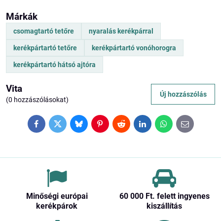
Márkák
csomagtartó tetőre
nyaralás kerékpárral
kerékpártartó tetőre
kerékpártartó vonóhorogra
kerékpártartó hátsó ajtóra
Vita
Új hozzászólás
(0 hozzászólásokat)
Facebook
Twitter
Bluesky
Pinterest
Reddit
LinkedIn
WhatsApp
E-
mail
Minőségi európai
60 000 Ft​. felett ingyenes
kerékpárok
kiszállítás