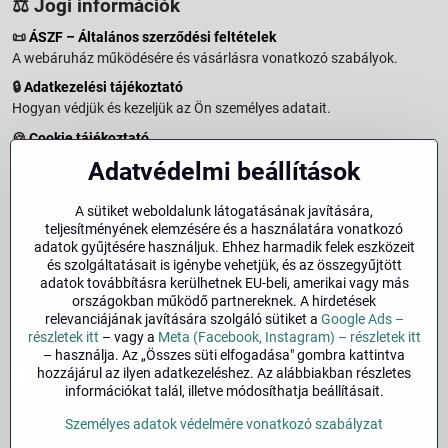
⚖️ Jogi információk
📜
ÁSZF – Általános szerződési feltételek
A webáruház működésére és vásárlásra vonatkozó szabályok.
🔒
Adatkezelési tájékoztató
Hogyan védjük és kezeljük az Ön személyes adatait.
🍪
Cookie tájékoztató
A weboldalon használt sütikről és adatkezelésről.
Adatvédelmi beállítások
↩️
Elállási jog – 14 napos visszaküldés
Vásárlástól való elállás menete és feltételei.
A sütiket weboldalunk látogatásának javítására,
teljesítményének elemzésére és a használatára vonatkozó
↩️
Elállás a szerződéstől
adatok gyűjtésére használjuk. Ehhez harmadik felek eszközeit
és szolgáltatásait is igénybe vehetjük, és az összegyűjtött
🏢
Impresszum
adatok továbbításra kerülhetnek EU-beli, amerikai vagy más
Üzemeltetői adatok és jogi tudnivalók.
országokban működő partnereknek. A hirdetések
relevanciájának javítására szolgáló sütiket a
Google Ads –
🔐
Biztonság
részletek itt
– vagy a
Meta (Facebook, Instagram) – részletek itt
– használja. Az „Összes süti elfogadása" gombra kattintva
hozzájárul az ilyen adatkezeléshez. Az alábbiakban részletes
Facebook
Instagram
információkat talál, illetve módosíthatja beállításait.
Személyes adatok védelmére vonatkozó szabályzat
©
2026
Szerzői jog