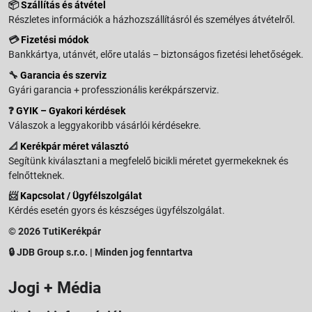
📦
Szállítás és átvétel
Részletes információk a házhozszállításról és személyes átvételről.
💳
Fizetési módok
Bankkártya, utánvét, előre utalás – biztonságos fizetési lehetőségek.
🔧
Garancia és szerviz
Gyári garancia + professzionális kerékpárszerviz.
❓
GYIK – Gyakori kérdések
Válaszok a leggyakoribb vásárlói kérdésekre.
📐
Kerékpár méret választó
Segítünk kiválasztani a megfelelő bicikli méretet gyermekeknek és
felnőtteknek.
📨
Kapcsolat / Ügyfélszolgálat
Kérdés esetén gyors és készséges ügyfélszolgálat.
© 2026 TutiKerékpár
🔒 JDB Group s.r.o. | Minden jog fenntartva
Jogi + Média