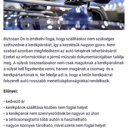
Biztosan Ön is értékelni fogja, hogy szállításkor nem szükséges
szétszednie a kerékpárokat, így a kezelésük nagyon gyors. Nem
szabad azonban megfeledkezni az autó tetejének teherbírásáról.
Ezeket az információkat a jármű műszaki dokumentációjában találja
meg. A súlyok összeadásakor nem csak maguknak a kerékpároknak
a súlyát kell figyelembe venni, hanem magának a csomag- és a
kerékpártartónak is. Ne feledje azt is, hogy a tetőn kerékpárral
felszerelt autó rosszabb menettulajdonságokkal rendelkezik.
Előnyei:
• kedvező ár
• kerékpárok szállítása közben nem foglal helyet
• a kerékpárok nem szennyeződnek be nagyon az úton
• a tetőcsomagtartó több autón is használható
• nagyon könnyen tárolható, mivel szinte nem foglal helyet