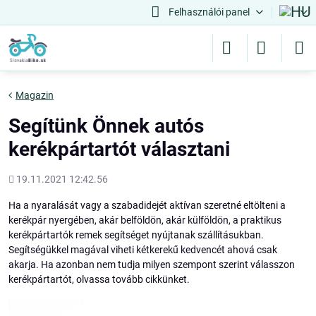
Felhasználói panel
Magazin
Segítünk Önnek autós
kerékpártartót választani
Hozááadott
19.11.2021 12:42.56
Ha a nyaralását vagy a szabadidejét aktívan szeretné eltölteni a
kerékpár nyergében, akár belföldön, akár külföldön, a praktikus
kerékpártartók remek segítséget nyújtanak szállításukban.
Segítségükkel magával viheti kétkerekű kedvencét ahová csak
akarja. Ha azonban nem tudja milyen szempont szerint válasszon
kerékpártartót, olvassa tovább cikkünket.