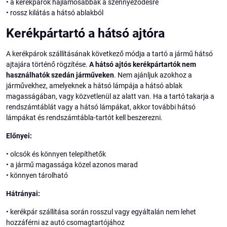
• a kerékpárok hajlamosabbak a szennyeződésre
• rossz kilátás a hátsó ablakból
Kerékpártartó a hátsó ajtóra
A kerékpárok szállításának következő módja a tartó a jármű hátsó
ajtajára történő rögzítése.
A hátsó ajtós kerékpártartók nem
használhatók szedán járműveken
. Nem ajánljuk azokhoz a
járművekhez, amelyeknek a hátsó lámpája a hátsó ablak
magasságában, vagy közvetlenül az alatt van. Ha a tartó takarja a
rendszámtáblát vagy a hátsó lámpákat, akkor további hátsó
lámpákat és rendszámtábla-tartót kell beszerezni.
Előnyei:
• olcsók és könnyen telepíthetők
• a jármű magassága közel azonos marad
• könnyen tárolható
Hátrányai:
• kerékpár szállítása során rosszul vagy egyáltalán nem lehet
hozzáférni az autó csomagtartójához