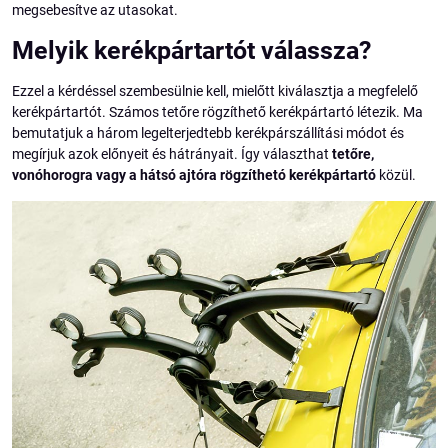
megsebesítve az utasokat.
Melyik kerékpártartót válassza?
Ezzel a kérdéssel szembesülnie kell, mielőtt kiválasztja a megfelelő
kerékpártartót. Számos tetőre rögzíthető kerékpártartó létezik. Ma
bemutatjuk a három legelterjedtebb kerékpárszállítási módot és
megírjuk azok előnyeit és hátrányait. Így választhat
tetőre,
vonóhorogra vagy a hátsó ajtóra rögzíthetó kerékpártartó
közül.