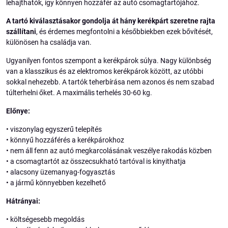
lehajthatók, így könnyen hozzáfér az autó csomagtartójához.
A tartó kiválasztásakor gondolja át hány kerékpárt szeretne rajta
szállítani
, és érdemes megfontolni a későbbiekben ezek bővítését,
különösen ha családja van.
Ugyanilyen fontos szempont a kerékpárok súlya. Nagy különbség
van a klasszikus és az elektromos kerékpárok között, az utóbbi
sokkal nehezebb. A tartók teherbírása nem azonos és nem szabad
túlterhelni őket. A maximális terhelés 30-60 kg.
Előnye:
• viszonylag egyszerű telepítés
• könnyű hozzáférés a kerékpárokhoz
• nem áll fenn az autó megkarcolásának veszélye rakodás közben
• a csomagtartót az összecsukható tartóval is kinyithatja
• alacsony üzemanyag-fogyasztás
• a jármű könnyebben kezelhető
Hátrányai:
• költségesebb megoldás