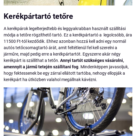
Kerékpártartó tetőre
A kerékpárok legelterjedtebb és leggyakrabban használt szállítási
módja a tetőre rögzíthető tartó. Ez a kerékpártartó a legolcsóbb, ára
11500 Ft-tól kezdődik. Ehhez azonban hozzá kell adni egy normál
autós tetőcsomagtartó árát, amit feltétlenül fel kell szerelni a
járműre, majd pedig erre a kerékpártartót. Egyszerre akár négy
kerékpárt is szállíthat a tetőn.
Annyi tartót szükséges vásárolni,
amennyit a jármű tetején szállítani fog
. Mindenképpen javasoljuk,
hogy fektessenek be egy zárral ellátott tartóba, nehogy ellopják a
kerékpárt ha útközben valahol megállnak kávézni.