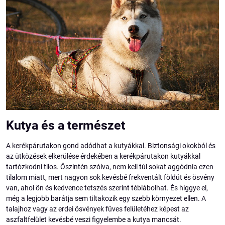
Kutya és a természet
A kerékpárutakon gond adódhat a kutyákkal. Biztonsági okokból és
az ütközések elkerülése érdekében a kerékpárutakon kutyákkal
tartózkodni tilos. Őszintén szólva, nem kell túl sokat aggódnia ezen
tilalom miatt, mert nagyon sok kevésbé frekventált földút és ösvény
van, ahol ön és kedvence tetszés szerint téblábolhat. És higgye el,
még a legjobb barátja sem tiltakozik egy szebb környezet ellen. A
talajhoz vagy az erdei ösvények füves felületéhez képest az
aszfaltfelület kevésbé veszi figyelembe a kutya mancsát.