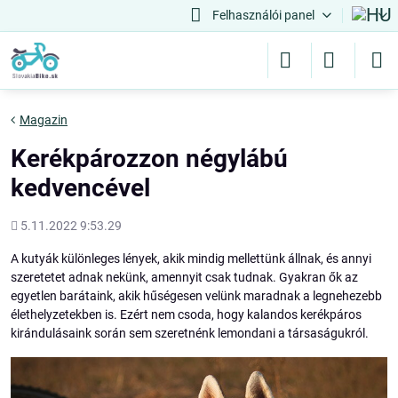
Felhasználói panel
Magazin
Kerékpározzon négylábú
kedvencével
Hozááadott
5.11.2022 9:53.29
A kutyák különleges lények, akik mindig mellettünk állnak, és annyi
szeretetet adnak nekünk, amennyit csak tudnak. Gyakran ők az
egyetlen barátaink, akik hűségesen velünk maradnak a legnehezebb
élethelyzetekben is. Ezért nem csoda, hogy kalandos kerékpáros
kirándulásaink során sem szeretnénk lemondani a társaságukról.