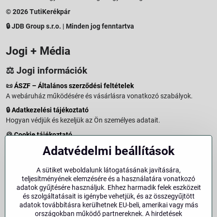
© 2026 TutiKerékpár
🔒 JDB Group s.r.o. | Minden jog fenntartva
Jogi + Média
⚖️ Jogi információk
📜
ÁSZF – Általános szerződési feltételek
A webáruház működésére és vásárlásra vonatkozó szabályok.
🔒
Adatkezelési tájékoztató
Hogyan védjük és kezeljük az Ön személyes adatait.
🍪
Cookie tájékoztató
A weboldalon használt sütikről és adatkezelésről.
Adatvédelmi beállítások
↩️
Elállási jog – 14 napos visszaküldés
Vásárlástól való elállás menete és feltételei.
A sütiket weboldalunk látogatásának javítására,
teljesítményének elemzésére és a használatára vonatkozó
↩️
Elállás a szerződéstől
adatok gyűjtésére használjuk. Ehhez harmadik felek eszközeit
és szolgáltatásait is igénybe vehetjük, és az összegyűjtött
🏢
Impresszum
adatok továbbításra kerülhetnek EU-beli, amerikai vagy más
Üzemeltetői adatok és jogi tudnivalók.
országokban működő partnereknek. A hirdetések