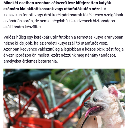
Mindkét esetben azonban célszerű lesz kifejezetten kutyák
számára kialakított kosarak vagy utánfutók után nézni.
A
klasszikus fonott vagy drót kerékpárkosarak tökéletesen szolgálnak
a vásárlás során, de nem a négylábú kiskedvencek biztonságos
szállítására készültek.
Valószínűleg egy kerékpár utánfutóban a termetes kutya aranyosan
nézne ki, de jobb, ha az eredeti kutyaszállító utánfutót vesz.
Azonban kedvence valószínűleg a legjobban a közös biciklizést fogja
élvezni pórázon ön mellett, ezért nézzünk meg néhány tanácsot,
amelyeket érdemes betartania.