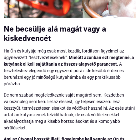
Ne becsülje alá magát vagy a
kiskedvencét
Ha Ön és kutyája még csak most kezdik, fordítson figyelmet az
úgynevezett "tesztvezetéseknek".
Mielőtt azonban ezt megtenné, a
kutyának el kell sajátítania az összes alapvető parancsot.
A
teszteléshez elegendő egy egyszerű póráz, de később érdemes
beruházni egy jó minőségű kutyahámba és egy praktikusabb
pórázba.
De nem szabad megfeledkeznie saját magáról sem. Kezdetben
valószínűleg nem kerüli el az elesést, így teljesen ésszerű lesz
kesztyűt, természetesen sisakot és védőket használni. Az esés utáni
ártatlan kutyaszemek felvidíthatnak, de csak védőelemekkel
akadályozhatja meg a kisebb horzsolásokat és a komolyabb
sérüléseket.
Ami az útvonal hosszát illeti, figyelembe kell vennie az Ön és