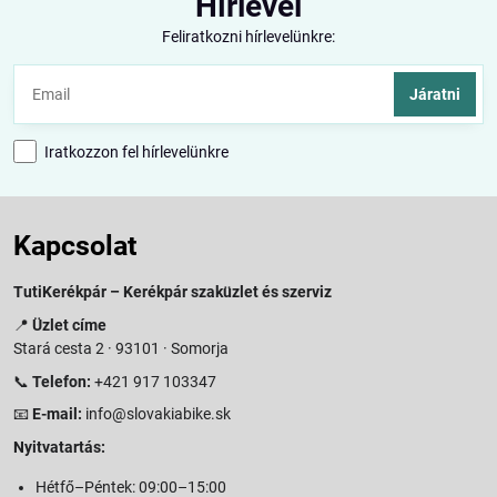
Hírlevél
Feliratkozni hírlevelünkre:
Járatni
Iratkozzon fel hírlevelünkre
Kapcsolat
TutiKerékpár – Kerékpár szaküzlet és szerviz
📍
Üzlet címe
Stará cesta 2 · 93101 · Somorja
📞
Telefon:
+421 917 103347
📧
E-mail:
info@slovakiabike.sk
Nyitvatartás:
Hétfő–Péntek: 09:00–15:00