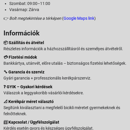
Szombat: 09:00–11:00
Vasárnap: Zárva
👉
Bolt megtekintése a térképen
(
Google Maps link
)
Információk
📦
Szállítás és átvétel
Részletes információk a házhozszállításról és személyes átvételről.
💳
Fizetési módok
Bankkártya, utánvét, előre utalás – biztonságos fizetési lehetőségek.
🔧
Garancia és szerviz
Gyári garancia + professzionális kerékpárszerviz.
❓
GYIK – Gyakori kérdések
Válaszok a leggyakoribb vásárlói kérdésekre.
📐
Kerékpár méret választó
Segítünk kiválasztani a megfelelő bicikli méretet gyermekeknek és
felnőtteknek.
📨
Kapcsolat / Ügyfélszolgálat
Kérdés esetén gyors és készséges ügyfélszolgálat.