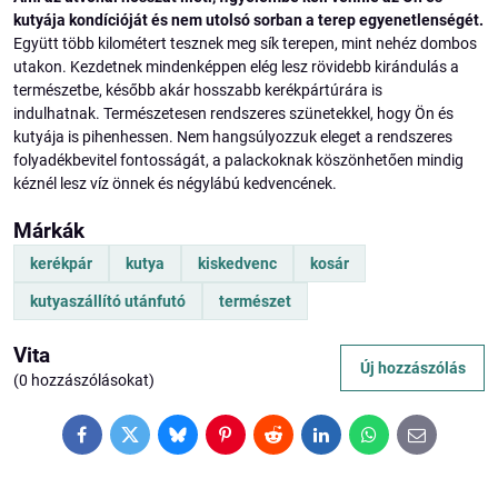
kutyája kondícióját és nem utolsó sorban a terep egyenetlenségét.
Együtt több kilométert tesznek meg sík terepen, mint nehéz dombos
utakon. Kezdetnek mindenképpen elég lesz rövidebb kirándulás a
természetbe, később akár hosszabb kerékpártúrára is
indulhatnak. Természetesen rendszeres szünetekkel, hogy Ön és
kutyája is pihenhessen. Nem hangsúlyozzuk eleget a rendszeres
folyadékbevitel fontosságát, a palackoknak köszönhetően mindig
kéznél lesz víz önnek és négylábú kedvencének.
Márkák
kerékpár
kutya
kiskedvenc
kosár
kutyaszállító utánfutó
természet
Vita
Új hozzászólás
(0 hozzászólásokat)
Facebook
Twitter
Bluesky
Pinterest
Reddit
LinkedIn
WhatsApp
E-
mail