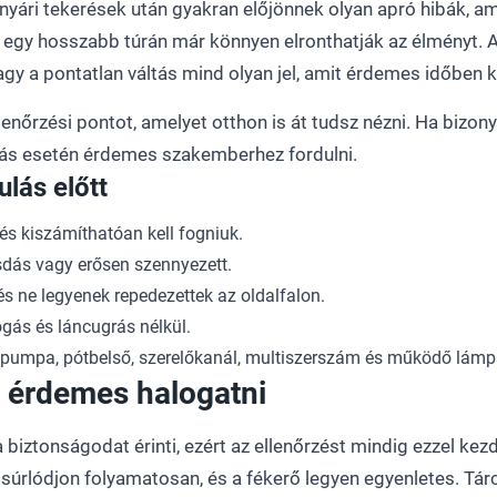
i-nyári tekerések után gyakran előjönnek olyan apró hibák, a
egy hosszabb túrán már könnyen elronthatják az élményt. A 
gy a pontatlan váltás mind olyan jel, amit érdemes időben 
nőrzési pontot, amelyet otthon is át tudsz nézni. Ha bizonyta
ás esetén érdemes szakemberhez fordulni.
ulás előtt
és kiszámíthatóan kell fogniuk.
zsdás vagy erősen szennyezett.
s ne legyenek repedezettek az oldalfalon.
ogás és láncugrás nélkül.
 pumpa, pótbelső, szerelőkanál, multiszerszám és működő lámp
m érdemes halogatni
a biztonságodat érinti, ezért az ellenőrzést mindig ezzel kez
 súrlódjon folyamatosan, és a fékerő legyen egyenletes. Tá