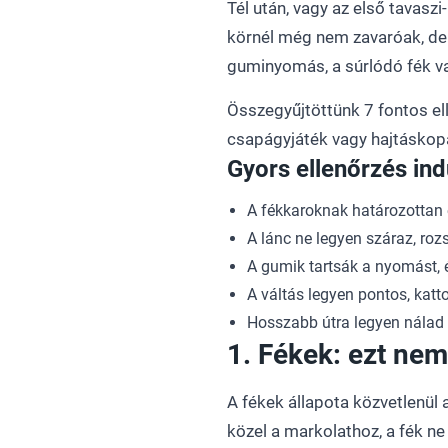
Tél után, vagy az első tavasz
körnél még nem zavaróak, de 
guminyomás, a súrlódó fék va
Összegyűjtöttünk 7 fontos elle
csapágyjáték vagy hajtáskop
Gyors ellenőrzés ind
A fékkaroknak határozottan 
A lánc ne legyen száraz, ro
A gumik tartsák a nyomást, é
A váltás legyen pontos, katt
Hosszabb útra legyen nálad
1. Fékek: ezt ne
A fékek állapota közvetlenül 
közel a markolathoz, a fék ne