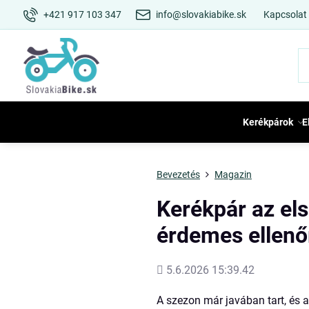
+421 917 103 347
info@slovakiabike.sk
Kapcsolat
Kerékpárok
E
Bevezetés
Magazin
Kerékpár az els
érdemes ellenőr
Hozááadott
5.6.2026 15:39.42
A szezon már javában tart, és a