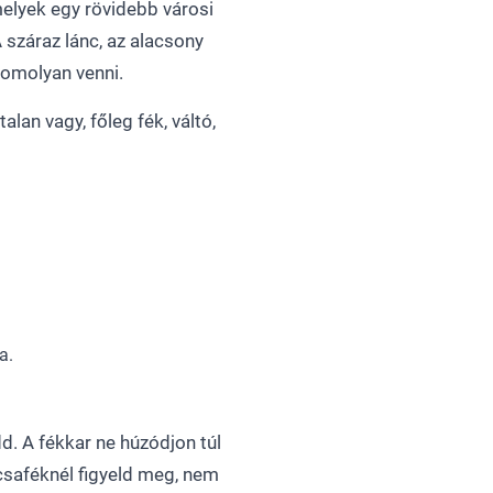
melyek egy rövidebb városi
száraz lánc, az alacsony
komolyan venni.
lan vagy, főleg fék, váltó,
a.
dd. A fékkar ne húzódjon túl
rcsaféknél figyeld meg, nem