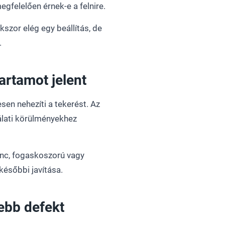
gfelelően érnek-e a felnire.
okszor elég egy beállítás, de
.
artamot jelent
sen nehezíti a tekerést. Az
nálati körülményekhez
lánc, fogaskoszorú vagy
későbbi javítása.
ebb defekt