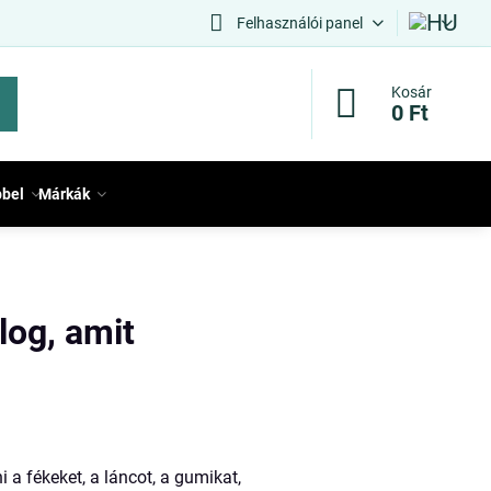
Felhasználói panel
Kosár
0 Ft
bbel
Márkák
log, amit
 a fékeket, a láncot, a gumikat,