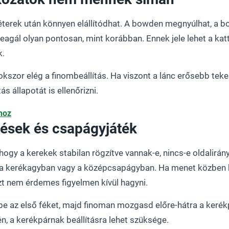
éterek után könnyen elállítódhat. A bowden megnyúlhat, a 
agál olyan pontosan, mint korábban. Ennek jele lehet a katt
k.
kszor elég a finombeállítás. Ha viszont a lánc erősebb tek
s állapotát is ellenőrizni.
shoz
tések és csapágyjáték
 hogy a kerekek stabilan rögzítve vannak-e, nincs-e oldalirán
 a kerékagyban vagy a középcsapágyban. Ha menet közben 
 azt nem érdemes figyelmen kívül hagyni.
 be az első féket, majd finoman mozgasd előre-hátra a kerék
n, a kerékpárnak beállításra lehet szüksége.