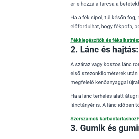
ér-e hozzá a tárcsa a betétek
Ha a fék sípol, túl későn fog,
előfordulhat, hogy fékpofa, 
Fékkiegészítők és fékalkatré
2. Lánc és hajtás
A száraz vagy koszos lánc ron
első szezonkilométerek után é
megfelelő kenőanyaggal újra
Ha a lánc terhelés alatt átug
lánctányér is. A lánc időben 
Szerszámok karbantartáshoz
3. Gumik és gumi