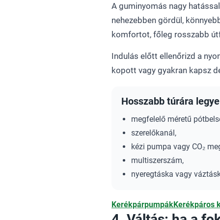
A guminyomás nagy hatással v
nehezebben gördül, könnyebbe
komfortot, főleg rosszabb útf
Indulás előtt ellenőrizd a nyo
kopott vagy gyakran kapsz de
Hosszabb túrára legye
megfelelő méretű pótbels
szerelőkanál,
kézi pumpa vagy CO₂ meg
multiszerszám,
nyeregtáska vagy váztásk
Kerékpárpumpák
Kerékpáros k
4. Váltás: ha a 