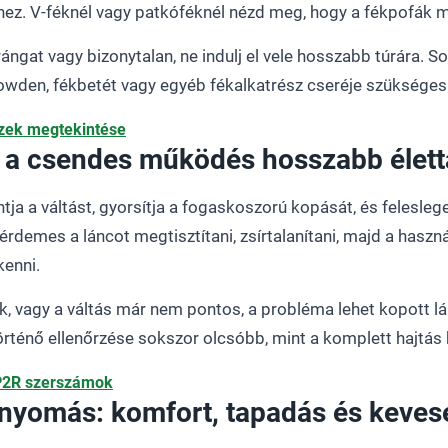
hez. V-féknél vagy patkóféknél nézd meg, hogy a fékpofák me
 rángat vagy bizonytalan, ne indulj el vele hosszabb túrára. S
bowden, fékbetét vagy egyéb fékalkatrész cseréje szükséges
szek megtekintése
: a csendes működés hosszabb élett
tja a váltást, gyorsítja a fogaskoszorú kopását, és feleslege
rdemes a láncot megtisztítani, zsírtalanítani, majd a hasz
kenni.
rik, vagy a váltás már nem pontos, a probléma lehet kopott 
történő ellenőrzése sokszor olcsóbb, mint a komplett hajtás 
P2R szerszámok
nyomás: komfort, tapadás és keves