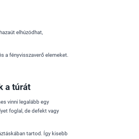
 hazaút elhúzódhat,
 és a fényvisszaverő elemeket.
 a túrát
es vinni legalább egy
et foglal, de defekt vagy
ztáskában tartod. Így kisebb