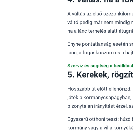
A váltás az első szezonkilom
váltó pedig már nem mindig re
ha a lánc terhelés alatt átugri
Enyhe pontatlanság esetén so
lánc, a fogaskoszorú és a hajtá
Szerviz és segítség a beállítá
5. Kerekek, rögzí
Hosszabb út előtt ellenőrizd,
játék a kormánycsapágyban,
bizonytalan irányítást érzel,
Egyszerű otthoni teszt: húzd
kormány vagy a villa környéké