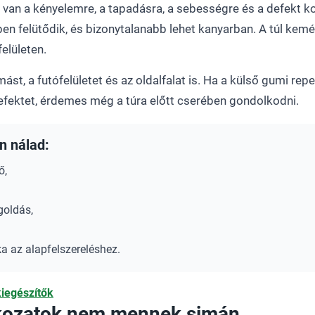
an a kényelemre, a tapadásra, a sebességre és a defekt ko
n felütődik, és bizonytalanabb lehet kanyarban. A túl kemé
elületen.
mást, a futófelületet és az oldalfalat is. Ha a külső gumi rep
fektet, érdemes még a túra előtt cserében gondolkodni.
n nálad:
ő,
oldás,
a az alapfelszereléshez.
iegészítők
fokozatok nem mennek simán