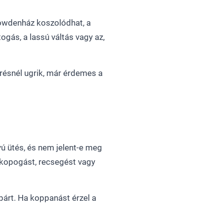
bowdenház koszolódhat, a
ogás, a lassú váltás vagy az,
erésnél ugrik, már érdemes a
yú ütés, és nem jelent-e meg
kopogást, recsegést vagy
párt. Ha koppanást érzel a