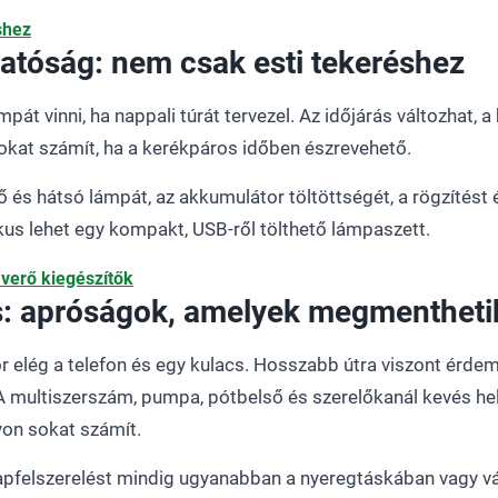
shez
hatóság: nem csak esti tekeréshez
t vinni, ha nappali túrát tervezel. Az időjárás változhat, a
okat számít, ha a kerékpáros időben észrevehető.
lső és hátsó lámpát, az akkumulátor töltöttségét, a rögzítést
us lehet egy kompakt, USB-ről tölthető lámpaszett.
verő kiegészítők
s: apróságok, amelyek megmenthetik
r elég a telefon és egy kulacs. Hosszabb útra viszont érdem
 multiszerszám, pumpa, pótbelső és szerelőkanál kevés hely
yon sokat számít.
apfelszerelést mindig ugyanabban a nyeregtáskában vagy vá