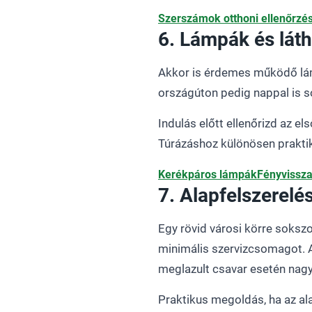
Szerszámok otthoni ellenőrzé
6. Lámpák és lát
Akkor is érdemes működő lámpá
országúton pedig nappal is s
Indulás előtt ellenőrizd az e
Túrázáshoz különösen praktik
Kerékpáros lámpák
Fényvissza
7. Alapfelszerelé
Egy rövid városi körre sokszo
minimális szervizcsomagot. A
meglazult csavar esetén nag
Praktikus megoldás, ha az al