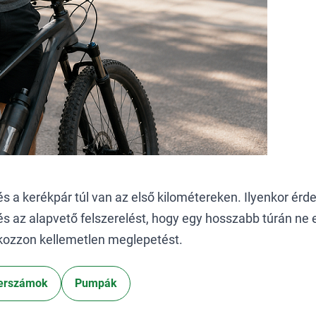
és a kerékpár túl van az első kilométereken. Ilyenkor érd
 és az alapvető felszerelést, hogy egy hosszabb túrán ne 
 okozzon kellemetlen meglepetést.
erszámok
Pumpák