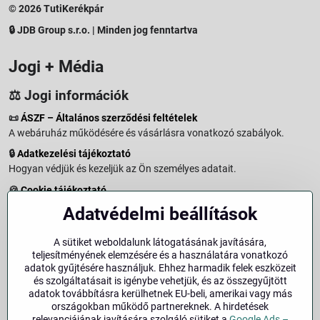
© 2026 TutiKerékpár
🔒 JDB Group s.r.o. | Minden jog fenntartva
Jogi + Média
⚖️ Jogi információk
📜
ÁSZF – Általános szerződési feltételek
A webáruház működésére és vásárlásra vonatkozó szabályok.
🔒
Adatkezelési tájékoztató
Hogyan védjük és kezeljük az Ön személyes adatait.
🍪
Cookie tájékoztató
A weboldalon használt sütikről és adatkezelésről.
Adatvédelmi beállítások
↩️
Elállási jog – 14 napos visszaküldés
Vásárlástól való elállás menete és feltételei.
A sütiket weboldalunk látogatásának javítására,
teljesítményének elemzésére és a használatára vonatkozó
↩️
Elállás a szerződéstől
adatok gyűjtésére használjuk. Ehhez harmadik felek eszközeit
és szolgáltatásait is igénybe vehetjük, és az összegyűjtött
🏢
Impresszum
adatok továbbításra kerülhetnek EU-beli, amerikai vagy más
Üzemeltetői adatok és jogi tudnivalók.
országokban működő partnereknek. A hirdetések
relevanciájának javítására szolgáló sütiket a
Google Ads –