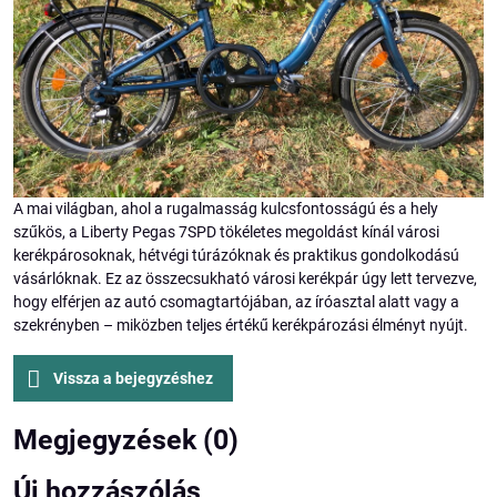
A mai világban, ahol a rugalmasság kulcsfontosságú és a hely
szűkös, a Liberty Pegas 7SPD tökéletes megoldást kínál városi
kerékpárosoknak, hétvégi túrázóknak és praktikus gondolkodású
vásárlóknak. Ez az összecsukható városi kerékpár úgy lett tervezve,
hogy elférjen az autó csomagtartójában, az íróasztal alatt vagy a
szekrényben – miközben teljes értékű kerékpározási élményt nyújt.
Vissza a bejegyzéshez
Megjegyzések (0)
Új hozzászólás