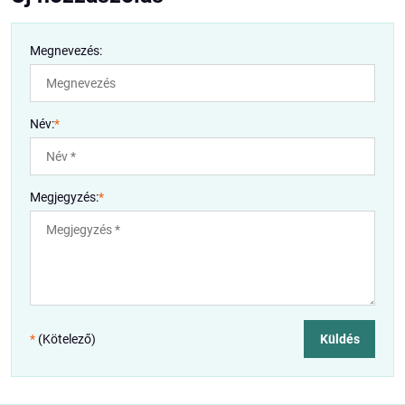
Megnevezés:
Név:
*
Megjegyzés:
*
*
(Kötelező)
Küldés