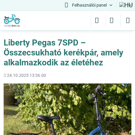
Felhasználói panel
Liberty Pegas 7SPD –
Összecsukható kerékpár, amely
alkalmazkodik az életéhez
Hozááadott
24.10.2025 13:36.00