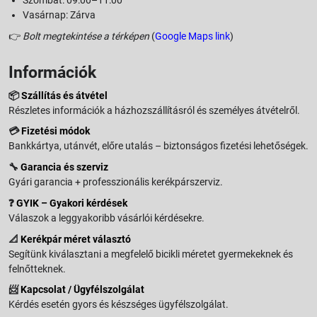
Szombat: 09:00–11:00
Vasárnap: Zárva
👉
Bolt megtekintése a térképen
(
Google Maps link
)
Információk
📦
Szállítás és átvétel
Részletes információk a házhozszállításról és személyes átvételről.
💳
Fizetési módok
Bankkártya, utánvét, előre utalás – biztonságos fizetési lehetőségek.
🔧
Garancia és szerviz
Gyári garancia + professzionális kerékpárszerviz.
❓
GYIK – Gyakori kérdések
Válaszok a leggyakoribb vásárlói kérdésekre.
📐
Kerékpár méret választó
Segítünk kiválasztani a megfelelő bicikli méretet gyermekeknek és
felnőtteknek.
📨
Kapcsolat / Ügyfélszolgálat
Kérdés esetén gyors és készséges ügyfélszolgálat.