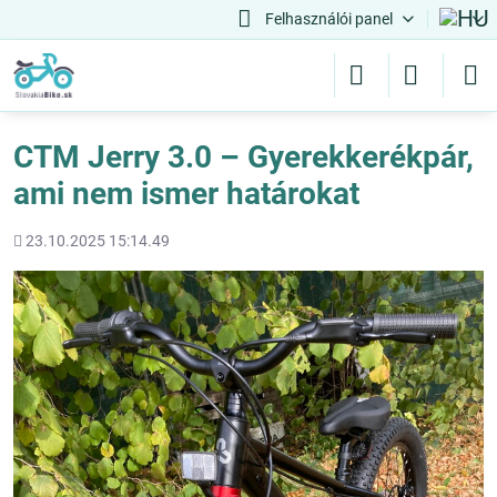
Felhasználói panel
CTM Jerry 3.0 – Gyerekkerékpár,
ami nem ismer határokat
Hozááadott
23.10.2025 15:14.49