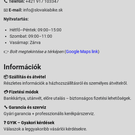
📞
Telefon:
+421 917 103347
📧
E-mail:
info@slovakiabike.sk
Nyitvatartás:
Hétfő–Péntek: 09:00–15:00
Szombat: 09:00–11:00
Vasárnap: Zárva
👉
Bolt megtekintése a térképen
(
Google Maps link
)
Információk
📦
Szállítás és átvétel
Részletes információk a házhozszállításról és személyes átvételről.
💳
Fizetési módok
Bankkártya, utánvét, előre utalás – biztonságos fizetési lehetőségek.
🔧
Garancia és szerviz
Gyári garancia + professzionális kerékpárszerviz.
❓
GYIK – Gyakori kérdések
Válaszok a leggyakoribb vásárlói kérdésekre.