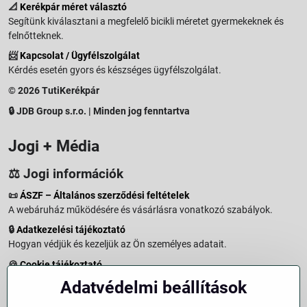
📐
Kerékpár méret választó
Segítünk kiválasztani a megfelelő bicikli méretet gyermekeknek és
felnőtteknek.
📨
Kapcsolat / Ügyfélszolgálat
Kérdés esetén gyors és készséges ügyfélszolgálat.
© 2026 TutiKerékpár
🔒 JDB Group s.r.o. | Minden jog fenntartva
Jogi + Média
⚖️ Jogi információk
📜
ÁSZF – Általános szerződési feltételek
A webáruház működésére és vásárlásra vonatkozó szabályok.
🔒
Adatkezelési tájékoztató
Hogyan védjük és kezeljük az Ön személyes adatait.
🍪
Cookie tájékoztató
A weboldalon használt sütikről és adatkezelésről.
Adatvédelmi beállítások
↩️
Elállási jog – 14 napos visszaküldés