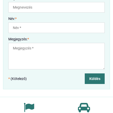
Név:
*
Megjegyzés:
*
*
(Kötelező)
Küldés