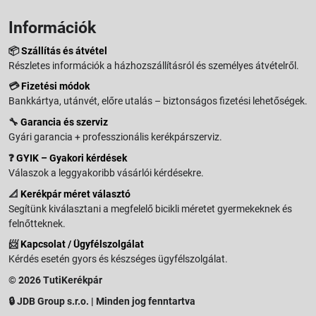
Információk
📦
Szállítás és átvétel
Részletes információk a házhozszállításról és személyes átvételről.
💳
Fizetési módok
Bankkártya, utánvét, előre utalás – biztonságos fizetési lehetőségek.
🔧
Garancia és szerviz
Gyári garancia + professzionális kerékpárszerviz.
❓
GYIK – Gyakori kérdések
Válaszok a leggyakoribb vásárlói kérdésekre.
📐
Kerékpár méret választó
Segítünk kiválasztani a megfelelő bicikli méretet gyermekeknek és
felnőtteknek.
📨
Kapcsolat / Ügyfélszolgálat
Kérdés esetén gyors és készséges ügyfélszolgálat.
© 2026 TutiKerékpár
🔒 JDB Group s.r.o. | Minden jog fenntartva