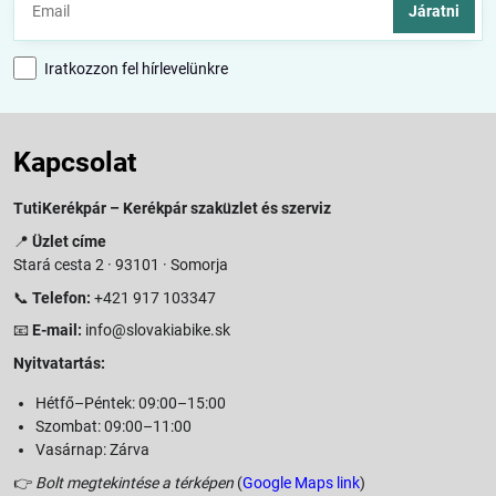
Járatni
Iratkozzon fel hírlevelünkre
Kapcsolat
TutiKerékpár – Kerékpár szaküzlet és szerviz
📍
Üzlet címe
Stará cesta 2 · 93101 · Somorja
📞
Telefon:
+421 917 103347
📧
E-mail:
info@slovakiabike.sk
Nyitvatartás:
Hétfő–Péntek: 09:00–15:00
Szombat: 09:00–11:00
Vasárnap: Zárva
👉
Bolt megtekintése a térképen
(
Google Maps link
)