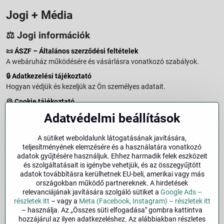
Jogi + Média
⚖️ Jogi információk
📜
ÁSZF – Általános szerződési feltételek
A webáruház működésére és vásárlásra vonatkozó szabályok.
🔒
Adatkezelési tájékoztató
Hogyan védjük és kezeljük az Ön személyes adatait.
🍪
Cookie tájékoztató
A weboldalon használt sütikről és adatkezelésről.
Adatvédelmi beállítások
↩️
Elállási jog – 14 napos visszaküldés
Vásárlástól való elállás menete és feltételei.
A sütiket weboldalunk látogatásának javítására,
teljesítményének elemzésére és a használatára vonatkozó
↩️
Elállás a szerződéstől
adatok gyűjtésére használjuk. Ehhez harmadik felek eszközeit
és szolgáltatásait is igénybe vehetjük, és az összegyűjtött
🏢
Impresszum
adatok továbbításra kerülhetnek EU-beli, amerikai vagy más
Üzemeltetői adatok és jogi tudnivalók.
országokban működő partnereknek. A hirdetések
relevanciájának javítására szolgáló sütiket a
Google Ads –
🔐
Biztonság
részletek itt
– vagy a
Meta (Facebook, Instagram) – részletek itt
– használja. Az „Összes süti elfogadása" gombra kattintva
hozzájárul az ilyen adatkezeléshez. Az alábbiakban részletes
Facebook
Instagram