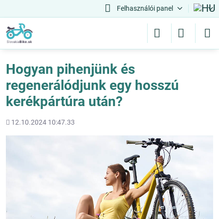
Felhasználói panel
Hogyan pihenjünk és
regenerálódjunk egy hosszú
kerékpártúra után?
Hozááadott
12.10.2024 10:47.33