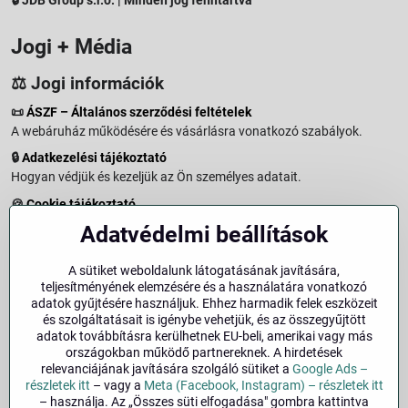
Jogi + Média
⚖️ Jogi információk
📜
ÁSZF – Általános szerződési feltételek
A webáruház működésére és vásárlásra vonatkozó szabályok.
🔒
Adatkezelési tájékoztató
Hogyan védjük és kezeljük az Ön személyes adatait.
🍪
Cookie tájékoztató
A weboldalon használt sütikről és adatkezelésről.
Adatvédelmi beállítások
↩️
Elállási jog – 14 napos visszaküldés
Vásárlástól való elállás menete és feltételei.
A sütiket weboldalunk látogatásának javítására,
teljesítményének elemzésére és a használatára vonatkozó
↩️
Elállás a szerződéstől
adatok gyűjtésére használjuk. Ehhez harmadik felek eszközeit
és szolgáltatásait is igénybe vehetjük, és az összegyűjtött
🏢
Impresszum
adatok továbbításra kerülhetnek EU-beli, amerikai vagy más
Üzemeltetői adatok és jogi tudnivalók.
országokban működő partnereknek. A hirdetések
relevanciájának javítására szolgáló sütiket a
Google Ads –
🔐
Biztonság
részletek itt
– vagy a
Meta (Facebook, Instagram) – részletek itt
– használja. Az „Összes süti elfogadása" gombra kattintva