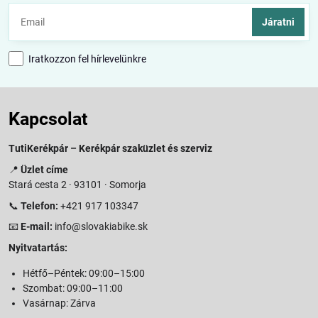
Járatni
Iratkozzon fel hírlevelünkre
Kapcsolat
TutiKerékpár – Kerékpár szaküzlet és szerviz
📍
Üzlet címe
Stará cesta 2 · 93101 · Somorja
📞
Telefon:
+421 917 103347
📧
E-mail:
info@slovakiabike.sk
Nyitvatartás:
Hétfő–Péntek: 09:00–15:00
Szombat: 09:00–11:00
Vasárnap: Zárva