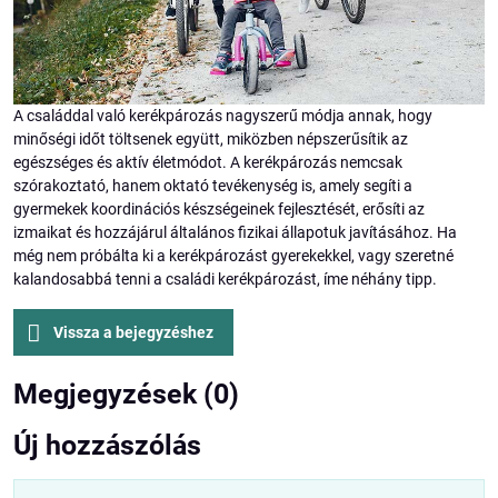
A családdal való kerékpározás nagyszerű módja annak, hogy
minőségi időt töltsenek együtt, miközben népszerűsítik az
egészséges és aktív életmódot. A kerékpározás nemcsak
szórakoztató, hanem oktató tevékenység is, amely segíti a
gyermekek koordinációs készségeinek fejlesztését, erősíti az
izmaikat és hozzájárul általános fizikai állapotuk javításához. Ha
még nem próbálta ki a kerékpározást gyerekekkel, vagy szeretné
kalandosabbá tenni a családi kerékpározást, íme néhány tipp.
Vissza a bejegyzéshez
Megjegyzések (0)
Új hozzászólás