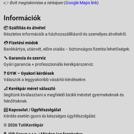
👉
Bolt megtekintése a térképen
(
Google Maps link
)
Információk
📦
Szállítás és átvétel
Részletes információk a házhozszállításról és személyes átvételről.
💳
Fizetési módok
Bankkártya, utánvét, előre utalás – biztonságos fizetési lehetőségek.
🔧
Garancia és szerviz
Gyári garancia + professzionális kerékpárszerviz.
❓
GYIK – Gyakori kérdések
Válaszok a leggyakoribb vásárlói kérdésekre.
📐
Kerékpár méret választó
Segítünk kiválasztani a megfelelő bicikli méretet gyermekeknek és
felnőtteknek.
📨
Kapcsolat / Ügyfélszolgálat
Kérdés esetén gyors és készséges ügyfélszolgálat.
© 2026 TutiKerékpár
🔒 JDB Group s.r.o. | Minden jog fenntartva