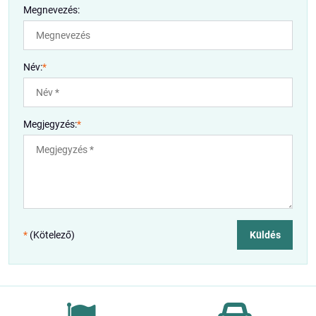
Megnevezés:
Név:
*
Megjegyzés:
*
*
(Kötelező)
Küldés