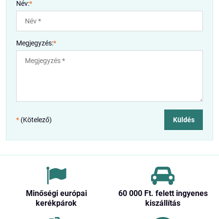
Név:
*
Megjegyzés:
*
*
(Kötelező)
Küldés
Minőségi európai
60 000 Ft​. felett ingyenes
kerékpárok
kiszállítás