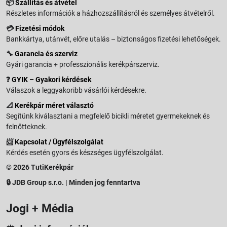
📦
Szállítás és átvétel
Részletes információk a házhozszállításról és személyes átvételről.
💳
Fizetési módok
Bankkártya, utánvét, előre utalás – biztonságos fizetési lehetőségek.
🔧
Garancia és szerviz
Gyári garancia + professzionális kerékpárszerviz.
❓
GYIK – Gyakori kérdések
Válaszok a leggyakoribb vásárlói kérdésekre.
📐
Kerékpár méret választó
Segítünk kiválasztani a megfelelő bicikli méretet gyermekeknek és
felnőtteknek.
📨
Kapcsolat / Ügyfélszolgálat
Kérdés esetén gyors és készséges ügyfélszolgálat.
© 2026 TutiKerékpár
🔒 JDB Group s.r.o. | Minden jog fenntartva
Jogi + Média