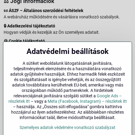
⚖️ Jogi információk
📜
ÁSZF – Általános szerződési feltételek
A webáruház működésére és vásárlásra vonatkozó szabályok.
🔒
Adatkezelési tájékoztató
Hogyan védjük és kezeljük az Ön személyes adatait.
🍪
Cookie tájékoztató
A weboldalon használt sütikről és adatkezelésről.
Adatvédelmi beállítások
↩️
Elállási jog – 14 napos visszaküldés
Vásárlástól való elállás menete és feltételei.
A sütiket weboldalunk látogatásának javítására,
teljesítményének elemzésére és a használatára vonatkozó
↩️
Elállás a szerződéstől
adatok gyűjtésére használjuk. Ehhez harmadik felek eszközeit
és szolgáltatásait is igénybe vehetjük, és az összegyűjtött
🏢
Impresszum
adatok továbbításra kerülhetnek EU-beli, amerikai vagy más
Üzemeltetői adatok és jogi tudnivalók.
országokban működő partnereknek. A hirdetések
relevanciájának javítására szolgáló sütiket a
Google Ads –
🔐
Biztonság
részletek itt
– vagy a
Meta (Facebook, Instagram) – részletek itt
– használja. Az „Összes süti elfogadása" gombra kattintva
hozzájárul az ilyen adatkezeléshez. Az alábbiakban részletes
Facebook
Instagram
információkat talál, illetve módosíthatja beállításait.
Személyes adatok védelmére vonatkozó szabályzat
©
2026
Szerzői jog