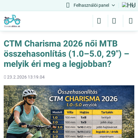
Felhasználói panel
CTM Charisma 2026 női MTB
összehasonlítás (1.0–5.0, 29") –
melyik éri meg a legjobban?
Hozááadott
23.2.2026 13:19.04