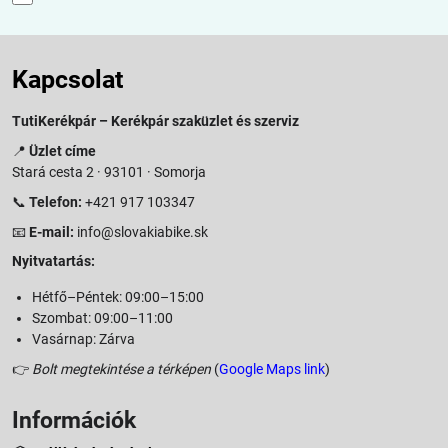
Kapcsolat
TutiKerékpár – Kerékpár szaküzlet és szerviz
📍
Üzlet címe
Stará cesta 2 · 93101 · Somorja
📞
Telefon:
+421 917 103347
📧
E-mail:
info@slovakiabike.sk
Nyitvatartás:
Hétfő–Péntek: 09:00–15:00
Szombat: 09:00–11:00
Vasárnap: Zárva
👉
Bolt megtekintése a térképen
(
Google Maps link
)
Információk