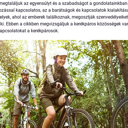
 megtaláljuk az egyensúlyt és a szabadságot a gondolatainkban
zással kapcsolatos, az a barátságok és kapcsolatok kialakítás
lyek, ahol az emberek találkoznak, megosztják szenvedélyeiket 
 ki. Ebben a cikkben megvizsgáljuk a kerékpáros közösségek var
kapcsolatokat a kerékpárosok.