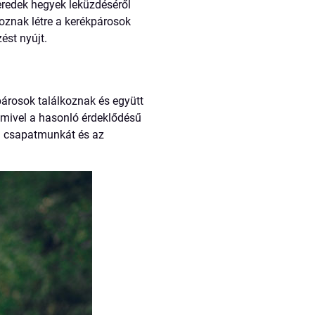
eredek hegyek leküzdéséről
hoznak létre a kerékpárosok
ést nyújt.
árosok találkoznak és együtt
, mivel a hasonló érdeklődésű
a csapatmunkát és az