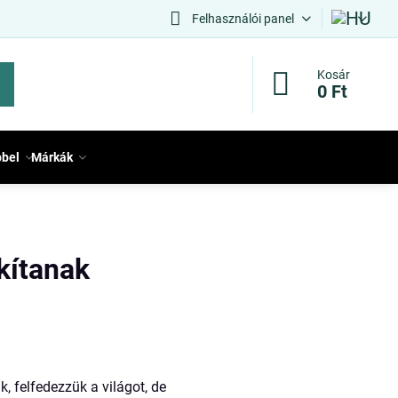
Felhasználói panel
Kosár
0 Ft
bbel
Márkák
kítanak
 felfedezzük a világot, de