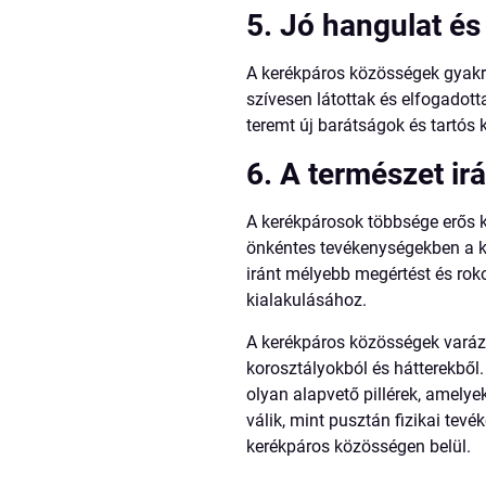
5. Jó hangulat és
A kerékpáros közösségek gyakra
szívesen látottak és elfogadott
teremt új barátságok és tartós 
6. A természet ir
A kerékpárosok többsége erős k
önkéntes tevékenységekben a k
iránt mélyebb megértést és rok
kialakulásához.
A kerékpáros közösségek varázs
korosztályokból és hátterekből
olyan alapvető pillérek, amely
válik, mint pusztán fizikai te
kerékpáros közösségen belül.