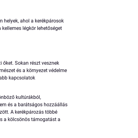
n helyek, ahol a kerékpárosok
a kellemes légkör lehetőséget
i őket. Sokan részt vesznek
rmészet és a környezet védelme
sabb kapcsolatok
önböző kultúrákból,
llem és a barátságos hozzáállás
zött. A kerékpározás többé
és a kölcsönös támogatást a