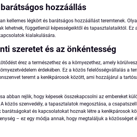
 barátságos hozzáállás
n kellemes légkört és barátságos hozzáállást teremtenek. Olya
ak lehetnek, függetlenül képességeiktől és tapasztalataiktól. Ez 
kapcsolatok kialakulására.
ánti szeretet és az önkéntesség
ötődést érez a természethez és a környezethez, amely körülvesz
örnyezetvédelem érdekében. Ez a közös felelősségvállalás a te
onszenvet teremt a kerékpárosok között, ami hozzájárul a tartó
a abban rejlik, hogy képesek összekapcsolni az embereket kül
. A közös szenvedély, a tapasztalatok megosztása, a csapatsze
ek barátságokat és kapcsolatokat hoznak létre a kerékpárosok kö
vékenység – ez egy módja annak, hogy megtaláljuk a közösséget 