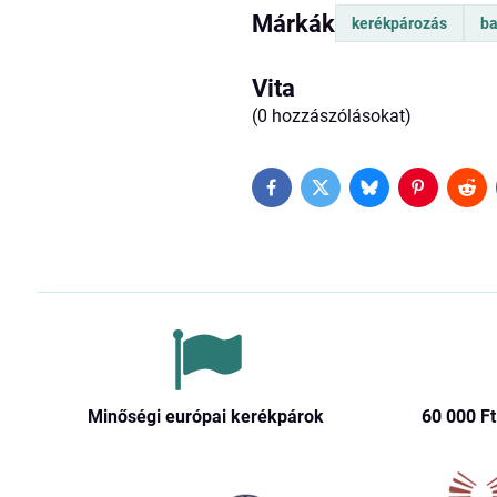
Márkák
kerékpározás
ba
Vita
(0 hozzászólásokat)
Facebook
Twitter
Bluesky
Pinterest
Red
Minőségi európai kerékpárok
60 000 Ft​