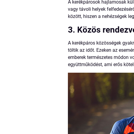
A kerékpárosok hajlamosak kül
vagy távoli helyek felfedezésér
között, hiszen a nehézségek le
3. Közös rendezv
A kerékpáros közösségek gyakra
töltik az időt. Ezeken az esemé
emberek természetes módon von
együttműködést, ami erős kötelé