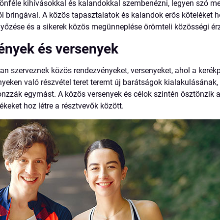
önféle kihívásokkal és kalandokkal szembenézni, legyen szó m
ől bringával. A közös tapasztalatok és kalandok erős köteléket 
győzése és a sikerek közös megünneplése örömteli közösségi érz
ények és versenyek
n szerveznek közös rendezvényeket, versenyeket, ahol a kerékp
nyeken való részvétel teret teremt új barátságok kialakulásának
zzák egymást. A közös versenyek és célok szintén ösztönzik 
keket hoz létre a résztvevők között.