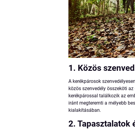
1. Közös szenve
A kerékpárosok szenvedélyesen r
közös szenvedély összeköti az
kerékpárossal találkozik az emb
iránt megteremti a mélyebb bes
kialakításában.
2. Tapasztalatok 