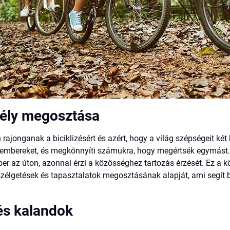
dély megosztása
ajonganak a biciklizésért és azért, hogy a világ szépségeit két 
 embereket, és megkönnyíti számukra, hogy megértsék egymást
er az úton, azonnal érzi a közösséghez tartozás érzését. Ez a k
zélgetések és tapasztalatok megosztásának alapját, ami segít 
és kalandok