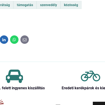
rátság
támogatás
szenvedély
közösség
dit
LinkedIn
WhatsApp
E-
mail
. felett ingyenes kiszállítás
Eredeti kerékpárok és ki