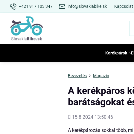
+421 917 103 347
info@slovakiabike.sk
Kapcsolat
Kerékpárok
E
Bevezetés
Magazin
A kerékpáros k
barátságokat é
Hozááadott
15.8.2024 13:50.46
A kerékpározás sokkal több, mi