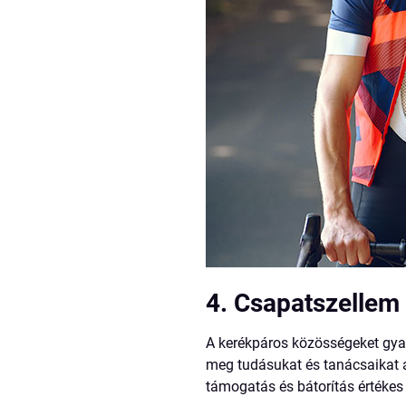
4. Csapatszellem
A kerékpáros közösségeket gyak
meg tudásukat és tanácsaikat a
támogatás és bátorítás értékes