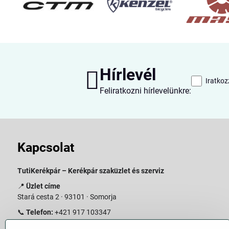
Hírlevél
Iratkoz
Feliratkozni hírlevelünkre:
Kapcsolat
TutiKerékpár – Kerékpár szaküzlet és szerviz
📍
Üzlet címe
Stará cesta 2 · 93101 · Somorja
📞
Telefon:
+421 917 103347
📧
E-mail:
info@slovakiabike.sk