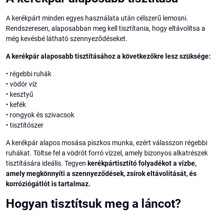
A kerékpárt minden egyes használata után célszerű lemosni.
Rendszeresen, alaposabban meg kell tisztítania, hogy eltávolítsa a
még kevésbé látható szennyeződéseket.
A kerékpár alaposabb tisztításához a következőkre lesz szüksége:
• régebbi ruhák
• vödör víz
• kesztyű
• kefék
• rongyok és szivacsok
• tisztítószer
A kerékpár alapos mosása piszkos munka, ezért válasszon régebbi
ruhákat. Töltse fel a vödröt forró vízzel, amely bizonyos alkatrészek
tisztítására ideális. Tegyen
kerékpártisztító folyadékot a vízbe,
amely megkönnyíti a szennyeződések, zsírok eltávolítását, és
korróziógátlót is tartalmaz.
Hogyan tisztítsuk meg a láncot?