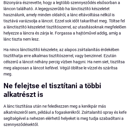
Bizonyára észrevette, hogy a legtöbb szennyeződés elsősorban a
láncon található. A legegyszerűbb ha lánctisztító készeletet
használunk, amely minden oldalról, a lánc eltávolítása nélkül is
tisztává varázsolja a láncot. Ezzel sok időt takaríthat meg. Töltse fel
a lánctisztító készeletet tisztítószerrel, az utasításoknak megfelelően
helyezze a láncra és zárja le. Forgassa a hajtóművel addig, amíg a
lánc tiszta nem lesz.
Ha nincs lánctisztító készelete, az alapos zsírtalanítás érdekében
tisztíthatja erre alkalmas tisztítószerrel, vagy benzinnel. Ezután
célszerű a láncot néhány percig vízben hagyni. Ha nem siet, tisztítsa
meg alaposan a láncot kefével. Végül öblítse le vízzel és szárítsa
meg.
Ne felejtse el tisztítani a többi
alkatrészt is
A lánc tisztítása után ne feledkezzen meg a kerékpár más
alkatrészeiről sem, például a fogaskerékről. Zsírtalanító spray és kefe
segítségével a nehezen elérhető helyeket is meg tudja szabadítani a
szennyeződésektől.