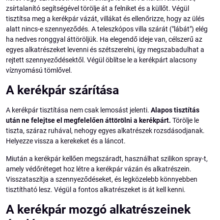
zsírtalanító segítségével törölje át a felniket és a küllőt. Végül
tisztítsa meg a kerékpár vázát, villákat és ellenőrizze, hogy az ülés
alatt nincs-e szennyeződés. A teleszkópos villa szárát ("lábát") elég
ha nedves ronggyal áttöröljük. Ha elegendő ideje van, célszerű az
egyes alkatrészeket levenni és szétszerelni, így megszabadulhat a
rejtett szennyeződésektől. Végül öblítse le a kerékpárt alacsony
víznyomású tömlővel.
A kerékpár szárítása
A kerékpár tisztítása nem csak lemosást jelenti.
Alapos tisztítás
után ne felejtse el megfelelően áttörölni a kerékpárt.
Törölje le
tiszta, száraz ruhával, nehogy egyes alkatrészek rozsdásodjanak.
Helyezze vissza a kerekeket és a láncot.
Miután a kerékpár kellően megszáradt, használhat szilikon spray-t,
amely védőréteget hoz létre a kerékpár vázán és alkatrészein.
Visszataszítja a szennyeződéseket, és legközelebb könnyebben
tisztítható lesz. Végül a fontos alkatrészeket is át kell kenni.
A kerékpár mozgó alkatrészeinek