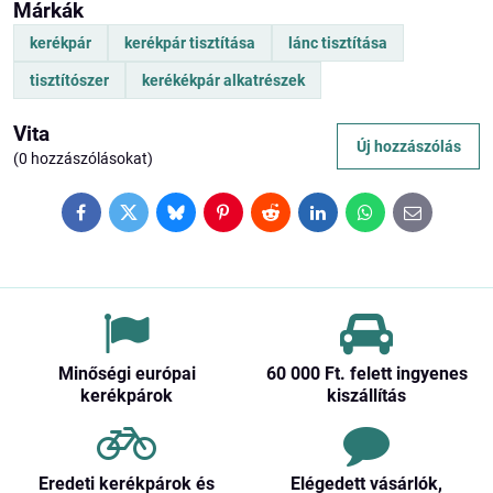
Márkák
kerékpár
kerékpár tisztítása
lánc tisztítása
tisztítószer
kerékékpár alkatrészek
Vita
Új hozzászólás
(0 hozzászólásokat)
Facebook
Twitter
Bluesky
Pinterest
Reddit
LinkedIn
WhatsApp
E-
mail
Minőségi európai
60 000 Ft​. felett ingyenes
kerékpárok
kiszállítás
Eredeti kerékpárok és
Elégedett vásárlók,