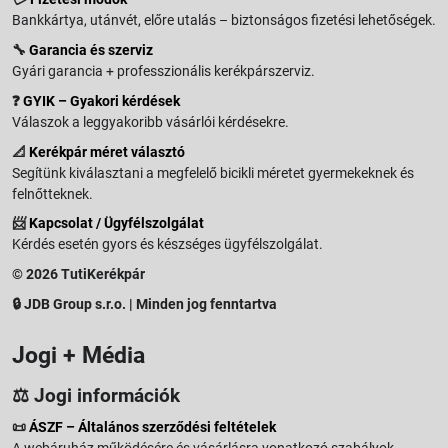
Bankkártya, utánvét, előre utalás – biztonságos fizetési lehetőségek.
🔧
Garancia és szerviz
Gyári garancia + professzionális kerékpárszerviz.
❓
GYIK – Gyakori kérdések
Válaszok a leggyakoribb vásárlói kérdésekre.
📐
Kerékpár méret választó
Segítünk kiválasztani a megfelelő bicikli méretet gyermekeknek és
felnőtteknek.
📨
Kapcsolat / Ügyfélszolgálat
Kérdés esetén gyors és készséges ügyfélszolgálat.
© 2026 TutiKerékpár
🔒 JDB Group s.r.o. | Minden jog fenntartva
Jogi + Média
⚖️ Jogi információk
📜
ÁSZF – Általános szerződési feltételek
A webáruház működésére és vásárlásra vonatkozó szabályok.