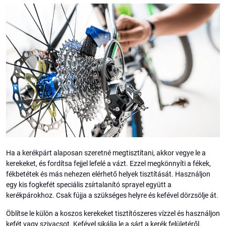
Ha a kerékpárt alaposan szeretné megtisztítani, akkor vegye le a
kerekeket, és fordítsa fejjel lefelé a vázt. Ezzel megkönnyíti a fékek,
fékbetétek és más nehezen elérhető helyek tisztítását. Használjon
egy kis fogkefét speciális zsírtalanító sprayel együtt a
kerékpárokhoz. Csak fújja a szükséges helyre és kefével dörzsölje át.
Öblítse le külön a koszos kerekeket tisztítószeres vízzel és használjon
kefét vagy szivacsot. Kefével sikálja le a sárt a kerék felületéről,