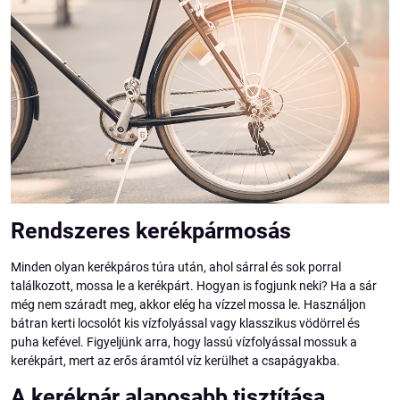
Rendszeres kerékpármosás
Minden olyan kerékpáros túra után, ahol sárral és sok porral
találkozott, mossa le a kerékpárt. Hogyan is fogjunk neki? Ha a sár
még nem száradt meg, akkor elég ha vízzel mossa le. Használjon
bátran kerti locsolót kis vízfolyással vagy klasszikus vödörrel és
puha kefével. Figyeljünk arra, hogy lassú vízfolyással mossuk a
kerékpárt, mert az erős áramtól víz kerülhet a csapágyakba.
A kerékpár alaposabb tisztítása