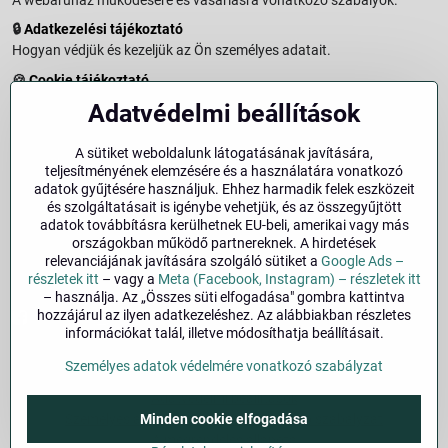
🔒
Adatkezelési tájékoztató
Hogyan védjük és kezeljük az Ön személyes adatait.
🍪
Cookie tájékoztató
A weboldalon használt sütikről és adatkezelésről.
Adatvédelmi beállítások
↩️
Elállási jog – 14 napos visszaküldés
Vásárlástól való elállás menete és feltételei.
A sütiket weboldalunk látogatásának javítására,
teljesítményének elemzésére és a használatára vonatkozó
↩️
Elállás a szerződéstől
adatok gyűjtésére használjuk. Ehhez harmadik felek eszközeit
és szolgáltatásait is igénybe vehetjük, és az összegyűjtött
🏢
Impresszum
adatok továbbításra kerülhetnek EU-beli, amerikai vagy más
Üzemeltetői adatok és jogi tudnivalók.
országokban működő partnereknek. A hirdetések
relevanciájának javítására szolgáló sütiket a
Google Ads –
🔐
Biztonság
részletek itt
– vagy a
Meta (Facebook, Instagram) – részletek itt
– használja. Az „Összes süti elfogadása" gombra kattintva
hozzájárul az ilyen adatkezeléshez. Az alábbiakban részletes
Facebook
Instagram
információkat talál, illetve módosíthatja beállításait.
Személyes adatok védelmére vonatkozó szabályzat
©
2026
Szerzői jog
Adatvédelmi beállítások
Minden cookie elfogadása
Személyes adatok védelmére vonatkozó szabályzat
A megrendelés állapota