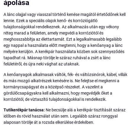
ápolása
A lánc olajjal vagy viasszal történő kenése magától értetődőnek kell
lennie. Ezek a speciális olajok kenő- és korróziógátló
tulajdonságokkal rendelkeznek. Az alkalmazás után egy vékony
réteg marad a felületen, amely megvédi a korróziótól és
meghosszabbítja az élettartamát. Ezt a legalkalmasabb legalább
egy nappal a használata előtt megtenni, hogy a kenőanyag a lánc
mélyére kerüljön. A kerékpár használata közben sok szennyeződés
tapadhat rá. Másnap törölje le száraz ruhával a zsírt a lánc
felületéről, és újra neki vághat az utaknak.
A kenőanyagok alkalmasak váltók, fék- és váltózsinórok, kábel, villák
és más mozgó alkatrészek kenésére is. Ne felejtse el megkenni a
kormánycsapágyat és a középső részeket. A vazelint a
gördülőcsapágyakra kell alkalmazni, hogy megvédjék őket a
korróziótól, de víztaszító tulajdonságokkal is rendelkezik.
Tutikerékpár tanácsa:
Ne becsülje alá a kerékpár tisztítását száraz
időben és rövid használat után sem. Legalább száraz ronggyal
alaposan törölje át a rozsda elkerülése érdekében.