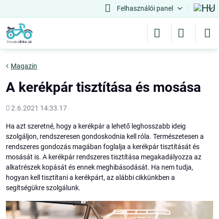
Felhasználói panel
Magazin
A kerékpár tisztítása és mosása
Hozááadott
2.6.2021 14:33.17
Ha azt szeretné, hogy a kerékpár a lehető leghosszabb ideig
szolgáljon, rendszeresen gondoskodnia kell róla. Természetesen a
rendszeres gondozás magában foglalja a kerékpár tisztítását és
mosását is. A kerékpár rendszeres tisztítása megakadályozza az
alkatrészek kopását és ennek meghibásodását. Ha nem tudja,
hogyan kell tisztítani a kerékpárt, az alábbi cikkünkben a
segítségükre szolgálunk.