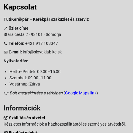
Kapcsolat
TutiKerékpár – Kerékpár szaküzlet és szerviz
📍
Üzlet címe
Stará cesta 2 · 93101 · Somorja
📞
Telefon:
+421 917 103347
📧
E-mail:
info@slovakiabike.sk
Nyitvatartás:
Hétfő–Péntek: 09:00–15:00
Szombat: 09:00–11:00
Vasárnap: Zárva
👉
Bolt megtekintése a térképen
(
Google Maps link
)
Információk
📦
Szállítás és átvétel
Részletes információk a házhozszállításról és személyes átvételről.
💳
Fizetési módok