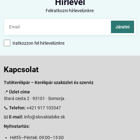
Hírlevél
Feliratkozni hírlevelünkre:
Járatni
Iratkozzon fel hírlevelünkre
Kapcsolat
TutiKerékpár – Kerékpár szaküzlet és szerviz
📍
Üzlet címe
Stará cesta 2 · 93101 · Somorja
📞
Telefon:
+421 917 103347
📧
E-mail:
info@slovakiabike.sk
Nyitvatartás:
Hétfő–Péntek: 09:00–15:00