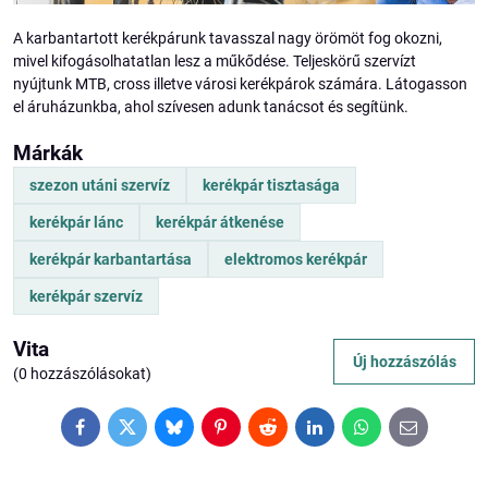
A karbantartott kerékpárunk tavasszal nagy örömöt fog okozni,
mivel kifogásolhatatlan lesz a műkődése. Teljeskörű szervízt
nyújtunk MTB, cross illetve városi kerékpárok számára. Látogasson
el áruházunkba, ahol szívesen adunk tanácsot és segítünk.
Márkák
szezon utáni szervíz
kerékpár tisztasága
kerékpár lánc
kerékpár átkenése
kerékpár karbantartása
elektromos kerékpár
kerékpár szervíz
Vita
Új hozzászólás
(0 hozzászólásokat)
Facebook
Twitter
Bluesky
Pinterest
Reddit
LinkedIn
WhatsApp
E-
mail