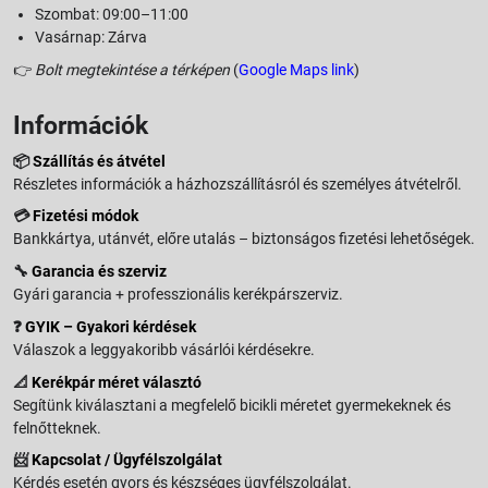
Szombat: 09:00–11:00
Vasárnap: Zárva
👉
Bolt megtekintése a térképen
(
Google Maps link
)
Információk
📦
Szállítás és átvétel
Részletes információk a házhozszállításról és személyes átvételről.
💳
Fizetési módok
Bankkártya, utánvét, előre utalás – biztonságos fizetési lehetőségek.
🔧
Garancia és szerviz
Gyári garancia + professzionális kerékpárszerviz.
❓
GYIK – Gyakori kérdések
Válaszok a leggyakoribb vásárlói kérdésekre.
📐
Kerékpár méret választó
Segítünk kiválasztani a megfelelő bicikli méretet gyermekeknek és
felnőtteknek.
📨
Kapcsolat / Ügyfélszolgálat
Kérdés esetén gyors és készséges ügyfélszolgálat.