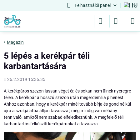
Felhasználói panel
Magazin
5 lépés a kerékpár téli
karbantartására
Hozááadott
26.2.2019 15:36.35
A kerékpáros szezon lassan véget ér, és sokan nem ülnek nyeregre
télen. A kerékpár a hosszú szezon után megérdemli a pihenést.
Ahhoz azonban, hogy a kerékpár minél tovább bírja és gond nélkül
újra a szolgálatba álljon tavasszal, még mindig van néhány
tennivaló, amikről nem szabad elfeledkeznünk. A megfelelő téli
karbantartás felkészíti kerékpárunkat a tavaszra.