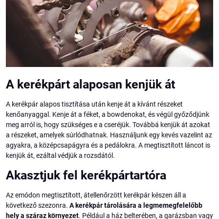
A kerékpárt alaposan kenjük át
A kerékpár alapos tisztítása után kenje át a kívánt részeket
kenőanyaggal. Kenje át a féket, a bowdenokat, és végül győződjünk
meg arról is, hogy szükséges e a cseréjük. Továbbá kenjük át azokat
a részeket, amelyek súrlódhatnak. Használjunk egy kevés vazelint az
agyakra, a középcsapágyra és a pedálokra. A megtisztított láncot is
kenjük át, ezáltal védjük a rozsdától.
Akasztjuk fel kerékpártartóra
Az emódon megtisztított, átellenőrzött kerékpár készen áll a
következő szezonra.
A kerékpár tárolására a legmemegfelelőbb
hely a száraz környezet
. Például a ház belterében, a garázsban vagy