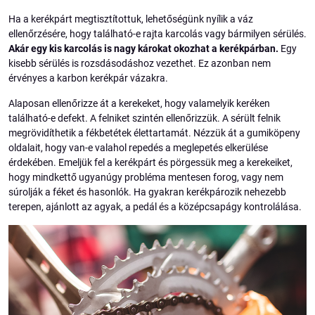
Ha a kerékpárt megtisztítottuk, lehetőségünk nyílik a váz
ellenőrzésére, hogy található-e rajta karcolás vagy bármilyen sérülés.
Akár egy kis karcolás is nagy károkat okozhat a kerékpárban.
Egy
kisebb sérülés is rozsdásodáshoz vezethet. Ez azonban nem
érvényes a karbon kerékpár vázakra.
Alaposan ellenőrizze át a kerekeket, hogy valamelyik keréken
található-e defekt. A felniket szintén ellenőrizzük. A sérült felnik
megrövidíthetik a fékbetétek élettartamát. Nézzük át a gumiköpeny
oldalait, hogy van-e valahol repedés a meglepetés elkerülése
érdekében. Emeljük fel a kerékpárt és pörgessük meg a kerekeiket,
hogy mindkettő ugyanúgy probléma mentesen forog, vagy nem
súrolják a féket és hasonlók. Ha gyakran kerékpározik nehezebb
terepen, ajánlott az agyak, a pedál és a középcsapágy kontrolálása.