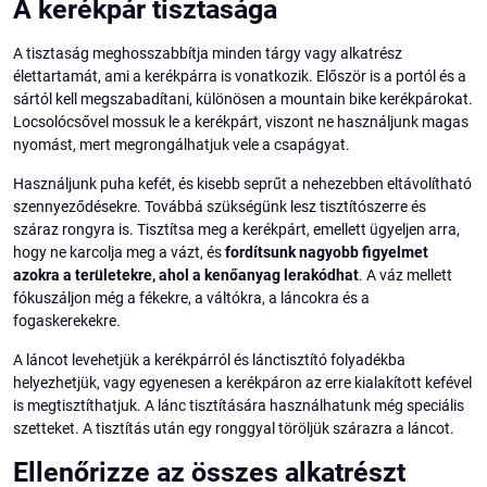
A kerékpár tisztasága
A tisztaság meghosszabbítja minden tárgy vagy alkatrész
élettartamát, ami a kerékpárra is vonatkozik. Először is a portól és a
sártól kell megszabadítani, különösen a mountain bike kerékpárokat.
Locsolócsővel mossuk le a kerékpárt, viszont ne használjunk magas
nyomást, mert megrongálhatjuk vele a csapágyat.
Használjunk puha kefét, és kisebb seprűt a nehezebben eltávolítható
szennyeződésekre. Továbbá szükségünk lesz tisztítószerre és
száraz rongyra is. Tisztítsa meg a kerékpárt, emellett ügyeljen arra,
hogy ne karcolja meg a vázt, és
fordítsunk nagyobb figyelmet
azokra a területekre, ahol a kenőanyag lerakódhat
. A váz mellett
fókuszáljon még a fékekre, a váltókra, a láncokra és a
fogaskerekekre.
A láncot levehetjük a kerékpárról és lánctisztító folyadékba
helyezhetjük, vagy egyenesen a kerékpáron az erre kialakított kefével
is megtisztíthatjuk. A lánc tisztítására használhatunk még speciális
szetteket. A tisztítás után egy ronggyal töröljük szárazra a láncot.
Ellenőrizze az összes alkatrészt