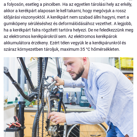
a folyosón, esetleg a pincében. Ha az egyetlen tárolási hely az erkély,
akkor a kerékpárt alaposan le kell takarni, hogy megóvjuk a rossz
időjárási viszonyoktól. A kerékpárt nem szabad állni hagyni, mert a
gumiköpeny sérüléséshez és deformálódásához vezethet. A legjobb,
ha a kerékpárt falra rögzített tartóra helyezi. De ne feledkezzünk meg
az elektromos kerékpárokról sem. Az elektromos kerékpárok
akkumulátora érzékeny. Ezért télen vegyük le a kerékpárunkról és
száraz környezetben tároljuk, maximum 35 °C hőmérsékleten.