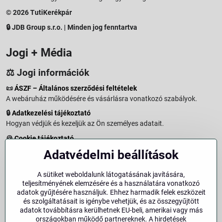
© 2026 TutiKerékpár
🔒 JDB Group s.r.o. | Minden jog fenntartva
Jogi + Média
⚖️ Jogi információk
📜
ÁSZF – Általános szerződési feltételek
A webáruház működésére és vásárlásra vonatkozó szabályok.
🔒
Adatkezelési tájékoztató
Hogyan védjük és kezeljük az Ön személyes adatait.
🍪
Cookie tájékoztató
A weboldalon használt sütikről és adatkezelésről.
Adatvédelmi beállítások
↩️
Elállási jog – 14 napos visszaküldés
Vásárlástól való elállás menete és feltételei.
A sütiket weboldalunk látogatásának javítására,
teljesítményének elemzésére és a használatára vonatkozó
↩️
Elállás a szerződéstől
adatok gyűjtésére használjuk. Ehhez harmadik felek eszközeit
és szolgáltatásait is igénybe vehetjük, és az összegyűjtött
🏢
Impresszum
adatok továbbításra kerülhetnek EU-beli, amerikai vagy más
Üzemeltetői adatok és jogi tudnivalók.
országokban működő partnereknek. A hirdetések