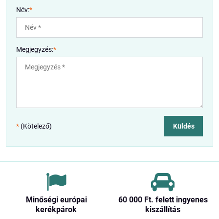
Név:
*
Megjegyzés:
*
*
(Kötelező)
Küldés
Minőségi európai
60 000 Ft​. felett ingyenes
kerékpárok
kiszállítás