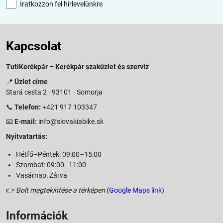
Iratkozzon fel hírlevelünkre
Kapcsolat
TutiKerékpár – Kerékpár szaküzlet és szerviz
📍
Üzlet címe
Stará cesta 2 · 93101 · Somorja
📞
Telefon:
+421 917 103347
📧
E-mail:
info@slovakiabike.sk
Nyitvatartás:
Hétfő–Péntek: 09:00–15:00
Szombat: 09:00–11:00
Vasárnap: Zárva
👉
Bolt megtekintése a térképen
(
Google Maps link
)
Információk