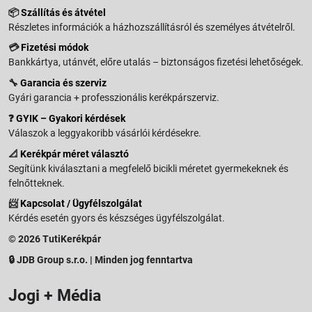
📦
Szállítás és átvétel
Részletes információk a házhozszállításról és személyes átvételről.
💳
Fizetési módok
Bankkártya, utánvét, előre utalás – biztonságos fizetési lehetőségek.
🔧
Garancia és szerviz
Gyári garancia + professzionális kerékpárszerviz.
❓
GYIK – Gyakori kérdések
Válaszok a leggyakoribb vásárlói kérdésekre.
📐
Kerékpár méret választó
Segítünk kiválasztani a megfelelő bicikli méretet gyermekeknek és
felnőtteknek.
📨
Kapcsolat / Ügyfélszolgálat
Kérdés esetén gyors és készséges ügyfélszolgálat.
© 2026 TutiKerékpár
🔒 JDB Group s.r.o. | Minden jog fenntartva
Jogi + Média