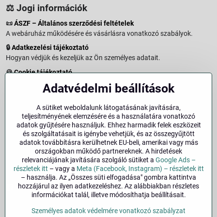
⚖️ Jogi információk
📜
ÁSZF – Általános szerződési feltételek
A webáruház működésére és vásárlásra vonatkozó szabályok.
🔒
Adatkezelési tájékoztató
Hogyan védjük és kezeljük az Ön személyes adatait.
🍪
Cookie tájékoztató
A weboldalon használt sütikről és adatkezelésről.
Adatvédelmi beállítások
↩️
Elállási jog – 14 napos visszaküldés
Vásárlástól való elállás menete és feltételei.
A sütiket weboldalunk látogatásának javítására,
teljesítményének elemzésére és a használatára vonatkozó
↩️
Elállás a szerződéstől
adatok gyűjtésére használjuk. Ehhez harmadik felek eszközeit
és szolgáltatásait is igénybe vehetjük, és az összegyűjtött
🏢
Impresszum
adatok továbbításra kerülhetnek EU-beli, amerikai vagy más
Üzemeltetői adatok és jogi tudnivalók.
országokban működő partnereknek. A hirdetések
relevanciájának javítására szolgáló sütiket a
Google Ads –
🔐
Biztonság
részletek itt
– vagy a
Meta (Facebook, Instagram) – részletek itt
– használja. Az „Összes süti elfogadása" gombra kattintva
hozzájárul az ilyen adatkezeléshez. Az alábbiakban részletes
Facebook
Instagram
információkat talál, illetve módosíthatja beállításait.
Személyes adatok védelmére vonatkozó szabályzat
©
2026
Szerzői jog