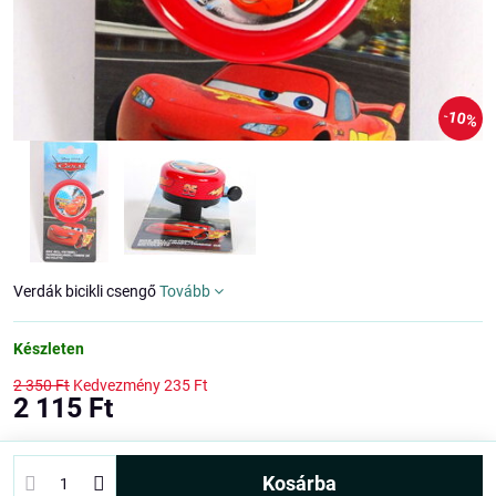
10%
Verdák bicikli csengő
Tovább
Készleten
2 350 Ft
Kedvezmény
235 Ft
2 115 Ft
kosárba