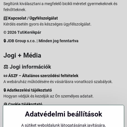
Segítünk kiválasztani a megfelelő bicikli méretet gyermekeknek és
felnőtteknek.
📨
Kapcsolat / Ügyfélszolgálat
Kérdés esetén gyors és készséges ügyfélszolgálat.
© 2026 TutiKerékpár
🔒 JDB Group s.r.o. | Minden jog fenntartva
Jogi + Média
⚖️ Jogi információk
📜
ÁSZF – Általános szerződési feltételek
A webáruház működésére és vásárlásra vonatkozó szabályok.
🔒
Adatkezelési tájékoztató
Hogyan védjük és kezeljük az Ön személyes adatait.
🍪
Cookie tájékoztató
A weboldalon használt sütikről és adatkezelésről.
Adatvédelmi beállítások
↩️
Elállási jog – 14 napos visszaküldés
Vásárlástól való elállás menete és feltételei.
A sütiket weboldalunk látogatásának javítására,