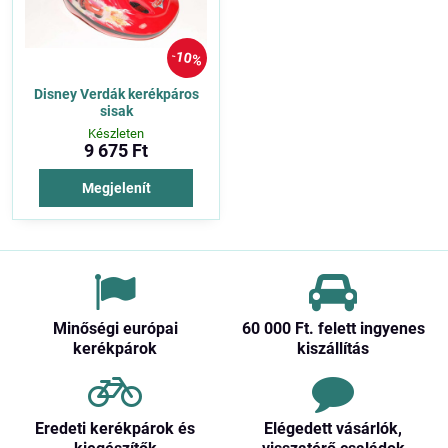
10%
Disney Verdák kerékpáros
sisak
Készleten
9 675 Ft
Megjelenít
Minőségi európai
60 000 Ft​. felett ingyenes
kerékpárok
kiszállítás
Eredeti kerékpárok és
Elégedett vásárlók,