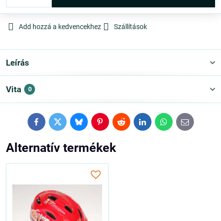
Add hozzá a kedvencekhez
Szállítások
Leírás
Vita
0
Facebook
Twitter
Bluesky
Pinterest
Reddit
LinkedIn
WhatsApp
E-
mail
Alternatív termékek