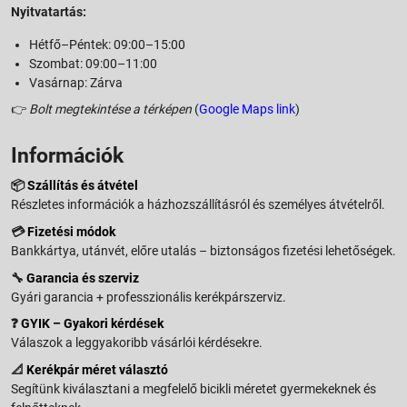
Nyitvatartás:
Hétfő–Péntek: 09:00–15:00
Szombat: 09:00–11:00
Vasárnap: Zárva
👉
Bolt megtekintése a térképen
(
Google Maps link
)
Információk
📦
Szállítás és átvétel
Részletes információk a házhozszállításról és személyes átvételről.
💳
Fizetési módok
Bankkártya, utánvét, előre utalás – biztonságos fizetési lehetőségek.
🔧
Garancia és szerviz
Gyári garancia + professzionális kerékpárszerviz.
❓
GYIK – Gyakori kérdések
Válaszok a leggyakoribb vásárlói kérdésekre.
📐
Kerékpár méret választó
Segítünk kiválasztani a megfelelő bicikli méretet gyermekeknek és