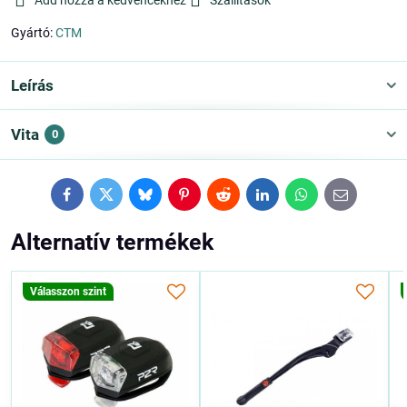
Add hozzá a kedvencekhez
Szállítások
Gyártó:
CTM
Leírás
Vita
0
Facebook
Twitter
Bluesky
Pinterest
Reddit
LinkedIn
WhatsApp
E-
mail
Alternatív termékek
Válasszon szint