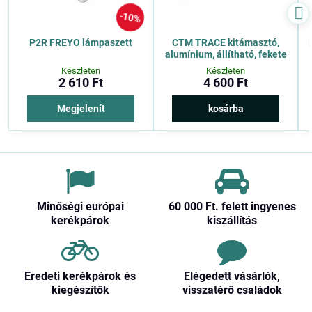
10%
P2R FREYO lámpaszett
CTM TRACE kitámasztó,
alumínium, állítható, fekete
Készleten
Készleten
2 610 Ft
4 600 Ft
Megjelenít
kosárba
Minőségi európai
60 000 Ft​. felett ingyenes
kerékpárok
kiszállítás
Eredeti kerékpárok és
Elégedett vásárlók,
kiegészítők
visszatérő családok