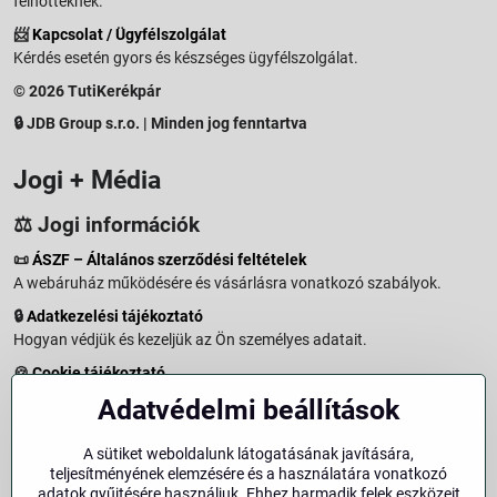
felnőtteknek.
📨
Kapcsolat / Ügyfélszolgálat
Kérdés esetén gyors és készséges ügyfélszolgálat.
© 2026 TutiKerékpár
🔒 JDB Group s.r.o. | Minden jog fenntartva
Jogi + Média
⚖️ Jogi információk
📜
ÁSZF – Általános szerződési feltételek
A webáruház működésére és vásárlásra vonatkozó szabályok.
🔒
Adatkezelési tájékoztató
Hogyan védjük és kezeljük az Ön személyes adatait.
🍪
Cookie tájékoztató
A weboldalon használt sütikről és adatkezelésről.
Adatvédelmi beállítások
↩️
Elállási jog – 14 napos visszaküldés
Vásárlástól való elállás menete és feltételei.
A sütiket weboldalunk látogatásának javítására,
teljesítményének elemzésére és a használatára vonatkozó
↩️
Elállás a szerződéstől
adatok gyűjtésére használjuk. Ehhez harmadik felek eszközeit