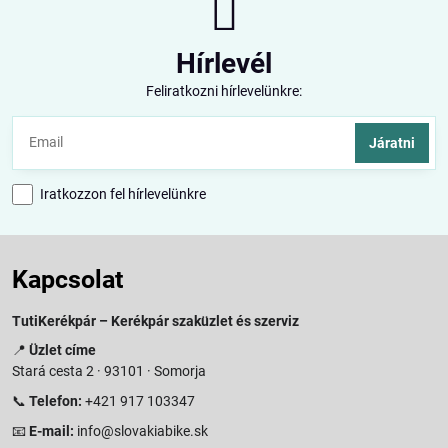
Hírlevél
Feliratkozni hírlevelünkre:
Járatni
Iratkozzon fel hírlevelünkre
Kapcsolat
TutiKerékpár – Kerékpár szaküzlet és szerviz
📍
Üzlet címe
Stará cesta 2 · 93101 · Somorja
📞
Telefon:
+421 917 103347
📧
E-mail:
info@slovakiabike.sk