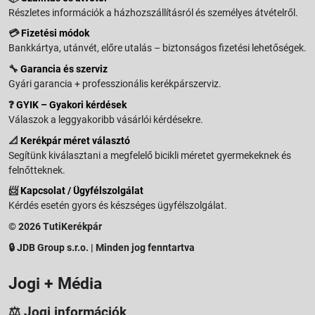
Részletes információk a házhozszállításról és személyes átvételről.
💳
Fizetési módok
Bankkártya, utánvét, előre utalás – biztonságos fizetési lehetőségek.
🔧
Garancia és szerviz
Gyári garancia + professzionális kerékpárszerviz.
❓
GYIK – Gyakori kérdések
Válaszok a leggyakoribb vásárlói kérdésekre.
📐
Kerékpár méret választó
Segítünk kiválasztani a megfelelő bicikli méretet gyermekeknek és
felnőtteknek.
📨
Kapcsolat / Ügyfélszolgálat
Kérdés esetén gyors és készséges ügyfélszolgálat.
© 2026 TutiKerékpár
🔒 JDB Group s.r.o. | Minden jog fenntartva
Jogi + Média
⚖️ Jogi információk