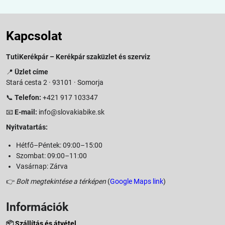
Kapcsolat
TutiKerékpár – Kerékpár szaküzlet és szerviz
📍
Üzlet címe
Stará cesta 2 · 93101 · Somorja
📞
Telefon:
+421 917 103347
📧
E-mail:
info@slovakiabike.sk
Nyitvatartás:
Hétfő–Péntek: 09:00–15:00
Szombat: 09:00–11:00
Vasárnap: Zárva
👉
Bolt megtekintése a térképen
(
Google Maps link
)
Információk
📦
Szállítás és átvétel