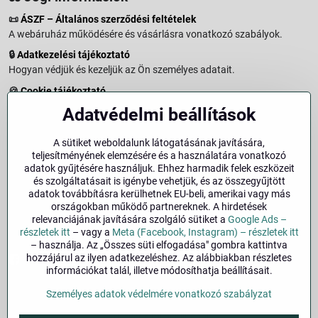
📜
ÁSZF – Általános szerződési feltételek
A webáruház működésére és vásárlásra vonatkozó szabályok.
🔒
Adatkezelési tájékoztató
Hogyan védjük és kezeljük az Ön személyes adatait.
🍪
Cookie tájékoztató
A weboldalon használt sütikről és adatkezelésről.
Adatvédelmi beállítások
↩️
Elállási jog – 14 napos visszaküldés
Vásárlástól való elállás menete és feltételei.
A sütiket weboldalunk látogatásának javítására,
teljesítményének elemzésére és a használatára vonatkozó
↩️
Elállás a szerződéstől
adatok gyűjtésére használjuk. Ehhez harmadik felek eszközeit
és szolgáltatásait is igénybe vehetjük, és az összegyűjtött
🏢
Impresszum
adatok továbbításra kerülhetnek EU-beli, amerikai vagy más
Üzemeltetői adatok és jogi tudnivalók.
országokban működő partnereknek. A hirdetések
relevanciájának javítására szolgáló sütiket a
Google Ads –
🔐
Biztonság
részletek itt
– vagy a
Meta (Facebook, Instagram) – részletek itt
– használja. Az „Összes süti elfogadása" gombra kattintva
hozzájárul az ilyen adatkezeléshez. Az alábbiakban részletes
Facebook
Instagram
információkat talál, illetve módosíthatja beállításait.
Személyes adatok védelmére vonatkozó szabályzat
©
2026
Szerzői jog
Adatvédelmi beállítások