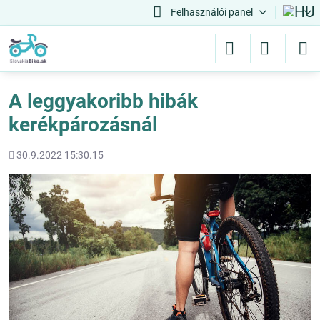
Felhasználói panel
A leggyakoribb hibák
kerékpározásnál
Hozááadott
30.9.2022 15:30.15