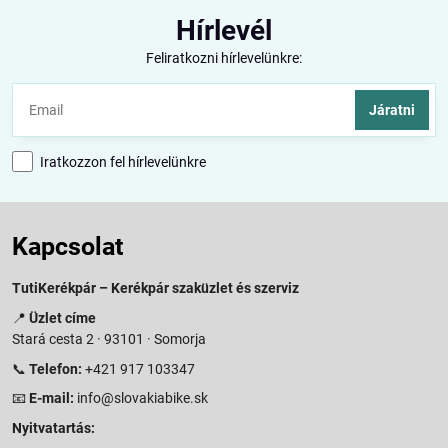
Hírlevél
Feliratkozni hírlevelünkre:
Járatni
Iratkozzon fel hírlevelünkre
Kapcsolat
TutiKerékpár – Kerékpár szaküzlet és szerviz
📍
Üzlet címe
Stará cesta 2 · 93101 · Somorja
📞
Telefon:
+421 917 103347
📧
E-mail:
info@slovakiabike.sk
Nyitvatartás: