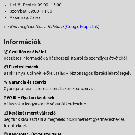
Hétfő–Péntek: 09:00–15:00
Szombat: 09:00–11:00
Vasárnap: Zárva
👉
Bolt megtekintése a térképen
(
Google Maps link
)
Információk
📦
Szállítás és átvétel
Részletes információk a házhozszállításról és személyes átvételről.
💳
Fizetési módok
Bankkártya, utánvét, előre utalás – biztonságos fizetési lehetőségek.
🔧
Garancia és szerviz
Gyári garancia + professzionális kerékpárszerviz.
❓
GYIK – Gyakori kérdések
Válaszok a leggyakoribb vásárlói kérdésekre.
📐
Kerékpár méret választó
Segítünk kiválasztani a megfelelő bicikli méretet gyermekeknek és
felnőtteknek.
📨
Kapcsolat / Ügyfélszolgálat