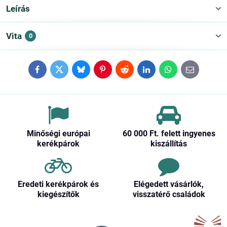
Leírás
Vita
0
Facebook
Twitter
Bluesky
Pinterest
Reddit
LinkedIn
WhatsApp
E-
mail
Minőségi európai
60 000 Ft​. felett ingyenes
kerékpárok
kiszállítás
Eredeti kerékpárok és
Elégedett vásárlók,
kiegészítők
visszatérő családok