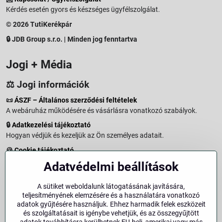
Kérdés esetén gyors és készséges ügyfélszolgálat.
© 2026 TutiKerékpár
🔒 JDB Group s.r.o. | Minden jog fenntartva
Jogi + Média
⚖️ Jogi információk
📜
ÁSZF – Általános szerződési feltételek
A webáruház működésére és vásárlásra vonatkozó szabályok.
🔒
Adatkezelési tájékoztató
Hogyan védjük és kezeljük az Ön személyes adatait.
🍪
Cookie tájékoztató
A weboldalon használt sütikről és adatkezelésről.
Adatvédelmi beállítások
↩️
Elállási jog – 14 napos visszaküldés
Vásárlástól való elállás menete és feltételei.
A sütiket weboldalunk látogatásának javítására,
teljesítményének elemzésére és a használatára vonatkozó
↩️
Elállás a szerződéstől
adatok gyűjtésére használjuk. Ehhez harmadik felek eszközeit
és szolgáltatásait is igénybe vehetjük, és az összegyűjtött
🏢
Impresszum