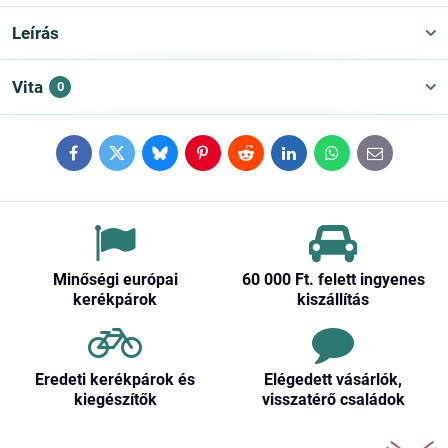
Leírás
Vita
0
Facebook
Twitter
Bluesky
Pinterest
Reddit
LinkedIn
WhatsApp
E-
mail
Minőségi európai
60 000 Ft​. felett ingyenes
kerékpárok
kiszállítás
Eredeti kerékpárok és
Elégedett vásárlók,
kiegészítők
visszatérő családok