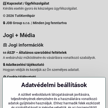
📨
Kapcsolat / Ügyfélszolgálat
Kérdés esetén gyors és készséges ügyfélszolgálat.
© 2026 TutiKerékpár
🔒 JDB Group s.r.o. | Minden jog fenntartva
Jogi + Média
⚖️ Jogi információk
📜
ÁSZF – Általános szerződési feltételek
A webáruház működésére és vásárlásra vonatkozó szabályok.
🔒
Adatkezelési tájékoztató
Hogyan védjük és kezeljük az Ön személyes adatait.
🍪
Cookie tájékoztató
A weboldalon használt sütikről és adatkezelésről.
Adatvédelmi beállítások
↩️
Elállási jog – 14 napos visszaküldés
Vásárlástól való elállás menete és feltételei.
A sütiket weboldalunk látogatásának javítására,
teljesítményének elemzésére és a használatára vonatkozó
↩️
Elállás a szerződéstől
adatok gyűjtésére használjuk. Ehhez harmadik felek eszközeit
és szolgáltatásait is igénybe vehetjük, és az összegyűjtött