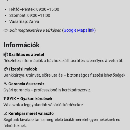
Hétfő–Péntek: 09:00–15:00
Szombat: 09:00–11:00
Vasárnap: Zárva
👉
Bolt megtekintése a térképen
(
Google Maps link
)
Információk
📦
Szállítás és átvétel
Részletes információk a házhozszállításról és személyes átvételről.
💳
Fizetési módok
Bankkártya, utánvét, előre utalás – biztonságos fizetési lehetőségek.
🔧
Garancia és szerviz
Gyári garancia + professzionális kerékpárszerviz.
❓
GYIK – Gyakori kérdések
Válaszok a leggyakoribb vásárlói kérdésekre.
📐
Kerékpár méret választó
Segítünk kiválasztani a megfelelő bicikli méretet gyermekeknek és
felnőtteknek.