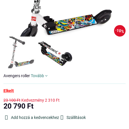
10%
Avengers roller
Tovább
Elkelt
23 100 Ft
Kedvezmény
2 310 Ft
20 790 Ft
Add hozzá a kedvencekhez
Szállítások