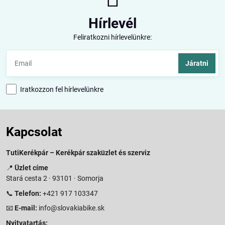
Hírlevél
Feliratkozni hírlevelünkre:
Járatni
Iratkozzon fel hírlevelünkre
Kapcsolat
TutiKerékpár – Kerékpár szaküzlet és szerviz
📍
Üzlet címe
Stará cesta 2 · 93101 · Somorja
📞
Telefon:
+421 917 103347
📧
E-mail:
info@slovakiabike.sk
Nyitvatartás: