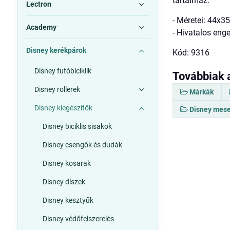
tartalmaz.
Lectron
- Méretei: 44x3
Academy
- Hivatalos eng
Disney kerékpárok
Kód: 9316
Disney futóbiciklik
Továbbiak 
Disney rollerek
Márkák
Disney kiegészítők
Disney mese
Disney biciklis sisakok
Disney csengők és dudák
Disney kosarak
Disney díszek
Disney kesztyűk
Disney védőfelszerelés