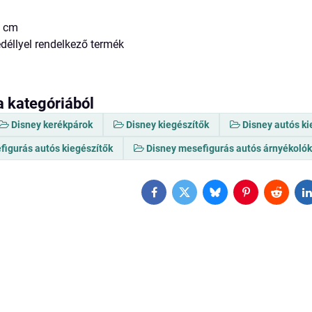
5 cm
edéllyel rendelkező termék
a kategóriából
Disney kerékpárok
Disney kiegészítők
Disney autós ki
figurás autós kiegészítők
Disney mesefigurás autós árnyékoló
Facebook
Twitter
Bluesky
Pinterest
Reddit
L