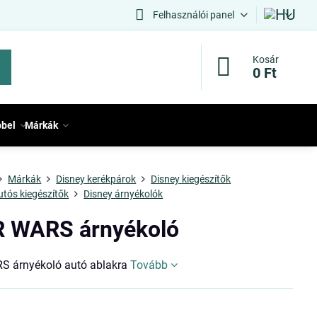
Felhasználói panel
Kosár
0 Ft
bbel
Márkák
Márkák
Disney kerékpárok
Disney kiegészítők
utós kiegészítők
Disney árnyékolók
 WARS árnyékoló
 árnyékoló autó ablakra
Tovább