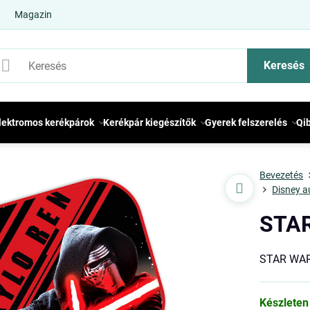
Magazin
Keresés
lektromos kerékpárok
Kerékpár kiegészítők
Gyerek felszerelés
Qi
Bevezetés
Disney a
STAR
STAR WARS
Készleten