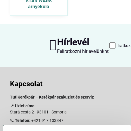
STAR WARS
árnyékoló
Hírlevél
Iratkoz
Feliratkozni hírlevelünkre:
Kapcsolat
TutiKerékpár – Kerékpár szaküzlet és szerviz
📍
Üzlet címe
Stará cesta 2 · 93101 · Somorja
📞
Telefon:
+421 917 103347
📧
E-mail:
info@slovakiabike.sk