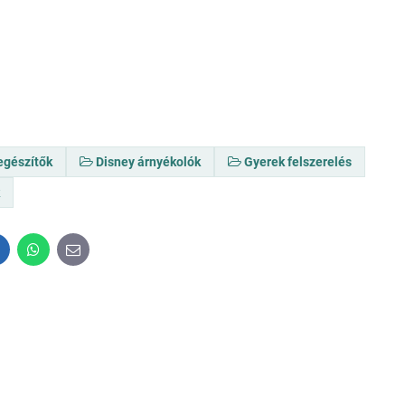
egészítők
Disney árnyékolók
Gyerek felszerelés
k
inkedIn
WhatsApp
E-
mail