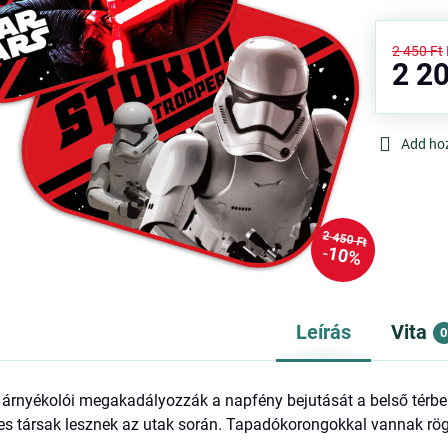
2 450 Ft
2 20
Add ho
2 450 Ft
10%
Leírás
Vita
0
árnyékolói megakadályozzák a napfény bejutását a belső térbe.
s társak lesznek az utak során. Tapadókorongokkal vannak rög