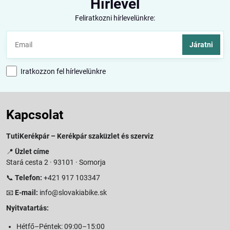
Hírlevél
Feliratkozni hírlevelünkre:
Járatni
Iratkozzon fel hírlevelünkre
Kapcsolat
TutiKerékpár – Kerékpár szaküzlet és szerviz
📍
Üzlet címe
Stará cesta 2 · 93101 · Somorja
📞
Telefon:
+421 917 103347
📧
E-mail:
info@slovakiabike.sk
Nyitvatartás:
Hétfő–Péntek: 09:00–15:00