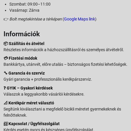
Szombat: 09:00–11:00
Vasárnap: Zárva
👉
Bolt megtekintése a térképen
(
Google Maps link
)
Információk
📦
Szállítás és átvétel
Részletes információk a házhozszállításról és személyes átvételről.
💳
Fizetési módok
Bankkártya, utánvét, előre utalás – biztonságos fizetési lehetőségek.
🔧
Garancia és szerviz
Gyári garancia + professzionális kerékpárszerviz.
❓
GYIK – Gyakori kérdések
Válaszok a leggyakoribb vásárlói kérdésekre.
📐
Kerékpár méret választó
Segítünk kiválasztani a megfelelő bicikli méretet gyermekeknek és
felnőtteknek.
📨
Kapcsolat / Ügyfélszolgálat
Kérdés esetén gyors és készséges ügyfélszolgálat.