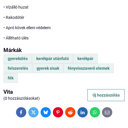
• Vízálló huzat
• Rakodótér
• Apró kövek elleni védelem
• Állítható ülés
Márkák
gyerekülés
kerékpár utánfutó
kerékpár
felszerelés
gyerek sisak
fényvisszaverő elemek
fék
Vita
Új hozzászólás
(0 hozzászólásokat)
Facebook
Twitter
Bluesky
Pinterest
Reddit
LinkedIn
WhatsApp
E-
mail