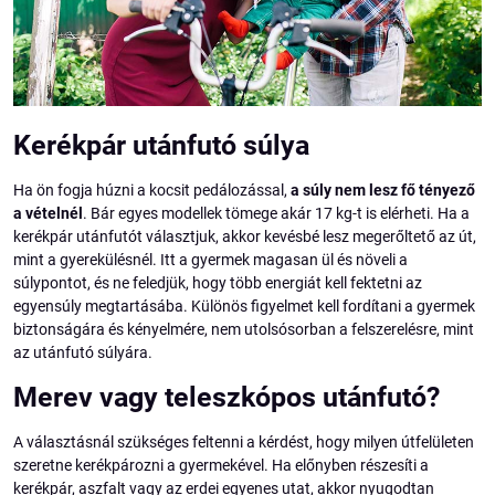
Kerékpár utánfutó súlya
Ha ön fogja húzni a kocsit pedálozással,
a súly nem lesz fő tényező
a vételnél
. Bár egyes modellek tömege akár 17 kg-t is elérheti. Ha a
kerékpár utánfutót választjuk, akkor kevésbé lesz megerőltető az út,
mint a gyerekülésnél. Itt a gyermek magasan ül és növeli a
súlypontot, és ne feledjük, hogy több energiát kell fektetni az
egyensúly megtartásába. Különös figyelmet kell fordítani a gyermek
biztonságára és kényelmére, nem utolsósorban a felszerelésre, mint
az utánfutó súlyára.
Merev vagy teleszkópos utánfutó?
A választásnál szükséges feltenni a kérdést, hogy milyen útfelületen
szeretne kerékpározni a gyermekével. Ha előnyben részesíti a
kerékpár, aszfalt vagy az erdei egyenes utat, akkor nyugodtan