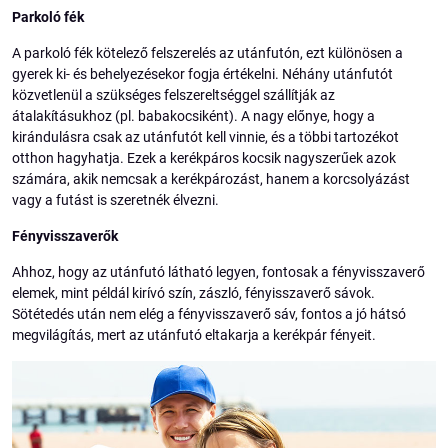
Parkoló fék
A parkoló fék kötelező felszerelés az utánfutón, ezt különösen a
gyerek ki- és behelyezésekor fogja értékelni. Néhány utánfutót
közvetlenül a szükséges felszereltséggel szállítják az
átalakításukhoz (pl. babakocsiként). A nagy előnye, hogy a
kirándulásra csak az utánfutót kell vinnie, és a többi tartozékot
otthon hagyhatja. Ezek a kerékpáros kocsik nagyszerűek azok
számára, akik nemcsak a kerékpározást, hanem a korcsolyázást
vagy a futást is szeretnék élvezni.
Fényvisszaverők
Ahhoz, hogy az utánfutó látható legyen, fontosak a fényvisszaverő
elemek, mint példál kirívó szín, zászló, fényisszaverő sávok.
Sötétedés után nem elég a fényvisszaverő sáv, fontos a jó hátsó
megvilágítás, mert az utánfutó eltakarja a kerékpár fényeit.