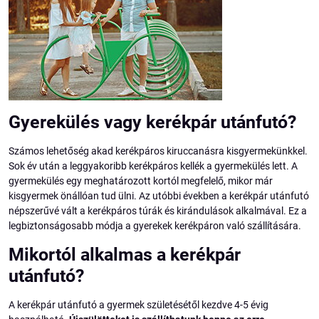
Gyerekülés vagy kerékpár utánfutó?
Számos lehetőség akad kerékpáros kiruccanásra kisgyermekünkkel.
Sok év után a leggyakoribb kerékpáros kellék a gyermekülés lett. A
gyermekülés egy meghatározott kortól megfelelő, mikor már
kisgyermek önállóan tud ülni. Az utóbbi években a kerékpár utánfutó
népszerűvé vált a kerékpáros túrák és kirándulások alkalmával. Ez a
legbiztonságosabb módja a gyerekek kerékpáron való szállítására.
Mikortól alkalmas a kerékpár
utánfutó?
A kerékpár utánfutó a gyermek születésétől kezdve 4-5 évig