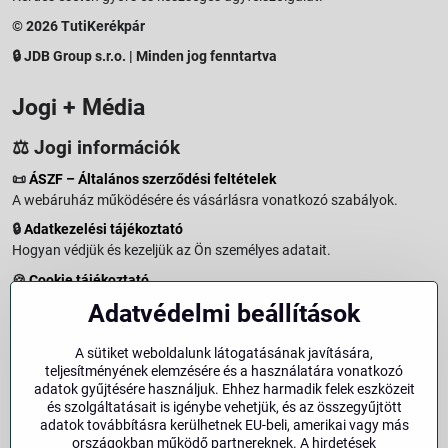
© 2026 TutiKerékpár
🔒 JDB Group s.r.o. | Minden jog fenntartva
Jogi + Média
⚖️ Jogi információk
📜
ÁSZF – Általános szerződési feltételek
A webáruház működésére és vásárlásra vonatkozó szabályok.
🔒
Adatkezelési tájékoztató
Hogyan védjük és kezeljük az Ön személyes adatait.
🍪
Cookie tájékoztató
A weboldalon használt sütikről és adatkezelésről.
Adatvédelmi beállítások
↩️
Elállási jog – 14 napos visszaküldés
Vásárlástól való elállás menete és feltételei.
A sütiket weboldalunk látogatásának javítására,
teljesítményének elemzésére és a használatára vonatkozó
↩️
Elállás a szerződéstől
adatok gyűjtésére használjuk. Ehhez harmadik felek eszközeit
és szolgáltatásait is igénybe vehetjük, és az összegyűjtött
🏢
Impresszum
adatok továbbításra kerülhetnek EU-beli, amerikai vagy más
Üzemeltetői adatok és jogi tudnivalók.
országokban működő partnereknek. A hirdetések