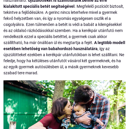
használható.
Újszülötteket is szállíthatunk benne az erre
kialakított speciális betét segítségével
. Megfelelő pozíciót biztosít,
tekintve a fejlődésükre. A gerinc nincs leterhelve mivel a gyermek
fekvő helyzetben van, és így a nyomás egységesen oszlik el a
csigolyákra. Ezen túlmenően a betét is védi a babát a kilengésekkel
és az oldalsó rázkódásokkal szemben. Ha a kerékpár utánfutó nem
rendelkezik ezzel a speciális betéttel, a gyermek csak akkor
szállítható, ha már önállóan ül és megtartja a fejét.
A legtöbb modell
esetében lehetőség van babahordozó használatára
, így az
újszülötteket ezekben a kerékpár utánfutókban is lehet szállítani. Ne
feledje, hogy ha kétüléses utánfutót vásárol két gyermeknek, és ha
az egyik gyermek autósülésben ül, a másik gyermeknek kevesebb
szabad tere marad.