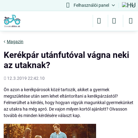
Felhasználói panel
Magazin
Kerékpár utánfutóval vágna neki
az utaknak?
Hozááadott
12.3.2019 22:42.10
Ön azon a kerékpárosok közé tartozik, akiket a gyermek
megszületése után sem lehet eltántorítani a kerékpárzástól?
Felmerülhet a kérdés, hogy hogyan vigyük magunkkal gyermekünket
az utakra ha még apró. De vajon milyen kortól ajánlott? Olvasson
tovább és minden kérdésére választ kap.