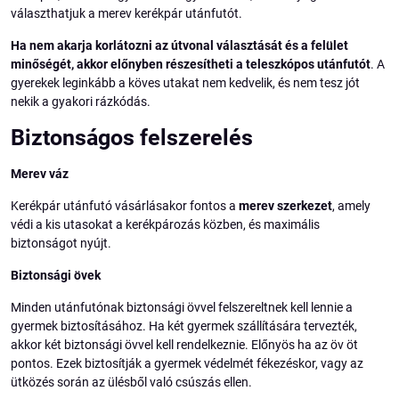
választhatjuk a merev kerékpár utánfutót.
Ha nem akarja korlátozni az útvonal választását és a felület
minőségét, akkor előnyben részesítheti a teleszkópos utánfutót
. A
gyerekek leginkább a köves utakat nem kedvelik, és nem tesz jót
nekik a gyakori rázkódás.
Biztonságos felszerelés
Merev váz
Kerékpár utánfutó vásárlásakor fontos a
merev szerkezet
, amely
védi a kis utasokat a kerékpározás közben, és maximális
biztonságot nyújt.
Biztonsági övek
Minden utánfutónak biztonsági övvel felszereltnek kell lennie a
gyermek biztosításához. Ha két gyermek szállítására tervezték,
akkor két biztonsági övvel kell rendelkeznie. Előnyös ha az öv öt
pontos. Ezek biztosítják a gyermek védelmét fékezéskor, vagy az
ütközés során az ülésből való csúszás ellen.