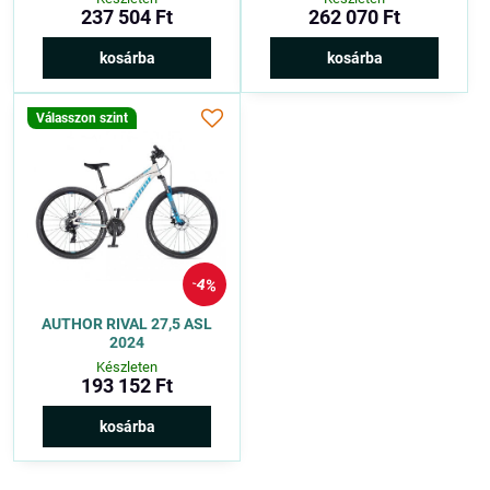
237 504 Ft
262 070 Ft
kosárba
kosárba
Válasszon szint
4%
AUTHOR RIVAL 27,5 ASL
2024
Készleten
193 152 Ft
kosárba