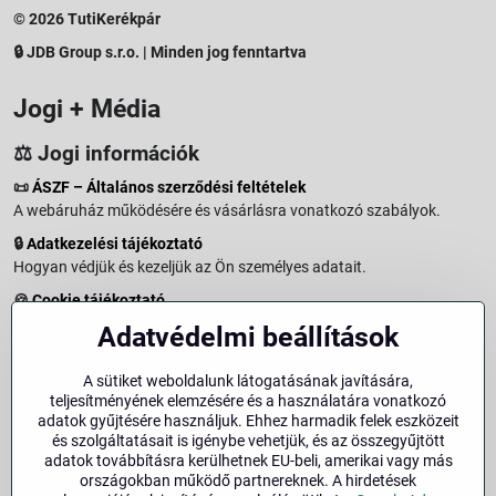
© 2026 TutiKerékpár
🔒 JDB Group s.r.o. | Minden jog fenntartva
Jogi + Média
⚖️ Jogi információk
📜
ÁSZF – Általános szerződési feltételek
A webáruház működésére és vásárlásra vonatkozó szabályok.
🔒
Adatkezelési tájékoztató
Hogyan védjük és kezeljük az Ön személyes adatait.
🍪
Cookie tájékoztató
A weboldalon használt sütikről és adatkezelésről.
Adatvédelmi beállítások
↩️
Elállási jog – 14 napos visszaküldés
Vásárlástól való elállás menete és feltételei.
A sütiket weboldalunk látogatásának javítására,
teljesítményének elemzésére és a használatára vonatkozó
↩️
Elállás a szerződéstől
adatok gyűjtésére használjuk. Ehhez harmadik felek eszközeit
és szolgáltatásait is igénybe vehetjük, és az összegyűjtött
🏢
Impresszum
adatok továbbításra kerülhetnek EU-beli, amerikai vagy más
Üzemeltetői adatok és jogi tudnivalók.
országokban működő partnereknek. A hirdetések