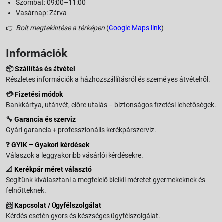
Szombat: 09:00–11:00
Vasárnap: Zárva
👉
Bolt megtekintése a térképen
(
Google Maps link
)
Információk
📦
Szállítás és átvétel
Részletes információk a házhozszállításról és személyes átvételről.
💳
Fizetési módok
Bankkártya, utánvét, előre utalás – biztonságos fizetési lehetőségek.
🔧
Garancia és szerviz
Gyári garancia + professzionális kerékpárszerviz.
❓
GYIK – Gyakori kérdések
Válaszok a leggyakoribb vásárlói kérdésekre.
📐
Kerékpár méret választó
Segítünk kiválasztani a megfelelő bicikli méretet gyermekeknek és
felnőtteknek.
📨
Kapcsolat / Ügyfélszolgálat
Kérdés esetén gyors és készséges ügyfélszolgálat.