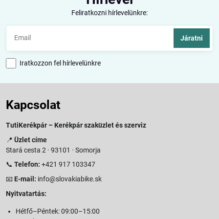
Feliratkozni hírlevelünkre:
Járatni
Iratkozzon fel hírlevelünkre
Kapcsolat
TutiKerékpár – Kerékpár szaküzlet és szerviz
📍
Üzlet címe
Stará cesta 2 · 93101 · Somorja
📞
Telefon:
+421 917 103347
📧
E-mail:
info@slovakiabike.sk
Nyitvatartás:
Hétfő–Péntek: 09:00–15:00